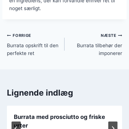
en ingrediens, der kan forvandle enhver ret til
noget særligt.
Indlægsnavigation
FORRIGE
NÆSTE
Burrata opskrift til den
Burrata tilbehør der
perfekte ret
imponerer
Lignende indlæg
Burrata med prosciutto og friske
urter