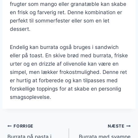
frugter som mango eller granatæble kan skabe
en frisk og farverig ret. Denne kombination er
perfekt til sommerfester eller som en let
dessert.
Endelig kan burrata også bruges i sandwich
eller på toast. En skive brød med burrata, friske
urter og en drizzle af olivenolie kan være en
simpel, men lækker frokostmulighed. Denne ret
er hurtig at forberede og kan tilpasses med
forskellige toppings for at skabe en personlig
smagsoplevelse.
Indlægsnavigation
FORRIGE
NÆSTE
Burrata på pasta i
Burrata med svampe