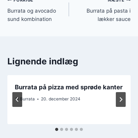
Indlægsnavigation
FORRIGE
NÆSTE
Burrata og avocado
Burrata på pasta i
sund kombination
lækker sauce
Lignende indlæg
Burrata på pizza med sprøde kanter
Af
Burrata
20. december 2024