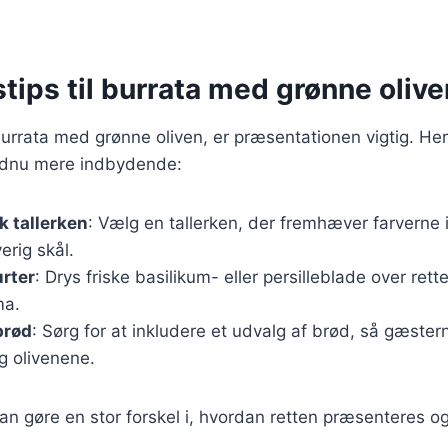
tips til burrata med grønne olive
urrata med grønne oliven, er præsentationen vigtig. Her e
endnu mere indbydende:
 tallerken
: Vælg en tallerken, der fremhæver farverne 
verig skål.
urter
: Drys friske basilikum- eller persilleblade over retten
ma.
brød
: Sørg for at inkludere et udvalg af brød, så gæste
g olivenene.
kan gøre en stor forskel i, hvordan retten præsenteres o