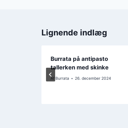
Lignende indlæg
og
Burrata på antipasto
og sund
tallerken med skinke
Af
Burrata
26. december 2024
2024