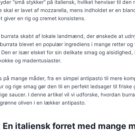
yder “små stykker” på italiensk, hvilket henviser til den
e skal er lavet af mozzarella, mens indholdet er en blan
et giver en rig og cremet konsistens.
v burrata skabt af lokale landmænd, der ønskede at udny
burrata blevet en populær ingrediens i mange retter og
Den er især elsket for sin delikate smag og alsidighed, h
 kokke og madentusiaster.
 på mange måder, fra en simpel antipasto til mere komp
r og rige smag gør den til en perfekt ledsager til friske 
lige saucer. I denne artikel vil vi udforske, hvordan burr
rønne oliven i en lækker antipasto.
: En italiensk forret med mange 