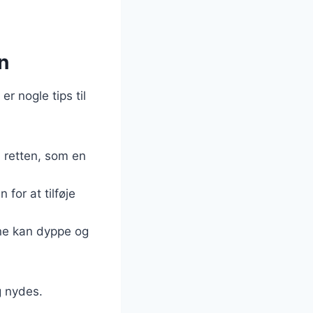
n
r nogle tips til
i retten, som en
 for at tilføje
rne kan dyppe og
g nydes.