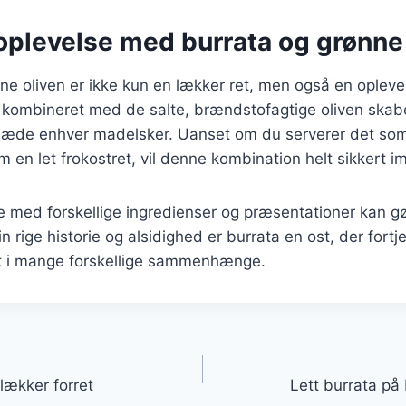
plevelse med burrata og grønne 
e oliven er ikke kun en lækker ret, men også en opleve
kombineret med de salte, brændstofagtige oliven skabe
 glæde enhver madelsker. Uanset om du serverer det som
om en let frokostret, vil denne kombination helt sikkert 
 med forskellige ingredienser og præsentationer kan gø
 rige historie og alsidighed er burrata en ost, der fortje
t i mange forskellige sammenhænge.
gation
 lækker forret
Lett burrata på