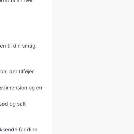
ret til enhver
en til din smag.
n, der tilføjer
gsdimension og en
 sød og salt
ækkende for dine