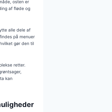
 måde, osten er
ding af fløde og
tte alle dele af
 findes på menuer
vilket gør den til
lekse retter.
grøntsager,
ata kan
muligheder