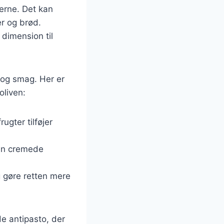
terne. Det kan
er og brød.
 dimension til
 og smag. Her er
oliven:
ugter tilføjer
 den cremede
og gøre retten mere
e antipasto, der