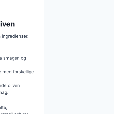
liven
 ingredienser.
, da smagen og
e med forskellige
ede oliven
smag.
lte,