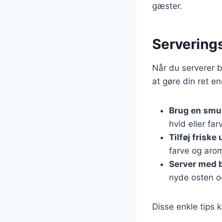
gæster.
Serverings
Når du serverer b
at gøre din ret 
Brug en smuk
hvid eller far
Tilføj friske 
farve og aro
Server med 
nyde osten o
Disse enkle tips 