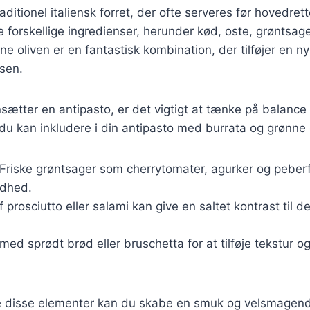
aditionel italiensk forret, der ofte serveres før hovedret
 forskellige ingredienser, herunder kød, oste, grøntsag
e oliven er en fantastisk kombination, der tilføjer en ny
sen.
tter en antipasto, er det vigtigt at tænke på balance
du kan inkludere i din antipasto med burrata og grønne 
 Friske grøntsager som cherrytomater, agurker og peberfr
ødhed.
af prosciutto eller salami kan give en saltet kontrast til
 med sprødt brød eller bruschetta for at tilføje tekstur 
 disse elementer kan du skabe en smuk og velsmagend