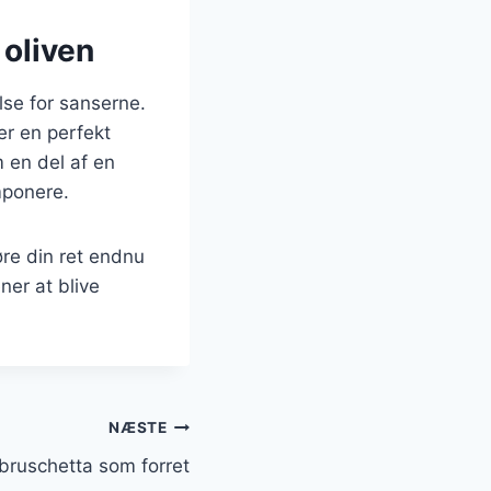
oliven
lse for sanserne.
r en perfekt
 en del af en
imponere.
re din ret endnu
ner at blive
NÆSTE
 bruschetta som forret