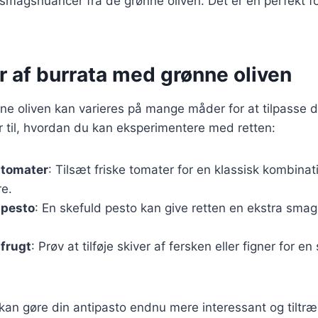
magsnuancer fra de grønne oliven. Det er en perfekt for
r af burrata med grønne oliven
e oliven kan varieres på mange måder for at tilpasse d
r til, hvordan du kan eksperimentere med retten:
 tomater
: Tilsæt friske tomater for en klassisk kombinatio
e.
 pesto
: En skefuld pesto kan give retten en ekstra sma
frugt
: Prøv at tilføje skiver af fersken eller figner for en
 kan gøre din antipasto endnu mere interessant og tiltr