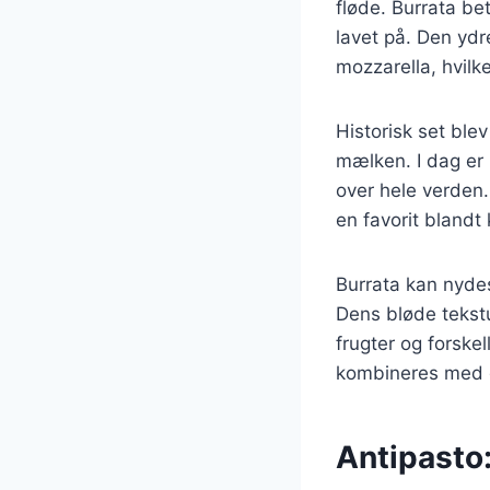
fløde. Burrata bet
lavet på. Den ydr
mozzarella, hvilk
Historisk set ble
mælken. I dag er 
over hele verden. 
en favorit blandt
Burrata kan nydes
Dens bløde tekstu
frugter og forskel
kombineres med g
Antipasto