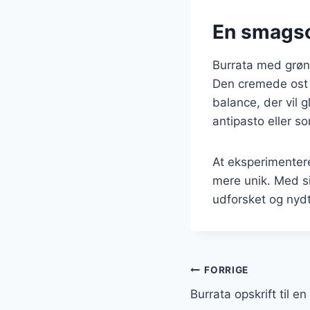
En smagso
Burrata med grønn
Den cremede ost 
balance, der vil
antipasto eller s
At eksperimentere
mere unik. Med sin
udforsket og nyd
Indlægsnavi
FORRIGE
Burrata opskrift til en