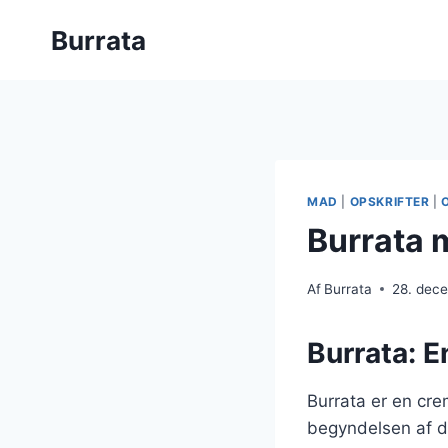
Fortsæt
Burrata
til
indhold
MAD
|
OPSKRIFTER
|
Burrata 
Af
Burrata
28. dec
Burrata: E
Burrata er en crem
begyndelsen af d