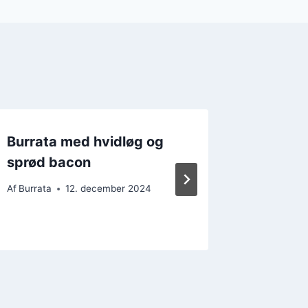
Burrata med hvidløg og
Burrata
sprød bacon
brunch
Af
Burrata
12. december 2024
Af
Burrata