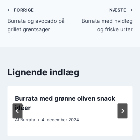
Indlægsnavigation
FORRIGE
NÆSTE
Burrata og avocado på
Burrata med hvidløg
grillet grøntsager
og friske urter
Lignende indlæg
Burrata med grønne oliven snack
idéer
Af
Burrata
4. december 2024