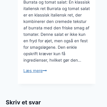
Burrata og tomat salat: En klassisk
italiensk ret Burrata og tomat salat
er en klassisk italiensk ret, der
kombinerer den cremede tekstur
af burrata med den friske smag af
tomater. Denne salat er ikke kun
en fryd for øjet, men også en fest
for smagsløgene. Den enkle
opskrift kræver kun få
ingredienser, hvilket gør den…
Burrata
Læs mere
og
tomat
salat
med
Skriv et svar
olivenolie