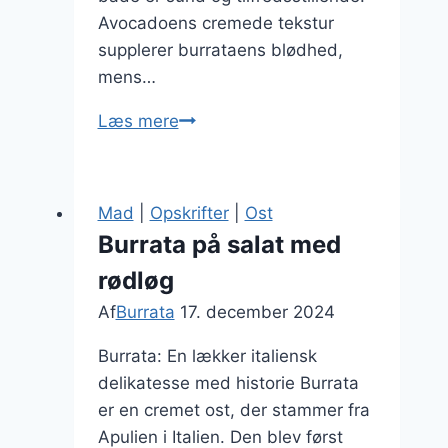
Avocadoens cremede tekstur
supplerer burrataens blødhed,
mens…
Burrata
Læs mere
på
salat
med
Mad
|
Opskrifter
|
Ost
avocado
Burrata på salat med
og
rødløg
rødløg
Af
Burrata
17. december 2024
Burrata: En lækker italiensk
delikatesse med historie Burrata
er en cremet ost, der stammer fra
Apulien i Italien. Den blev først