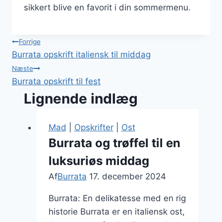
sikkert blive en favorit i din sommermenu.
Indlægsnavigation
Forrige
Burrata opskrift italiensk til middag
Næste
Burrata opskrift til fest
Lignende indlæg
Mad
|
Opskrifter
|
Ost
Burrata og trøffel til en
luksuriøs middag
Af
Burrata
17. december 2024
Burrata: En delikatesse med en rig
historie Burrata er en italiensk ost,