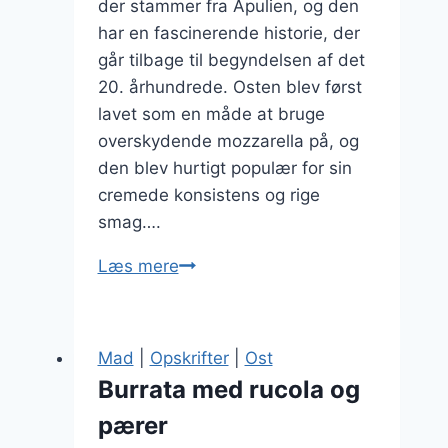
der stammer fra Apulien, og den
har en fascinerende historie, der
går tilbage til begyndelsen af det
20. århundrede. Osten blev først
lavet som en måde at bruge
overskydende mozzarella på, og
den blev hurtigt populær for sin
cremede konsistens og rige
smag….
Burrata
Læs mere
og
trøffel
til
Mad
|
Opskrifter
|
Ost
en
Burrata med rucola og
luksuriøs
pærer
middag