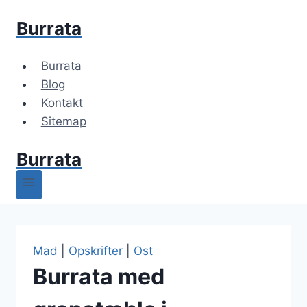
Fortsæt
Burrata
til
indhold
Burrata
Blog
Kontakt
Sitemap
Burrata
Mad
|
Opskrifter
|
Ost
Burrata med