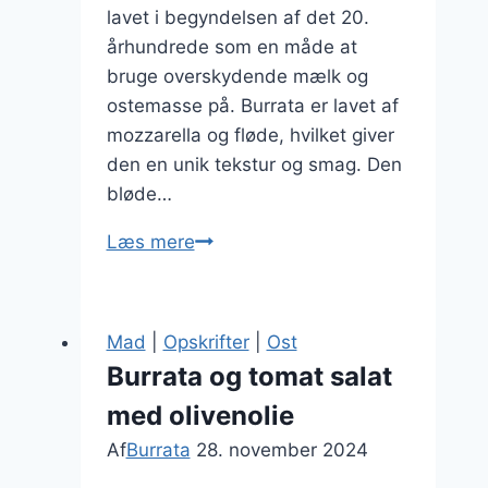
lavet i begyndelsen af det 20.
århundrede som en måde at
bruge overskydende mælk og
ostemasse på. Burrata er lavet af
mozzarella og fløde, hvilket giver
den en unik tekstur og smag. Den
bløde…
Burrata
Læs mere
på
salat
med
Mad
|
Opskrifter
|
Ost
rødløg
Burrata og tomat salat
med olivenolie
Af
Burrata
28. november 2024