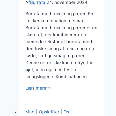
Af
Burrata
24. november 2024
Burrata med rucola og pærer: En
lækker kombination af smag
Burrata med rucola og pærer er en
skøn ret, der kombinerer den
cremede tekstur af burrata med
den friske smag af rucola og den
søde, saftige smag af pærer.
Denne ret er ikke kun en fryd for
øjet, men også en fest for
smagsløgene. Kombinationen…
Burrata
Læs mere
med
rucola
og
Mad
|
Opskrifter
|
Ost
pærer