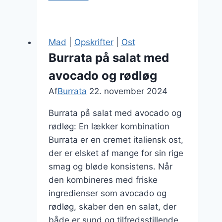
opskrift
italiensk
lækkerhed
Mad
|
Opskrifter
|
Ost
Burrata på salat med
avocado og rødløg
Af
Burrata
22. november 2024
Burrata på salat med avocado og
rødløg: En lækker kombination
Burrata er en cremet italiensk ost,
der er elsket af mange for sin rige
smag og bløde konsistens. Når
den kombineres med friske
ingredienser som avocado og
rødløg, skaber den en salat, der
både er sund og tilfredsstillende.