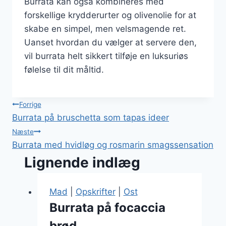
Burrata kan også kombineres med
forskellige krydderurter og olivenolie for at
skabe en simpel, men velsmagende ret.
Uanset hvordan du vælger at servere den,
vil burrata helt sikkert tilføje en luksuriøs
følelse til dit måltid.
Indlægsnavigation
Forrige
Burrata på bruschetta som tapas ideer
Næste
Burrata med hvidløg og rosmarin smagssensation
Lignende indlæg
Mad
|
Opskrifter
|
Ost
Burrata på focaccia
brød