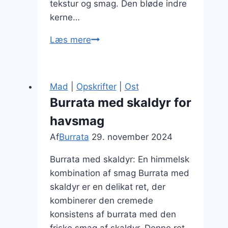
tekstur og smag. Den bløde indre
kerne…
Burrata
Læs mere
med
prosciutto
og
Mad
|
Opskrifter
|
Ost
arugula
Burrata med skaldyr for
kombination
havsmag
Af
Burrata
29. november 2024
Burrata med skaldyr: En himmelsk
kombination af smag Burrata med
skaldyr er en delikat ret, der
kombinerer den cremede
konsistens af burrata med den
friske smag af skaldyr. Denne ret