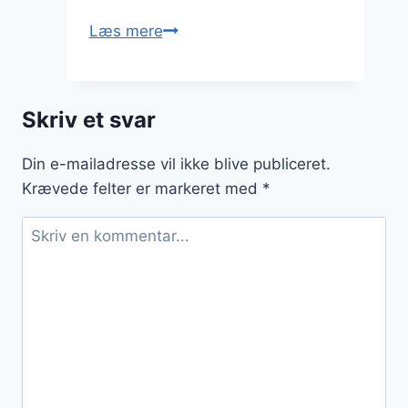
Burrata
Læs mere
med
krydderurter
til
Skriv et svar
grillfest
Din e-mailadresse vil ikke blive publiceret.
Krævede felter er markeret med
*