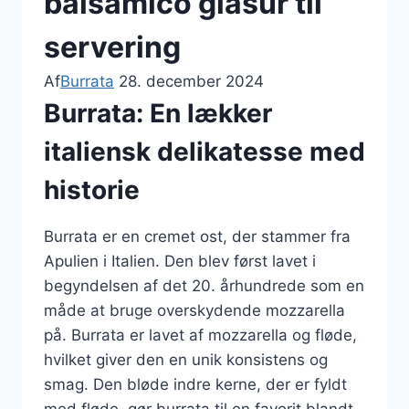
balsamico glasur til
servering
Af
Burrata
28. december 2024
Burrata: En lækker
italiensk delikatesse med
historie
Burrata er en cremet ost, der stammer fra
Apulien i Italien. Den blev først lavet i
begyndelsen af det 20. århundrede som en
måde at bruge overskydende mozzarella
på. Burrata er lavet af mozzarella og fløde,
hvilket giver den en unik konsistens og
smag. Den bløde indre kerne, der er fyldt
med fløde, gør burrata til en favorit blandt