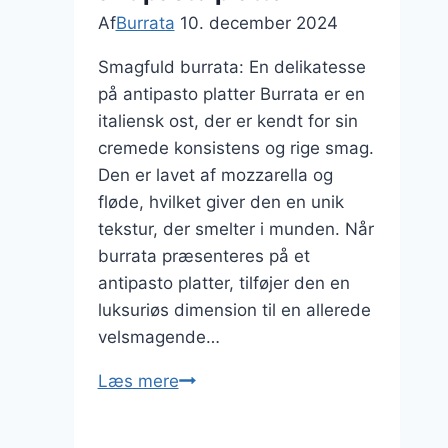
Af
Burrata
10. december 2024
Smagfuld burrata: En delikatesse
på antipasto platter Burrata er en
italiensk ost, der er kendt for sin
cremede konsistens og rige smag.
Den er lavet af mozzarella og
fløde, hvilket giver den en unik
tekstur, der smelter i munden. Når
burrata præsenteres på et
antipasto platter, tilføjer den en
luksuriøs dimension til en allerede
velsmagende…
Smagfuld
Læs mere
burrata
på