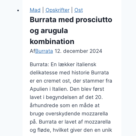
brød
Mad
|
Opskrifter
|
Ost
Burrata med prosciutto
og arugula
kombination
Af
Burrata
12. december 2024
Burrata: En lækker italiensk
delikatesse med historie Burrata
er en cremet ost, der stammer fra
Apulien i Italien. Den blev først
lavet i begyndelsen af det 20.
århundrede som en måde at
bruge overskydende mozzarella
på. Burrata er lavet af mozzarella
og fløde, hvilket giver den en unik