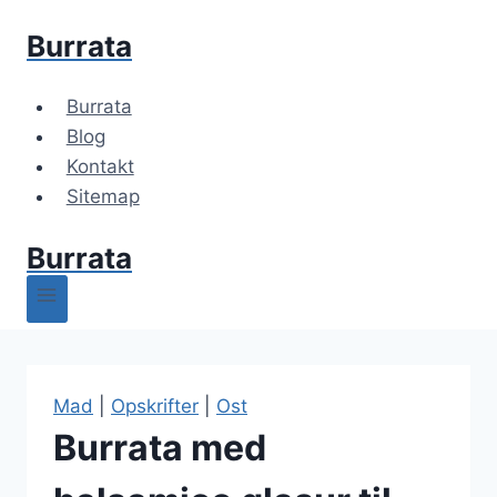
Fortsæt
Burrata
til
indhold
Burrata
Blog
Kontakt
Sitemap
Burrata
Mad
|
Opskrifter
|
Ost
Burrata med