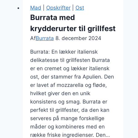
antipasto
Mad
|
Opskrifter
|
Ost
platter
Burrata med
krydderurter til grillfest
Af
Burrata
8. december 2024
Burrata: En lækker italiensk
delikatesse til grillfesten Burrata
er en cremet og lækker italiensk
ost, der stammer fra Apulien. Den
er lavet af mozzarella og fløde,
hvilket giver den en unik
konsistens og smag. Burrata er
perfekt til grillfester, da den kan
serveres på mange forskellige
måder og kombineres med en
række friske ingredienser. Den…