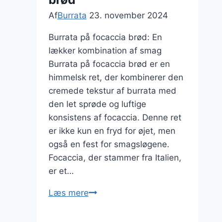
Af
Burrata
23. november 2024
Burrata på focaccia brød: En
lækker kombination af smag
Burrata på focaccia brød er en
himmelsk ret, der kombinerer den
cremede tekstur af burrata med
den let sprøde og luftige
konsistens af focaccia. Denne ret
er ikke kun en fryd for øjet, men
også en fest for smagsløgene.
Focaccia, der stammer fra Italien,
er et…
Burrata
Læs mere
på
focaccia