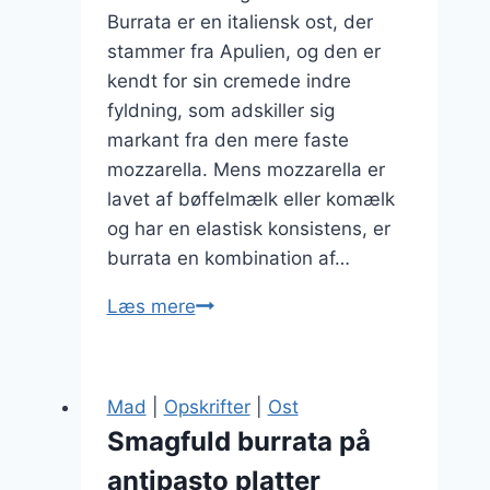
Burrata er en italiensk ost, der
stammer fra Apulien, og den er
kendt for sin cremede indre
fyldning, som adskiller sig
markant fra den mere faste
mozzarella. Mens mozzarella er
lavet af bøffelmælk eller komælk
og har en elastisk konsistens, er
burrata en kombination af…
Burrata
Læs mere
med
brød
og
Mad
|
Opskrifter
|
Ost
olivenolie
Smagfuld burrata på
dyp
antipasto platter