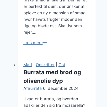
er perfekt til dem, der ønsker at
opleve en ny dimension af smag,
hvor havets frugter møder den
rige og bløde ost. Skaldyr som
rejer,…
Burrata
Læs mere
med
skaldyr
for
Mad
|
Opskrifter
|
Ost
havsmag
Burrata med brød og
olivenolie dyp
Af
Burrata
6. december 2024
Hvad er burrata, og hvordan
adskiller den sig fra mozzarella?