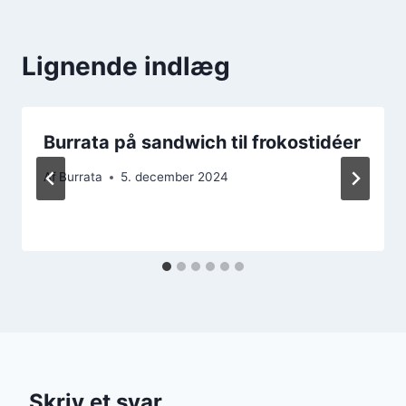
Lignende indlæg
Burrata på sandwich til frokostidéer
Af
Burrata
5. december 2024
Skriv et svar