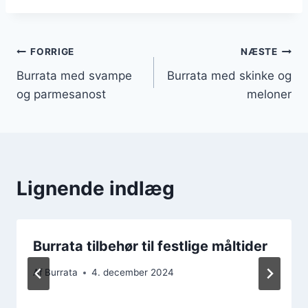
Indlægsnavigation
FORRIGE
NÆSTE
Burrata med svampe
Burrata med skinke og
og parmesanost
meloner
Lignende indlæg
Burrata tilbehør til festlige måltider
Af
Burrata
4. december 2024