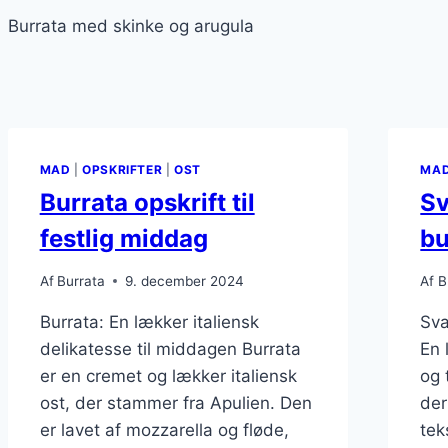
Burrata med skinke og arugula
MAD
|
OPSKRIFTER
|
OST
MA
Burrata opskrift til
Sv
festlig middag
bu
Af
Burrata
9. december 2024
Af
B
Burrata: En lækker italiensk
Sva
delikatesse til middagen Burrata
En 
er en cremet og lækker italiensk
og 
ost, der stammer fra Apulien. Den
der
er lavet af mozzarella og fløde,
tek