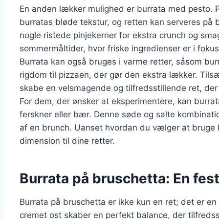
En anden lækker mulighed er burrata med pesto.
burratas bløde tekstur, og retten kan serveres på b
nogle ristede pinjekerner for ekstra crunch og smag
sommermåltider, hvor friske ingredienser er i fokus
Burrata kan også bruges i varme retter, såsom burra
rigdom til pizzaen, der gør den ekstra lækker. Tilsæ
skabe en velsmagende og tilfredsstillende ret, der 
For dem, der ønsker at eksperimentere, kan burra
ferskner eller bær. Denne søde og salte kombination
af en brunch. Uanset hvordan du vælger at bruge bur
dimension til dine retter.
Burrata på bruschetta: En fes
Burrata på bruschetta er ikke kun en ret; det er e
cremet ost skaber en perfekt balance, der tilfreds