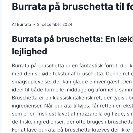
Burrata på bruschetta til f
Af
Burrata
2. december 2024
Burrata på bruschetta: En lækk
lejlighed
Burrata på bruschetta er en fantastisk forret, de
med den sprøde tekstur af bruschetta. Denne ret er
smagsoplevelse, der kan glæde enhver gæst. Den 
ideel til både formelle middage og uformelle sam
Bruschetta er en klassisk italiensk ret, der typisk b
ingredienser. Når burrata tilføjes, får retten en ek
som er en frisk ost lavet af mozzarella og fløde,
de friske ingredienser, der ofte bruges i bruschetta
For at lave burrata på bruschetta kræves der ikke 