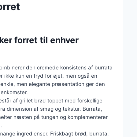
orret
er forret til enhver
r kombinerer den cremede konsistens af burrata
 ikke kun en fryd for øjet, men også en
enkle, men elegante præsentation gør den
menkomster.
estår af grillet brød toppet med forskellige
stra dimension af smag og tekstur. Burrata,
 smelter næsten på tungen og komplementerer
.
mange ingredienser. Friskbagt brød, burrata,