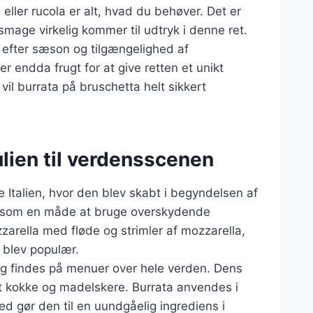
 eller rucola er alt, hvad du behøver. Det er
 smage virkelig kommer til udtryk i denne ret.
t efter sæson og tilgængelighed af
ler endda frugt for at give retten et unikt
il burrata på bruschetta helt sikkert
ulien til verdensscenen
e Italien, hvor den blev skabt i begyndelsen af
et som en måde at bruge overskydende
arella med fløde og strimler af mozzarella,
t blev populær.
 og findes på menuer over hele verden. Dens
dt kokke og madelskere. Burrata anvendes i
hed gør den til en uundgåelig ingrediens i