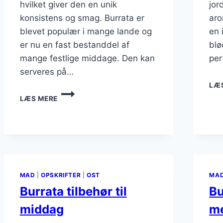
hvilket giver den en unik
jor
konsistens og smag. Burrata er
aro
blevet populær i mange lande og
en 
er nu en fast bestanddel af
blø
mange festlige middage. Den kan
per
serveres på…
LÆ
BURRATA
LÆS MERE
OPSKRIFT
TIL
FESTLIG
MIDDAG
MAD
|
OPSKRIFTER
|
OST
MA
Burrata tilbehør til
Bu
middag
me