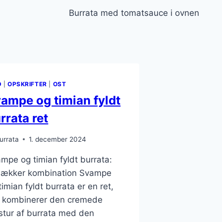
Burrata med tomatsauce i ovnen
D
|
OPSKRIFTER
|
OST
ampe og timian fyldt
rrata ret
urrata
1. december 2024
mpe og timian fyldt burrata:
lækker kombination Svampe
timian fyldt burrata er en ret,
 kombinerer den cremede
stur af burrata med den