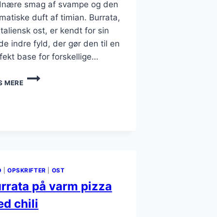
dnære smag af svampe og den
matiske duft af timian. Burrata,
italiensk ost, er kendt for sin
de indre fyld, der gør den til en
fekt base for forskellige…
SVAMPE
S MERE
OG
TIMIAN
FYLDT
BURRATA
RET
D
|
OPSKRIFTER
|
OST
rrata på varm pizza
d chili