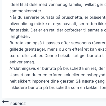
ideel til at dele med venner og familie, hvilket gør 
sammenkomster.
Når du serverer burrata på bruschetta, er præsenta
olivenolie og måske et drys havsalt, ser retten i
fantastisk. Det er en ret, der opfordrer til samtale o
lejligheder.
Burrata kan også tilpasses efter sæsonens råvarer
grillede grøntsager, mens du om efteråret kan ek
pærer eller æbler. Denne fleksibilitet gør burrata ti
enhver smag.
Afslutningsvis er burrata på bruschetta en ret, der 
Uanset om du er en erfaren kok eller en nybegynder 
helt sikkert imponere dine gæster. Så næste gang
inkludere burrata på bruschetta som en lækker forr
Indlægsnavigation
FORRIGE