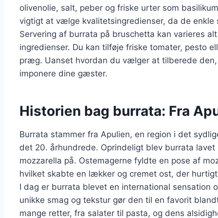
olivenolie, salt, peber og friske urter som basilikum
vigtigt at vælge kvalitetsingredienser, da de enkle
Servering af burrata på bruschetta kan varieres al
ingredienser. Du kan tilføje friske tomater, pesto el
præg. Uanset hvordan du vælger at tilberede den, v
imponere dine gæster.
Historien bag burrata: Fra Ap
Burrata stammer fra Apulien, en region i det sydlig
det 20. århundrede. Oprindeligt blev burrata lav
mozzarella på. Ostemagerne fyldte en pose af mozz
hvilket skabte en lækker og cremet ost, der hurtig
I dag er burrata blevet en international sensation
unikke smag og tekstur gør den til en favorit blan
mange retter, fra salater til pasta, og dens alsidig