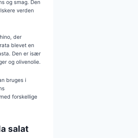
tens og smag. Den
elskere verden
hino, der
rata blevet en
pasta. Den er især
r og olivenolie.
an bruges i
ns
ed forskellige
a salat