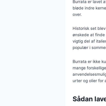
Burrata er lavet 
bløde indre kerne
over.
Historisk set ble
ønskede at finde 
vigtig del af ital
populær i sommer
Burrata er ikke k
mange forskellige
anvendelsesmulig
urter og olier fo
Sådan lave