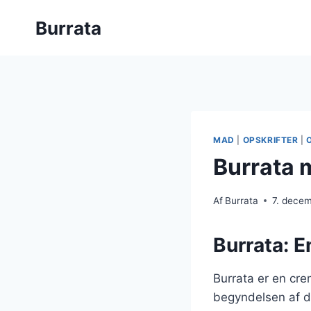
Fortsæt
Burrata
til
indhold
MAD
|
OPSKRIFTER
|
Burrata m
Af
Burrata
7. dece
Burrata: E
Burrata er en crem
begyndelsen af d