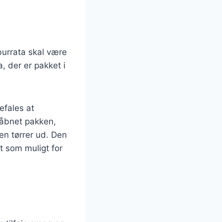
burrata skal være
, der er pakket i
efales at
r åbnet pakken,
en tørrer ud. Den
gt som muligt for