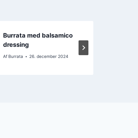
Burrata med balsamico
Burrat
dressing
valnød
Af
Burrata
26. december 2024
Af
Burrata