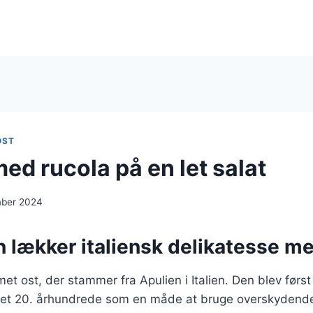
OST
ed rucola på en let salat
mber 2024
n lækker italiensk delikatesse me
et ost, der stammer fra Apulien i Italien. Den blev først 
et 20. århundrede som en måde at bruge overskydende