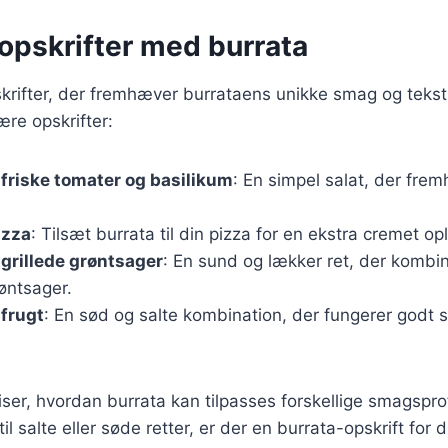
opskrifter med burrata
rifter, der fremhæver burrataens unikke smag og tekstu
re opskrifter:
friske tomater og basilikum
: En simpel salat, der fre
izza
: Tilsæt burrata til din pizza for en ekstra cremet op
grillede grøntsager
: En sund og lækker ret, der kombi
øntsager.
frugt
: En sød og salte kombination, der fungerer godt 
iser, hvordan burrata kan tilpasses forskellige smagsprofi
l salte eller søde retter, er der en burrata-opskrift for d