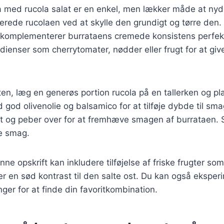
ta med rucola salat er en enkel, men lækker måde at ny
erede rucolaen ved at skylle den grundigt og tørre den
omplementerer burrataens cremede konsistens perfek
edienser som cherrytomater, nødder eller frugt for at giv
ten, læg en generøs portion rucola på en tallerken og pl
god olivenolie og balsamico for at tilføje dybde til sm
lt og peber over for at fremhæve smagen af burrataen. S
ke smag.
nne opskrift kan inkludere tilføjelse af friske frugter som
er en sød kontrast til den salte ost. Du kan også ekspe
nger for at finde din favoritkombination.