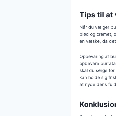
Tips til a
Når du vælger bur
blød og cremet, o
en væske, da det
Opbevaring af bur
opbevare burrata 
skal du sørge for
kan holde sig fris
at nyde dens ful
Konklusion