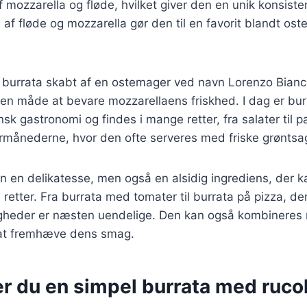
af mozzarella og fløde, hvilket giver den en unik konsis
 af fløde og mozzarella gør den til en favorit blandt ost
v burrata skabt af en ostemager ved navn Lorenzo Bianc
en måde at bevare mozzarellaens friskhed. I dag er bur
iensk gastronomi og findes i mange retter, fra salater til 
månederne, hvor den ofte serveres med friske grøntsage
un en delikatesse, men også en alsidig ingrediens, der k
 retter. Fra burrata med tomater til burrata på pizza, de
heder er næsten uendelige. Den kan også kombineres m
r at fremhæve dens smag.
r du en simpel burrata med rucol