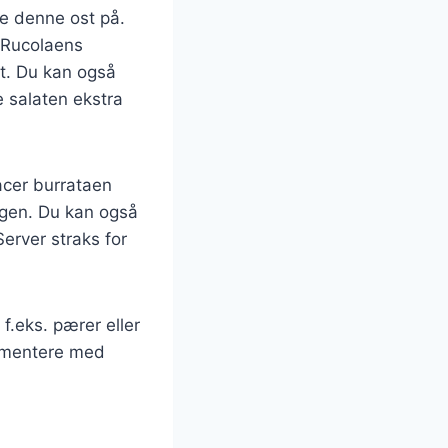
de denne ost på.
. Rucolaens
t. Du kan også
e salaten ekstra
acer burrataen
agen. Du kan også
erver straks for
 f.eks. pærer eller
rimentere med