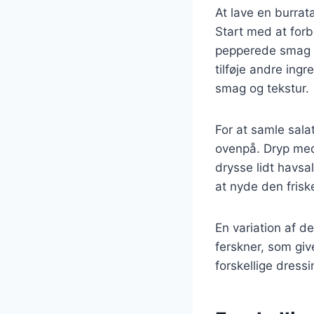
At lave en burra
Start med at forb
pepperede smag k
tilføje andre ingr
smag og tekstur.
For at samle sala
ovenpå. Dryp med 
drysse lidt havsa
at nyde den fris
En variation af de
ferskner, som giv
forskellige dressi