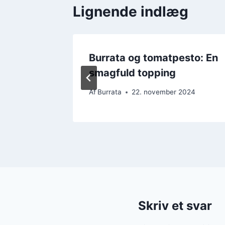
Lignende indlæg
 pasta
Burrata og tomatpesto: En
smagfuld topping
2024
Af
Burrata
22. november 2024
Skriv et svar