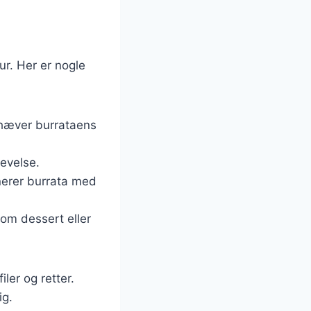
r. Her er nogle
mhæver burrataens
levelse.
nerer burrata med
som dessert eller
ler og retter.
ig.