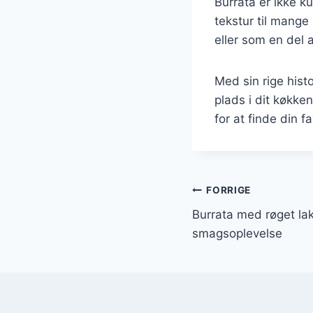
Burrata er ikke k
tekstur til mange
eller som en del 
Med sin rige hist
plads i dit køkke
for at finde din fa
Indlægsnavi
FORRIGE
Burrata med røget lak
smagsoplevelse