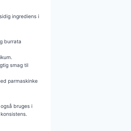
sidig ingrediens i
og burrata
likum.
gtig smag til
 med parmaskinke
 også bruges i
 konsistens.