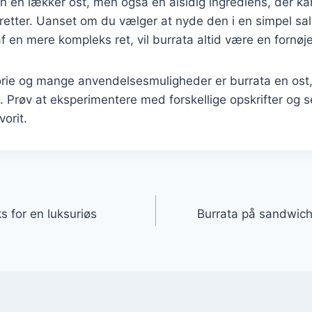
un en lækker ost, men også en alsidig ingrediens, der ka
 retter. Uanset om du vælger at nyde den i en simpel sa
af en mere kompleks ret, vil burrata altid være en fornøje
orie og mange anvendelsesmuligheder er burrata en ost,
n. Prøv at eksperimentere med forskellige opskrifter og
vorit.
gation
s for en luksuriøs
Burrata på sandwich 