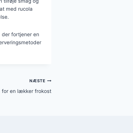
n tilføje smag og
lat med rucola
lse.
 der fortjener en
 serveringsmetoder
NÆSTE
for en lækker frokost