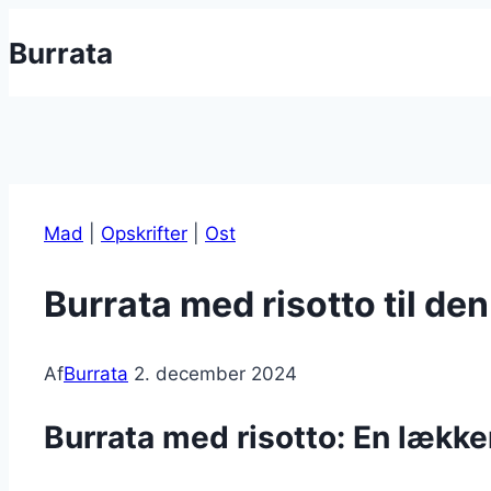
Fortsæt
Burrata
til
indhold
Mad
|
Opskrifter
|
Ost
Burrata med risotto til de
Af
Burrata
2. december 2024
Burrata med risotto: En lække