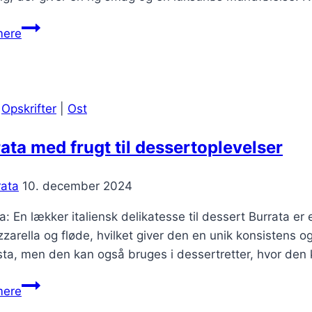
Sandwich
mere
med
burrata
og
skaldyr
|
Opskrifter
|
Ost
ata med frugt til dessertoplevelser
rata
10. december 2024
a: En lækker italiensk delikatesse til dessert Burrata er
zarella og fløde, hvilket giver den en unik konsistens og
sta, men den kan også bruges i dessertretter, hvor de
Burrata
mere
med