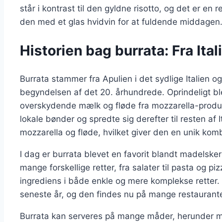
står i kontrast til den gyldne risotto, og det er en 
den med et glas hvidvin for at fuldende middagen
Historien bag burrata: Fra Itali
Burrata stammer fra Apulien i det sydlige Italien og h
begyndelsen af det 20. århundrede. Oprindeligt b
overskydende mælk og fløde fra mozzarella-produk
lokale bønder og spredte sig derefter til resten af I
mozzarella og fløde, hvilket giver den en unik kom
I dag er burrata blevet en favorit blandt madelske
mange forskellige retter, fra salater til pasta og pi
ingrediens i både enkle og mere komplekse retter. 
seneste år, og den findes nu på mange restaurante
Burrata kan serveres på mange måder, herunder me