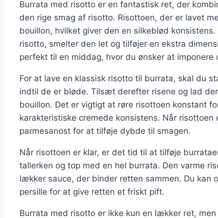
Burrata med risotto er en fantastisk ret, der kom
den rige smag af risotto. Risottoen, der er lavet 
bouillon, hvilket giver den en silkeblød konsisten
risotto, smelter den let og tilføjer en ekstra dime
perfekt til en middag, hvor du ønsker at imponere 
For at lave en klassisk risotto til burrata, skal du s
indtil de er bløde. Tilsæt derefter risene og lad dem
bouillon. Det er vigtigt at røre risottoen konstant fo
karakteristiske cremede konsistens. Når risottoen
parmesanost for at tilføje dybde til smagen.
Når risottoen er klar, er det tid til at tilføje burra
tallerken og top med en hel burrata. Den varme riso
lækker sauce, der binder retten sammen. Du kan ogs
persille for at give retten et friskt pift.
Burrata med risotto er ikke kun en lækker ret, men