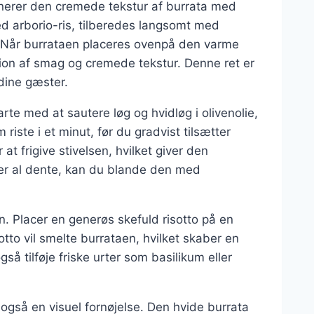
binerer den cremede tekstur af burrata med
med arborio-ris, tilberedes langsomt med
s. Når burrataen placeres ovenpå den varme
nsion af smag og cremede tekstur. Denne ret er
dine gæster.
tarte med at sautere løg og hvidløg i olivenolie,
 riste i et minut, før du gradvist tilsætter
r at frigive stivelsen, hvilket giver den
 er al dente, kan du blande den med
taen. Placer en generøs skefuld risotto på en
tto vil smelte burrataen, hvilket skaber en
å tilføje friske urter som basilikum eller
 også en visuel fornøjelse. Den hvide burrata