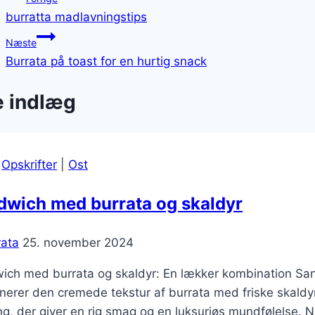
burratta madlavningstips
Næste
Burrata på toast for en hurtig snack
e indlæg
|
Opskrifter
|
Ost
dwich med burrata og skaldyr
rata
25. november 2024
ich med burrata og skaldyr: En lækker kombination Sand
erer den cremede tekstur af burrata med friske skaldyr. 
ng, der giver en rig smag og en luksuriøs mundfølelse.