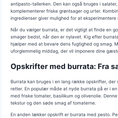
antipasto-tallerken. Den kan også bruges i salate
komplementerer friske grøntsager og urter. Kombin
ingredienser giver mulighed for at eksperimentere
Når du vælger burrata, er det vigtigt at finde en go
smager bedst, når den er nylavet. Kig efter burrata
hjælper med at bevare dens fugtighed og smag. M
uforglemmelig middag, der vil imponere dine gæst
Opskrifter med burrata: Fra sa
Burrata kan bruges i en lang række opskrifter, der
retter. En populær måde at nyde burrata på er i e
med friske tomater, basilikum og olivenolie. Den
tekstur og den søde smag af tomaterne.
En anden lækker opskrift er burrata med pesto. P