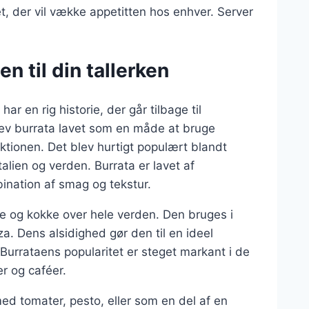
ret, der vil vække appetitten hos enhver. Server
.
en til din tallerken
ar en rig historie, der går tilbage til
lev burrata lavet som en måde at bruge
tionen. Det blev hurtigt populært blandt
talien og verden. Burrata er lavet af
bination af smag og tekstur.
re og kokke over hele verden. Den bruges i
zza. Dens alsidighed gør den til en ideel
Burrataens popularitet er steget markant i de
r og caféer.
d tomater, pesto, eller som en del af en