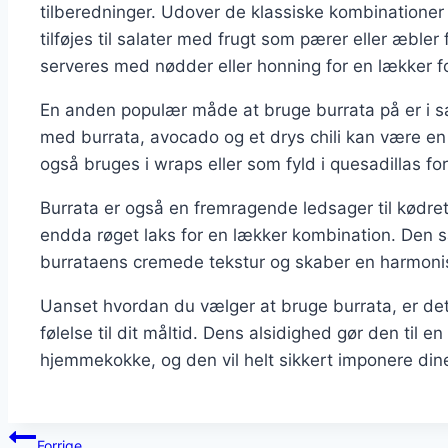
tilberedninger. Udover de klassiske kombinatione
tilføjes til salater med frugt som pærer eller æbler
serveres med nødder eller honning for en lækker fo
En anden populær måde at bruge burrata på er i san
med burrata, avocado og et drys chili kan være en
også bruges i wraps eller som fyld i quesadillas f
Burrata er også en fremragende ledsager til kødre
endda røget laks for en lækker kombination. Den 
burrataens cremede tekstur og skaber en harmonis
Uanset hvordan du vælger at bruge burrata, er det en
følelse til dit måltid. Dens alsidighed gør den til 
hjemmekokke, og den vil helt sikkert imponere din
Indlægsnavigation
Forrige