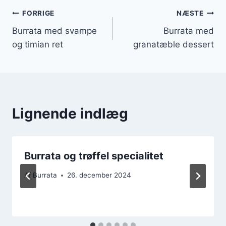
Indlægsnavigation
FORRIGE
NÆSTE
Burrata med svampe
Burrata med
og timian ret
granatæble dessert
Lignende indlæg
Burrata og trøffel specialitet
Af
Burrata
26. december 2024