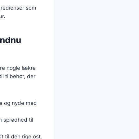
ngredienser som
ur.
 endnu
re nogle lækre
il tilbehør, der
ade og nyde med
n sprødhed til
t til den rige ost.