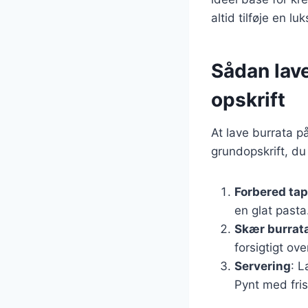
altid tilføje en lu
Sådan lav
opskrift
At lave burrata p
grundopskrift, du
Forbered ta
en glat past
Skær burrat
forsigtigt ov
Servering
: L
Pynt med fris