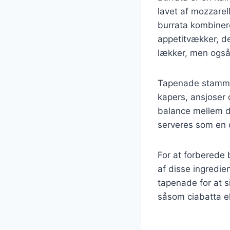
lavet af mozzarel
burrata kombiner
appetitvækker, de
lækker, men også 
Tapenade stammer 
kapers, ansjoser 
balance mellem d
serveres som en d
For at forberede
af disse ingredie
tapenade for at s
såsom ciabatta el