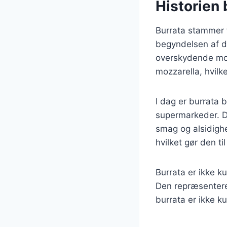
Historien 
Burrata stammer fr
begyndelsen af d
overskydende moz
mozzarella, hvilk
I dag er burrata 
supermarkeder. D
smag og alsidighed
hvilket gør den t
Burrata er ikke k
Den repræsenterer
burrata er ikke k