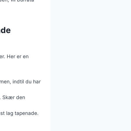
ade
er. Her er en
men, indtil du har
f. Skær den
st lag tapenade.