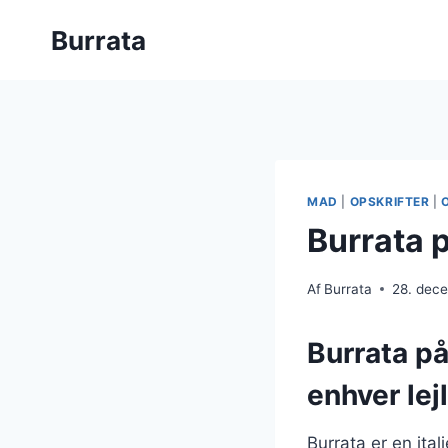
Fortsæt
Burrata
til
indhold
MAD
|
OPSKRIFTER
|
Burrata 
Af
Burrata
28. dec
Burrata på
enhver lej
Burrata er en ita