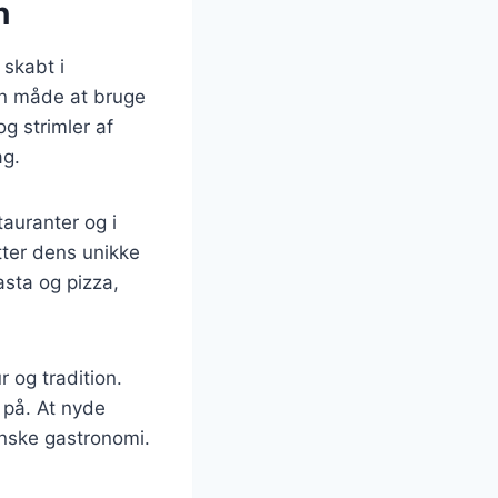
n
 skabt i
en måde at bruge
g strimler af
ag.
auranter og i
ter dens unikke
asta og pizza,
r og tradition.
 på. At nyde
enske gastronomi.