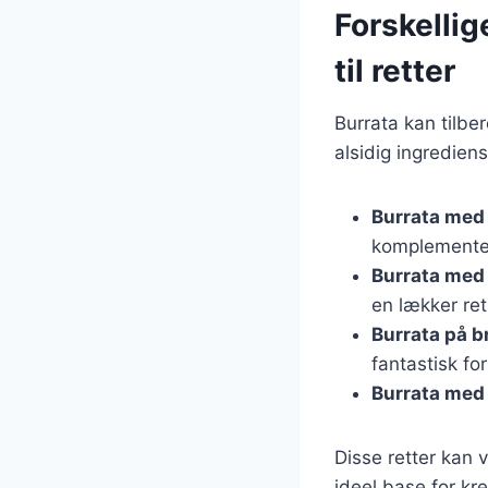
Forskellig
til retter
Burrata kan tilbe
alsidig ingredien
Burrata med
komplementer
Burrata med
en lækker ret
Burrata på b
fantastisk for
Burrata med
Disse retter kan v
ideel base for kr