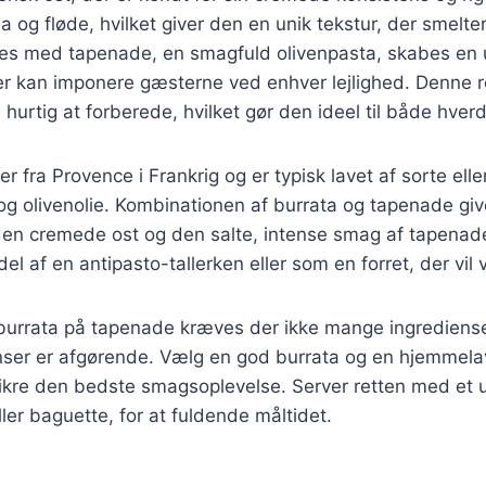
la og fløde, hvilket giver den en unik tekstur, der smelt
es med tapenade, en smagfuld olivenpasta, skabes en 
r kan imponere gæsterne ved enhver lejlighed. Denne re
hurtig at forberede, hvilket gør den ideel til både hverd
fra Provence i Frankrig og er typisk lavet af sorte elle
og olivenolie. Kombinationen af burrata og tapenade giv
en cremede ost og den salte, intense smag af tapenad
el af en antipasto-tallerken eller som en forret, der vil
 burrata på tapenade kræves der ikke mange ingrediense
nser er afgørende. Vælg en god burrata og en hjemmelave
ikre den bedste smagsoplevelse. Server retten med et u
ler baguette, for at fuldende måltidet.