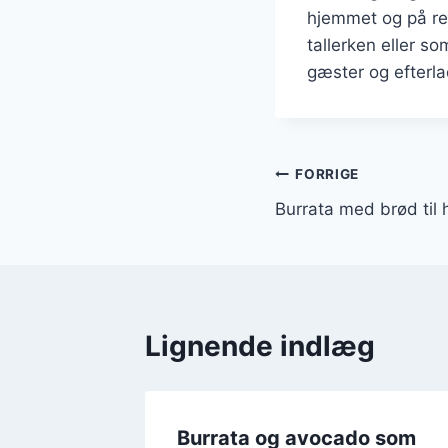
hjemmet og på re
tallerken eller s
gæster og efterl
Indlægsnavi
FORRIGE
Burrata med brød til
Lignende indlæg
ata på
Burrata og avocado som