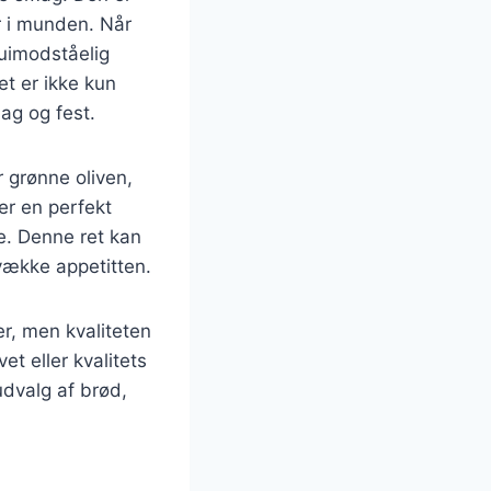
er i munden. Når
uimodståelig
t er ikke kun
ag og fest.
r grønne oliven,
er en perfekt
e. Denne ret kan
 vække appetitten.
r, men kvaliteten
t eller kvalitets
dvalg af brød,