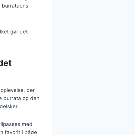
r burrataens
lket gør det
det
oplevelse, der
e burrata og den
delsker.
 tilpasses med
n favorit i både