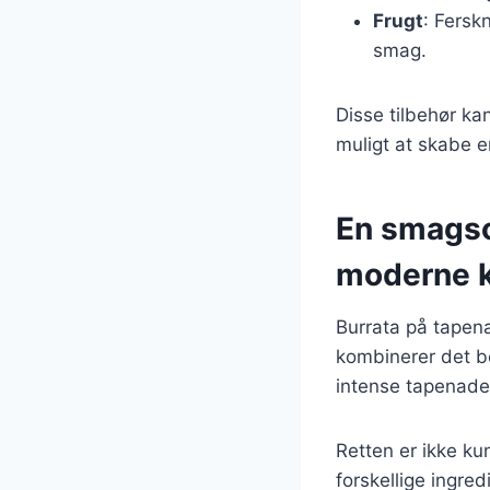
Frugt
: Fersk
smag.
Disse tilbehør ka
muligt at skabe e
En smagso
moderne 
Burrata på tapen
kombinerer det b
intense tapenade
Retten er ikke ku
forskellige ingre