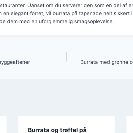
stauranter. Uanset om du serverer den som en del af e
om en elegant forret, vil burrata på tapenade helt sikkert
ade dem med en uforglemmelig smagsoplevelse.
gation
 hyggeaftener
Burrata med grønne ol
Burrata og trøffel på