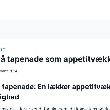
OST
på tapenade som appetitvæk
ember 2024
 tapenade: En lækker appetitvækk
lighed
liensk ost, der er kendt for sin cremede konsistens og r