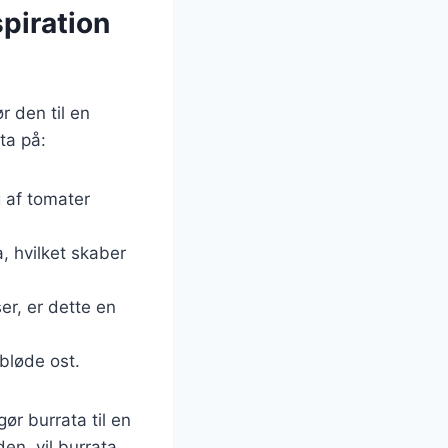
spiration
r den til en
ta på:
g af tomater
, hvilket skaber
er, er dette en
 bløde ost.
gør burrata til en
en, vil burrata