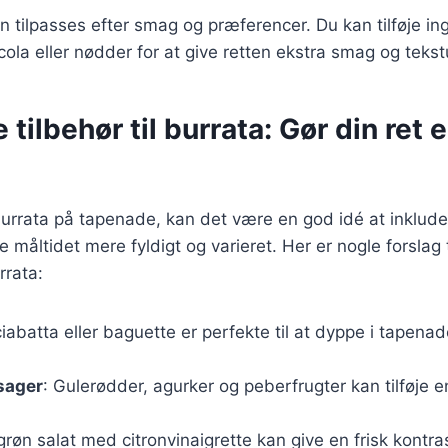
n tilpasses efter smag og præferencer. Du kan tilføje i
cola eller nødder for at give retten ekstra smag og tekst
e tilbehør til burrata: Gør din ret
urrata på tapenade, kan det være en god idé at inklude
re måltidet mere fyldigt og varieret. Her er nogle forslag t
rrata:
 ciabatta eller baguette er perfekte til at dyppe i tapen
sager
: Gulerødder, agurker og peberfrugter kan tilføje e
 grøn salat med citronvinaigrette kan give en frisk kontras