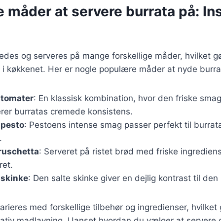
e måder at servere burrata på: In
redes og serveres på mange forskellige måder, hvilket gø
s i køkkenet. Her er nogle populære måder at nyde burra
 tomater
: En klassisk kombination, hvor den friske sma
er burratas cremede konsistens.
 pesto
: Pestoens intense smag passer perfekt til burrata
.
ruschetta
: Serveret på ristet brød med friske ingrediens
ret.
 skinke
: Den salte skinke giver en dejlig kontrast til den
arieres med forskellige tilbehør og ingredienser, hvilket 
eativ madlavning. Uanset hvordan du vælger at servere d