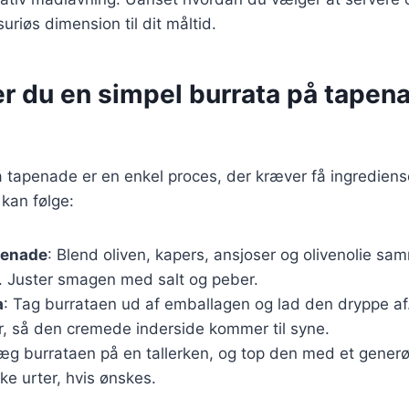
ksuriøs dimension til dit måltid.
er du en simpel burrata på tapen
å tapenade er en enkel proces, der kræver få ingrediens
 kan følge:
penade
: Blend oliven, kapers, ansjoser og olivenolie sam
a. Juster smagen med salt og peber.
a
: Tag burrataen ud af emballagen og lad den dryppe a
er, så den cremede inderside kommer til syne.
æg burrataen på en tallerken, og top den med et generø
ke urter, hvis ønskes.