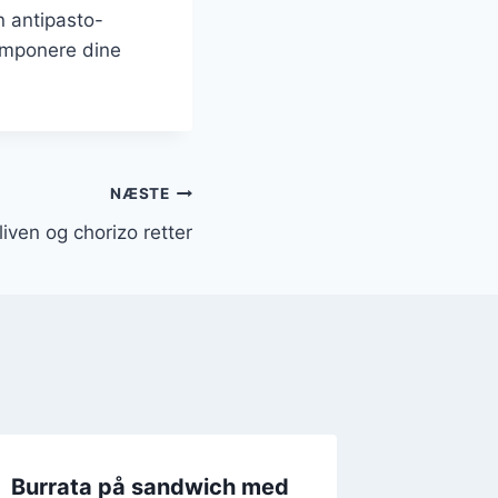
n antipasto-
 imponere dine
NÆSTE
iven og chorizo retter
Burrata på sandwich med
Burrata