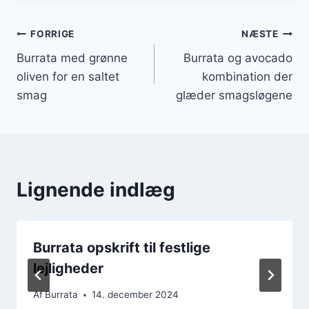
Indlægsnavigation
FORRIGE
NÆSTE
Burrata med grønne
Burrata og avocado
oliven for en saltet
kombination der
smag
glæder smagsløgene
Lignende indlæg
Burrata opskrift til festlige
lejligheder
Af
Burrata
14. december 2024