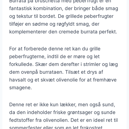
Burrata på bruschetta med peberfrugt er en
fantastisk kombination, der bringer både smag
og tekstur til bordet. De grillede peberfrugter
tilføjer en sødme og røgfyldt smag, der
komplementerer den cremede burrata perfekt.
For at forberede denne ret kan du grille
peberfrugterne, indtil de er møre og let
forkullede. Skær dem derefter i strimler og læg
dem ovenpå burrataen. Tilsæt et drys af
havsalt og et skvæt olivenolie for at fremhæve
smagene.
Denne ret er ikke kun lækker, men også sund,
da den indeholder friske grøntsager og sunde
fedtstoffer fra olivenolien. Det er en ideel ret til
sommerfester eller som en let frokostret.