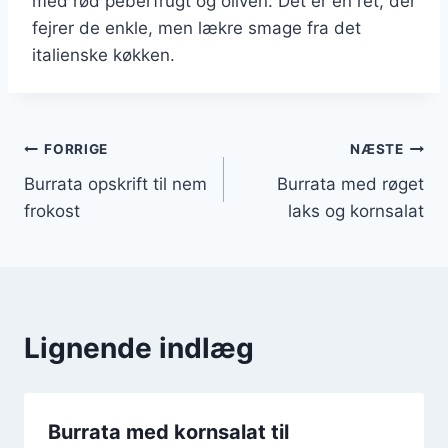
med rød peberfrugt og oliven. Det er en ret, der
fejrer de enkle, men lækre smage fra det
italienske køkken.
Indlægsnavigation
FORRIGE
NÆSTE
Burrata opskrift til nem
Burrata med røget
frokost
laks og kornsalat
Lignende indlæg
Burrata med kornsalat til