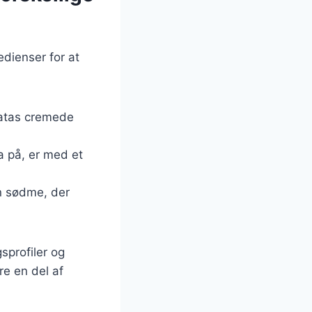
edienser for at
ratas cremede
a på, er med et
en sødme, der
sprofiler og
re en del af