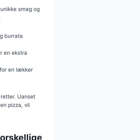
s unikke smag og
:
og burrata
r en ekstra
for en lækker
 retter. Uanset
n pizza, vil
orskellige