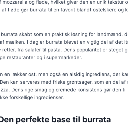
af mozzarella og fløde, hvilket giver den en unik tekstur
 af fløde gør burrata til en favorit blandt ostelskere og
v burrata skabt som en praktisk løsning for landmænd, 
 af mælken. I dag er burrata blevet en vigtig del af det i
retter, fra salater til pasta. Dens popularitet er steget 
ge restauranter og i supermarkeder.
un en lækker ost, men også en alsidig ingrediens, der k
. Den kan serveres med friske grøntsager, som en del af a
izza. Dens rige smag og cremede konsistens gør den til
kke forskellige ingredienser.
Den perfekte base til burrata