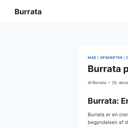
Fortsæt
Burrata
til
indhold
MAD
|
OPSKRIFTER
|
Burrata 
Af
Burrata
25. dec
Burrata: E
Burrata er en crem
begyndelsen af d