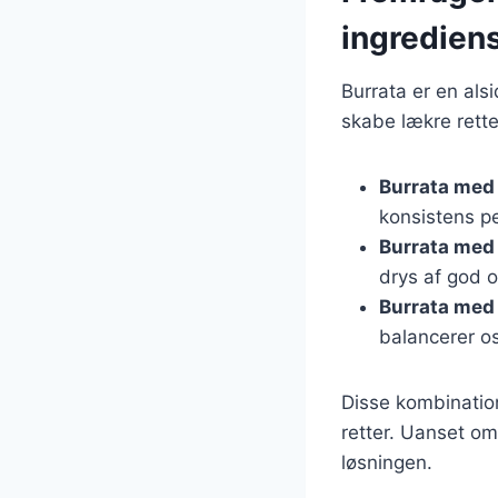
ingredien
Burrata er en als
skabe lækre rette
Burrata med
konsistens pe
Burrata med 
drys af god o
Burrata med 
balancerer o
Disse kombination
retter. Uanset om
løsningen.