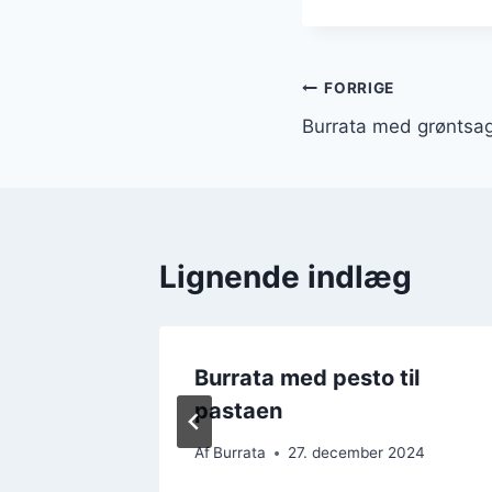
Indlægsnavi
FORRIGE
Burrata med grøntsage
Lignende indlæg
tta for
Burrata med pesto til
pastaen
2024
Af
Burrata
27. december 2024