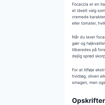
Focaccia er en ita
et ideelt valg so
cremede karakter.
eller tomater, hvil
Når du laver focac
gær og højkvalitet
tilberedes på forsk
dejlig sprød skor
For at tilføje eks
hvidløg, oliven el
smagen, men også 
Opskrifter