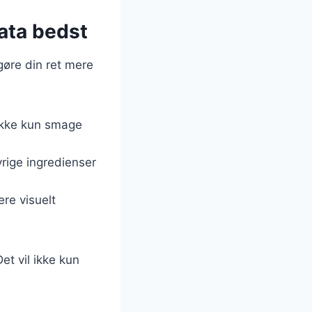
ata bedst
 gøre din ret mere
l ikke kun smage
rige ingredienser
ere visuelt
et vil ikke kun