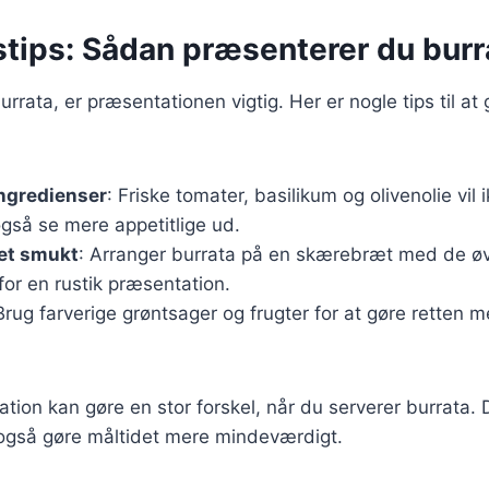
stips: Sådan præsenterer du burr
rrata, er præsentationen vigtig. Her er nogle tips til at
ingredienser
: Friske tomater, basilikum og olivenolie vi
gså se mere appetitlige ud.
et smukt
: Arranger burrata på en skærebræt med de øv
or en rustik præsentation.
Brug farverige grøntsager og frugter for at gøre retten m
ion kan gøre en stor forskel, når du serverer burrata. D
også gøre måltidet mere mindeværdigt.