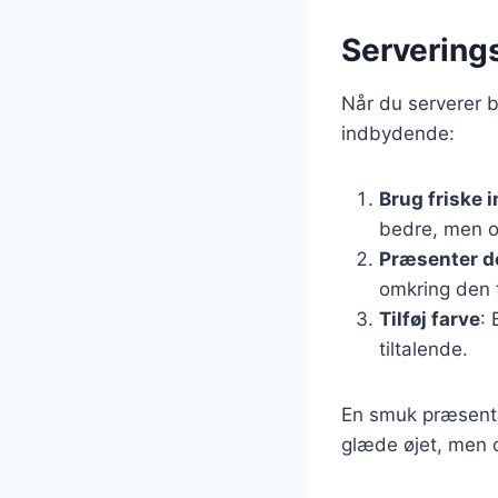
Servering
Når du serverer bu
indbydende:
Brug friske 
bedre, men o
Præsenter d
omkring den f
Tilføj farve
: 
tiltalende.
En smuk præsentat
glæde øjet, men 