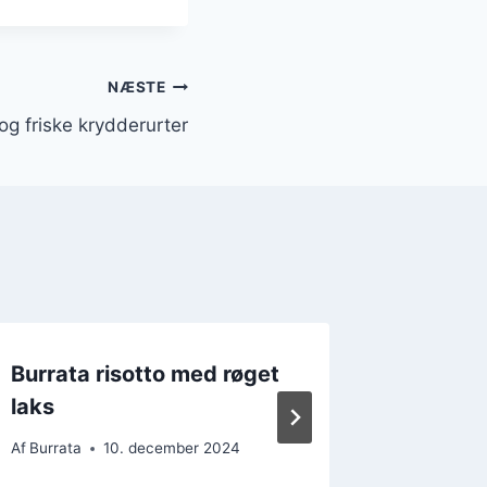
NÆSTE
g friske krydderurter
Burrata risotto med røget
Burrrr
laks
på foc
Af
Burrata
10. december 2024
Af
Burrata