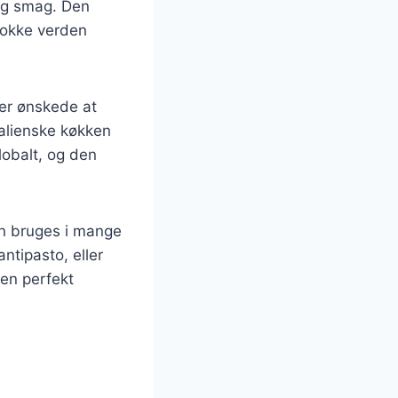
 og smag. Den
 kokke verden
der ønskede at
talienske køkken
globalt, og den
an bruges i mange
ntipasto, eller
 en perfekt