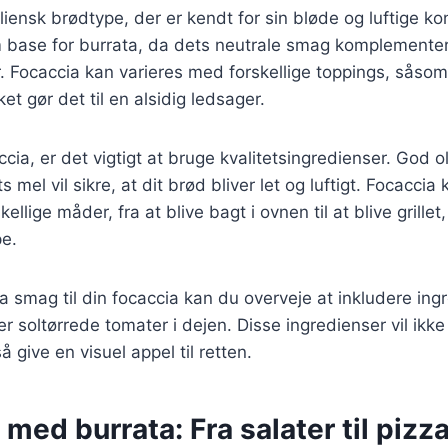
liensk brødtype, der er kendt for sin bløde og luftige ko
m base for burrata, da dets neutrale smag komplementer
 Focaccia kan varieres med forskellige toppings, såsom
ket gør det til en alsidig ledsager.
cia, er det vigtigt at bruge kvalitetsingredienser. God oli
s mel vil sikre, at dit brød bliver let og luftigt. Focaccia
ellige måder, fra at blive bagt i ovnen til at blive grillet,
pe.
tra smag til din focaccia kan du overveje at inkludere in
ler soltørrede tomater i dejen. Disse ingredienser vil ikk
give en visuel appel til retten.
 med burrata: Fra salater til pizz