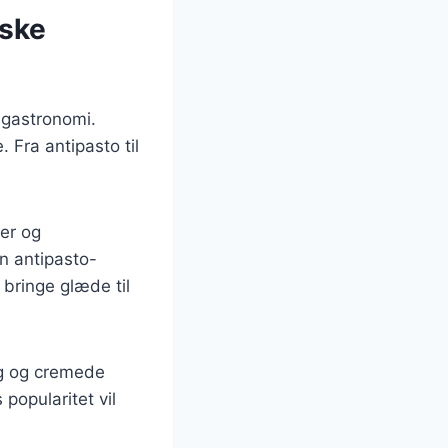
nske
g gastronomi.
 Fra antipasto til
ter og
en antipasto-
 bringe glæde til
mag og cremede
popularitet vil