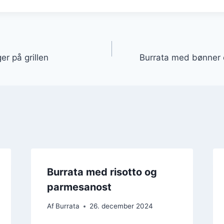
gation
r på grillen
Burrata med bønner o
Burrata med risotto og
parmesanost
Af
Burrata
26. december 2024