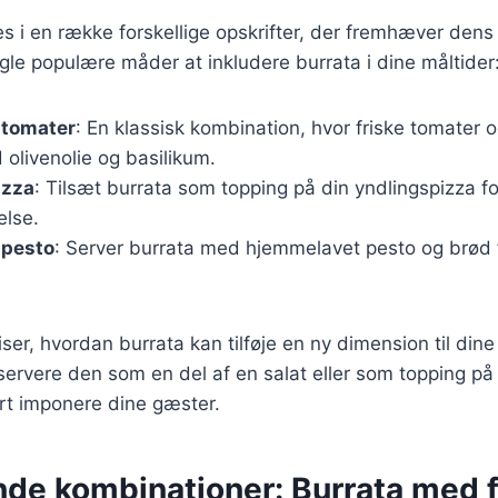
s i en række forskellige opskrifter, der fremhæver den
ogle populære måder at inkludere burrata i dine måltider
 tomater
: En klassisk kombination, hvor friske tomater 
olivenolie og basilikum.
izza
: Tilsæt burrata som topping på din yndlingspizza fo
else.
 pesto
: Server burrata med hjemmelavet pesto og brød 
iser, hvordan burrata kan tilføje en ny dimension til dine
ervere den som en del af en salat eller som topping på e
ert imponere dine gæster.
de kombinationer: Burrata med f