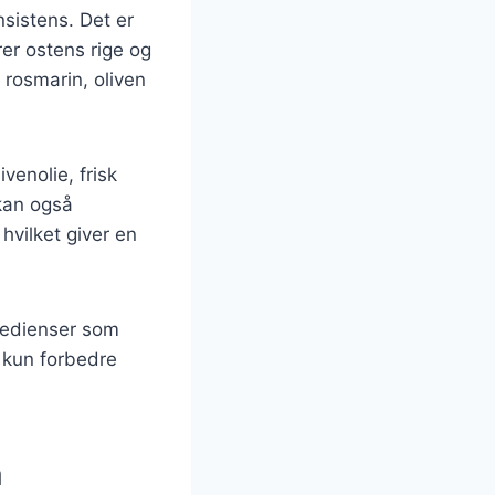
nsistens. Det er
er ostens rige og
 rosmarin, oliven
venolie, frisk
 kan også
 hvilket giver en
gredienser som
e kun forbedre
a