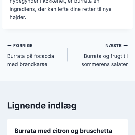
nybegynder i køkkenet, er burrata en
ingrediens, der kan løfte dine retter til nye
højder.
Indlægsnavigation
FORRIGE
NÆSTE
Burrata på focaccia
Burrata og frugt til
med brøndkarse
sommerens salater
Lignende indlæg
Burrata med citron og bruschetta