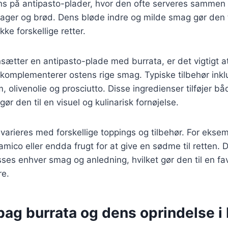
ns på antipasto-plader, hvor den ofte serveres sammen 
sager og brød. Dens bløde indre og milde smag gør den t
kke forskellige retter.
tter en antipasto-plade med burrata, er det vigtigt a
 komplementerer ostens rige smag. Typiske tilbehør inkl
m, olivenolie og prosciutto. Disse ingredienser tilføjer 
 gør den til en visuel og kulinarisk fornøjelse.
varieres med forskellige toppings og tilbehør. For eks
samico eller endda frugt for at give en sødme til retten. D
asses enhver smag og anledning, hvilket gør den til en fa
e.
bag burrata og dens oprindelse i 