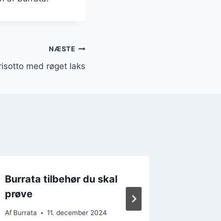
NÆSTE
 risotto med røget laks
Burrata tilbehør du skal
Burrata
prøve
friskhed
Af
Burrata
11. december 2024
Af
Burrata