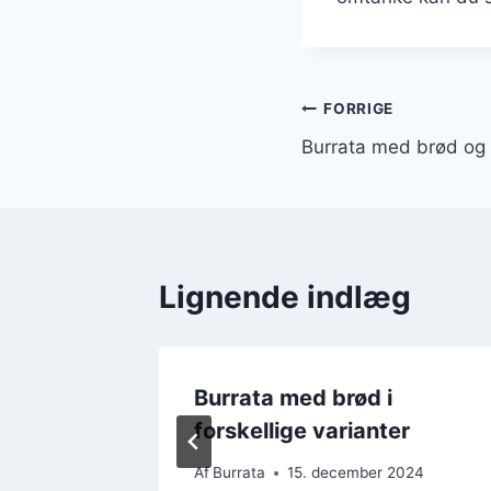
Indlægsnavi
FORRIGE
Burrata med brød og 
Lignende indlæg
 oliven
Burrata med brød i
forskellige varianter
2024
Af
Burrata
15. december 2024