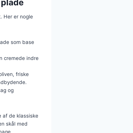
 plade
. Her er nogle
 plade som base
den cremede indre
liven, friske
indbydende.
mag og
 af de klassiske
 en skål med
smage.