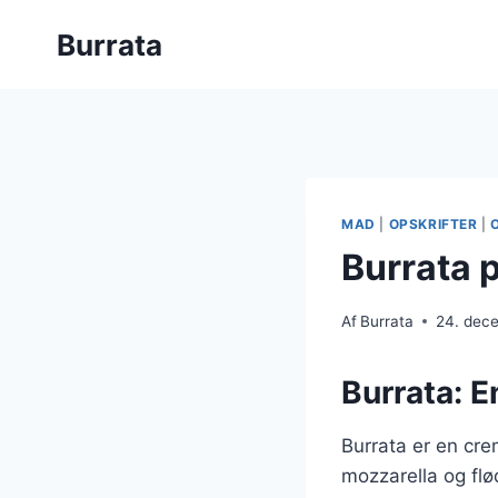
Fortsæt
Burrata
til
indhold
MAD
|
OPSKRIFTER
|
Burrata 
Af
Burrata
24. dec
Burrata: E
Burrata er en cre
mozzarella og flø