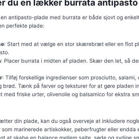
r du en lækker burrata antipasto
n antipasto-plade med burrata er både sjovt og enkelt
den perfekte plade:
se
: Start med at vælge en stor skærebræt eller en flot
sto.
a
: Placer burrata i midten af pladen. Skær den let, så 
r
: Tilføj forskellige ingredienser som prosciutto, salami, o
g brød. Tænk på farver og teksturer for at gøre pladen 
ut med friske urter, olivenolie og balsamico for ekstra s
ter din plade, kan du også overveje at inkludere nogle
ør som marinerede artiskokker, peberfrugter eller endda
tigt at skabe en balance mellem salte, søde og syrlige 