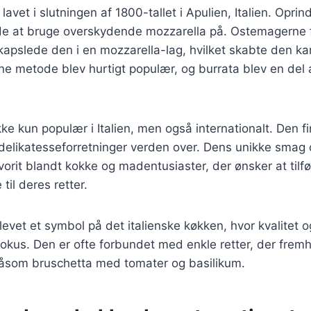
 lavet i slutningen af 1800-tallet i Apulien, Italien. Oprin
e at bruge overskydende mozzarella på. Ostemagerne f
apslede den i en mozzarella-lag, hvilket skabte den kar
e metode blev hurtigt populær, og burrata blev en del 
ikke kun populær i Italien, men også internationalt. Den
 delikatesseforretninger verden over. Dens unikke smag 
avorit blandt kokke og madentusiaster, der ønsker at tilføj
til deres retter.
levet et symbol på det italienske køkken, hvor kvalitet o
 fokus. Den er ofte forbundet med enkle retter, der fre
såsom bruschetta med tomater og basilikum.