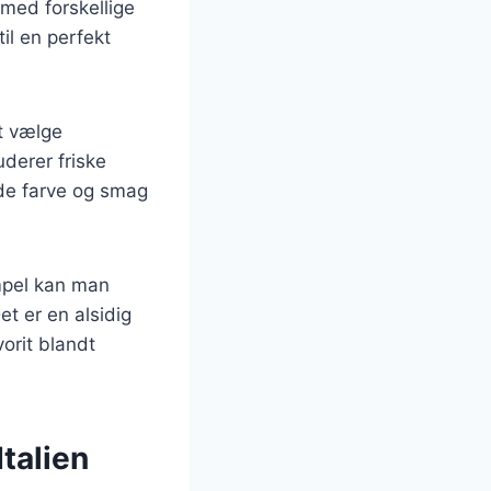
med forskellige
il en perfekt
t vælge
uderer friske
både farve og smag
empel kan man
et er en alsidig
vorit blandt
Italien