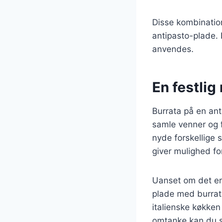
Disse kombination
antipasto-plade. 
anvendes.
En festlig
Burrata på en ant
samle venner og f
nyde forskellige
giver mulighed for 
Uanset om det er 
plade med burrat
italienske køkken
omtanke kan du s