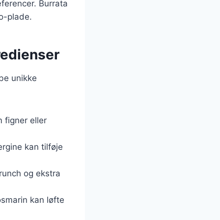
ferencer. Burrata
to-plade.
redienser
abe unikke
figner eller
rgine kan tilføje
crunch og ekstra
rosmarin kan løfte