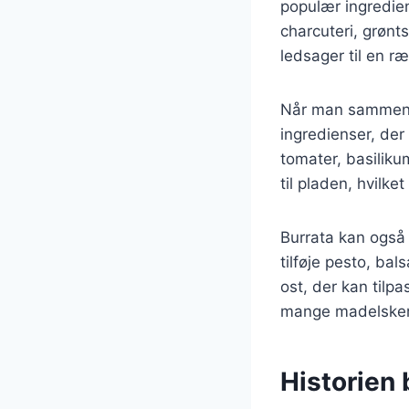
populær ingredie
charcuteri, grønt
ledsager til en ræ
Når man sammensæ
ingredienser, der
tomater, basiliku
til pladen, hvilket
Burrata kan også 
tilføje pesto, bal
ost, der kan tilp
mange madelsker
Historien 