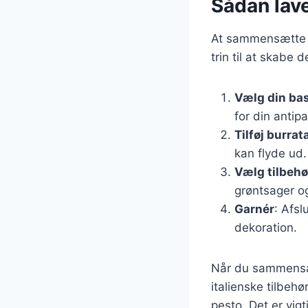
Sådan lave
At sammensætte e
trin til at skabe 
Vælg din ba
for din antipa
Tilføj burrat
kan flyde ud.
Vælg tilbehø
grøntsager o
Garnér
: Afsl
dekoration.
Når du sammensæt
italienske tilbeh
pesto. Det er vig