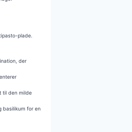
ntipasto-plade.
ination, der
enterer
 til den milde
g basilikum for en