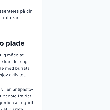
ræsenteres på din
urrata kan
to plade
tlig måde at
ne kan dele og
de med burrata
sjov aktivitet.
vil en antipasto-
t bedste fra det
gredienser og lidt
 af burrata.