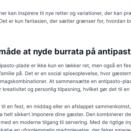
er kan inspirere til nye retter og variationer, der kan p
Det er kun fantasien, der sætter grænser for, hvordan b
 måde at nyde burrata på antipas
ipasto-plade er ikke kun en lækker ret, men også en fes
amilie på. Det er en social spiseoplevelse, hvor gæster
 smagskombinationer. At sammensætte en antipasto-pla
kreativitet og personlig tilpasning, hvilket gør det til en 
til en fest, en middag eller en afslappet sammenkomst, 
a helt sikkert imponere dine gæster. Den kombinerer de
 med en moderne tilgang til servering. Med de rigtige in
kabe en uforglemmelig madoplevelse, der fejrer smagen