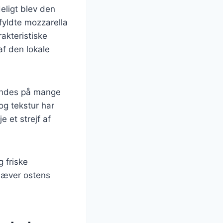
deligt blev den
yldte mozzarella
akteristiske
af den lokale
 findes på mange
og tekstur har
e et strejf af
g friske
mhæver ostens