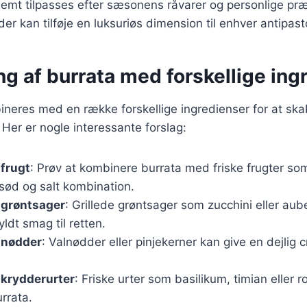
nemt tilpasses efter sæsonens råvarer og personlige præ
 der kan tilføje en luksuriøs dimension til enhver antipas
g af burrata med forskellige ing
ineres med en række forskellige ingredienser for at sk
Her er nogle interessante forslag:
frugt
: Prøv at kombinere burrata med friske frugter som 
sød og salt kombination.
 grøntsager
: Grillede grøntsager som zucchini eller aube
yldt smag til retten.
 nødder
: Valnødder eller pinjekerner kan give en dejlig 
 krydderurter
: Friske urter som basilikum, timian eller 
rrata.