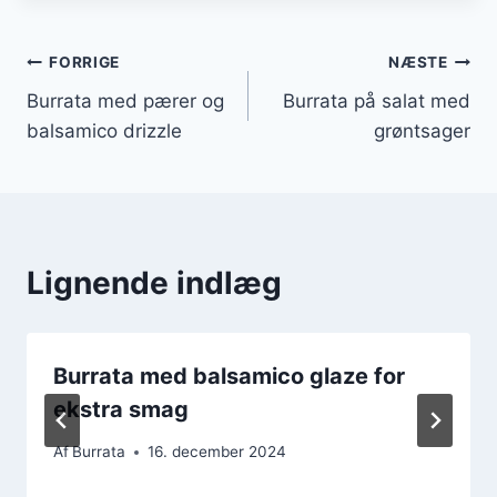
Indlægsnavigation
FORRIGE
NÆSTE
Burrata med pærer og
Burrata på salat med
balsamico drizzle
grøntsager
Lignende indlæg
Burrata med balsamico glaze for
ekstra smag
Af
Burrata
16. december 2024