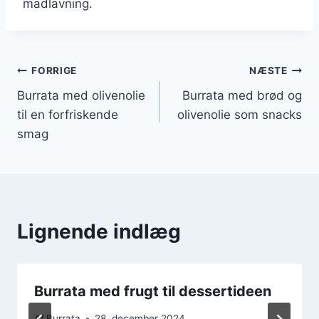
madlavning.
Indlægsnavigation
FORRIGE
NÆSTE
Burrata med olivenolie
Burrata med brød og
til en forfriskende
olivenolie som snacks
smag
Lignende indlæg
Burrata med frugt til dessertideen
Af
Burrata
28. december 2024