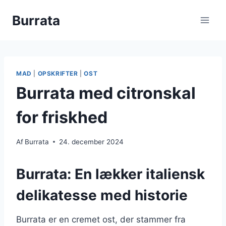
Fortsæt
Burrata
til
indhold
MAD
|
OPSKRIFTER
|
OST
Burrata med citronskal
for friskhed
Af
Burrata
24. december 2024
Burrata: En lækker italiensk
delikatesse med historie
Burrata er en cremet ost, der stammer fra