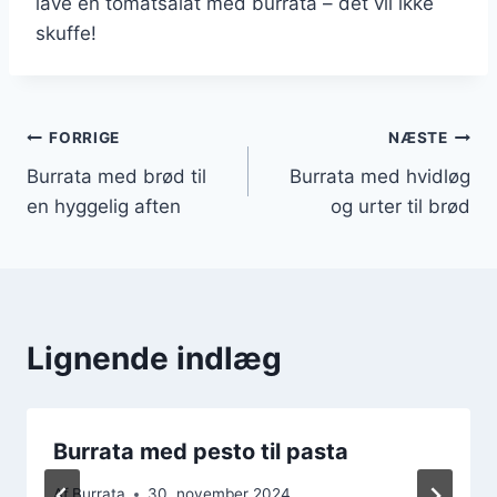
lave en tomatsalat med burrata – det vil ikke
skuffe!
Indlægsnavigation
FORRIGE
NÆSTE
Burrata med brød til
Burrata med hvidløg
en hyggelig aften
og urter til brød
Lignende indlæg
Burrata med pesto til pasta
Af
Burrata
30. november 2024