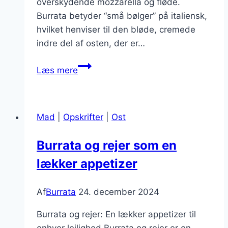
overskydende mozzarella og fløde.
Burrata betyder “små bølger” på italiensk,
hvilket henviser til den bløde, cremede
indre del af osten, der er…
Burrata
Læs mere
med
olivenolie
til
Mad
|
Opskrifter
|
Ost
bruschetta
Burrata og rejer som en
lækker appetizer
Af
Burrata
24. december 2024
Burrata og rejer: En lækker appetizer til