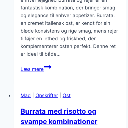
enhver lejlighed Burrata og rejer er en
fantastisk kombination, der bringer smag
og elegance til enhver appetizer. Burrata,
en cremet italiensk ost, er kendt for sin
bløde konsistens og rige smag, mens rejer
tilføjer en lethed og friskhed, der
komplementerer osten perfekt. Denne ret
er ideel til både…
Burrata
Læs mere
og
rejer
som
Mad
|
Opskrifter
|
Ost
en
lækker
Burrata med risotto og
appetizer
svampe kombinationer