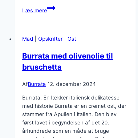
Burrata
Læs mere
opskrift
til
en
Mad
|
Opskrifter
|
Ost
lækker
forret
Burrata med olivenolie til
bruschetta
Af
Burrata
12. december 2024
Burrata: En lækker italiensk delikatesse
med historie Burrata er en cremet ost, der
stammer fra Apulien i Italien. Den blev
først lavet i begyndelsen af det 20.
århundrede som en måde at bruge