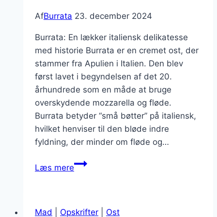
Af
Burrata
23. december 2024
Burrata: En lækker italiensk delikatesse
med historie Burrata er en cremet ost, der
stammer fra Apulien i Italien. Den blev
først lavet i begyndelsen af det 20.
århundrede som en måde at bruge
overskydende mozzarella og fløde.
Burrata betyder “små bøtter” på italiensk,
hvilket henviser til den bløde indre
fyldning, der minder om fløde og…
Burrata
Læs mere
med
risotto
og
Mad
|
Opskrifter
|
Ost
svampe