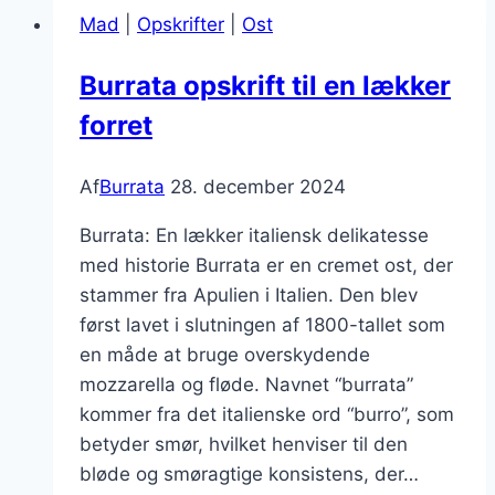
med
Mad
|
Opskrifter
|
Ost
feta
Burrata opskrift til en lækker
forret
Af
Burrata
28. december 2024
Burrata: En lækker italiensk delikatesse
med historie Burrata er en cremet ost, der
stammer fra Apulien i Italien. Den blev
først lavet i slutningen af 1800-tallet som
en måde at bruge overskydende
mozzarella og fløde. Navnet “burrata”
kommer fra det italienske ord “burro”, som
betyder smør, hvilket henviser til den
bløde og smøragtige konsistens, der…