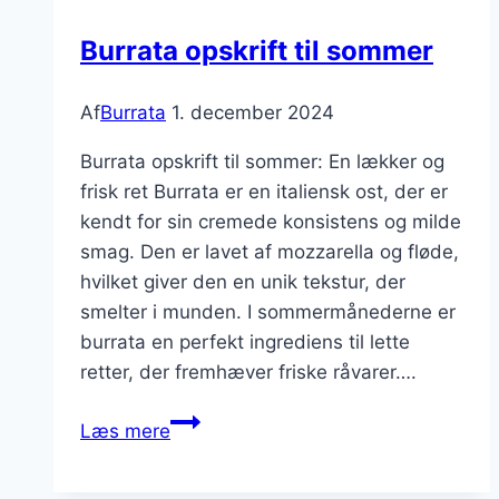
kombinationer
Burrata opskrift til sommer
Af
Burrata
1. december 2024
Burrata opskrift til sommer: En lækker og
frisk ret Burrata er en italiensk ost, der er
kendt for sin cremede konsistens og milde
smag. Den er lavet af mozzarella og fløde,
hvilket giver den en unik tekstur, der
smelter i munden. I sommermånederne er
burrata en perfekt ingrediens til lette
retter, der fremhæver friske råvarer….
Burrata
Læs mere
opskrift
til