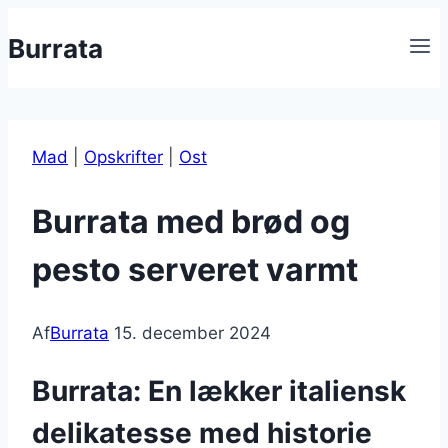
Fortsæt
Burrata
til
indhold
Mad
|
Opskrifter
|
Ost
Burrata med brød og
pesto serveret varmt
Af
Burrata
15. december 2024
Burrata: En lækker italiensk
delikatesse med historie