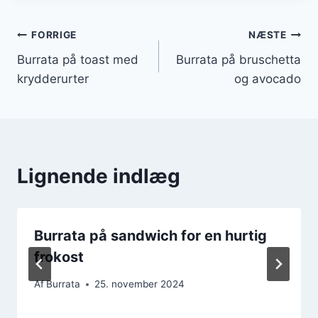
Indlægsnavigation
FORRIGE
NÆSTE
Burrata på toast med
Burrata på bruschetta
krydderurter
og avocado
Lignende indlæg
Burrata på sandwich for en hurtig
frokost
Af
Burrata
25. november 2024