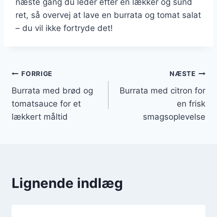
næste gang du leder efter en lækker og sund
ret, så overvej at lave en burrata og tomat salat
– du vil ikke fortryde det!
Indlægsnavigation
FORRIGE
NÆSTE
Burrata med brød og
Burrata med citron for
tomatsauce for et
en frisk
lækkert måltid
smagsoplevelse
Lignende indlæg