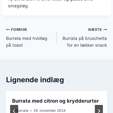
smagsløg.
Indlægsnavigation
FORRIGE
NÆSTE
Burrata med hvidløg
Burrata på bruschetta
på toast
for en lækker snack
Lignende indlæg
Burrata med citron og krydderurter
Af
Burrata
29. november 2024