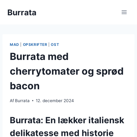
Fortsæt
Burrata
til
indhold
MAD
|
OPSKRIFTER
|
OST
Burrata med
cherrytomater og sprød
bacon
Af
Burrata
12. december 2024
Burrata: En lækker italiensk
delikatesse med historie