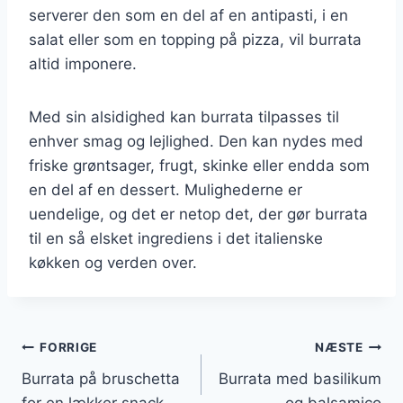
serverer den som en del af en antipasti, i en
salat eller som en topping på pizza, vil burrata
altid imponere.
Med sin alsidighed kan burrata tilpasses til
enhver smag og lejlighed. Den kan nydes med
friske grøntsager, frugt, skinke eller endda som
en del af en dessert. Mulighederne er
uendelige, og det er netop det, der gør burrata
til en så elsket ingrediens i det italienske
køkken og verden over.
Indlægsnavigation
FORRIGE
NÆSTE
Burrata på bruschetta
Burrata med basilikum
for en lækker snack
og balsamico