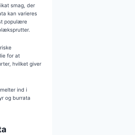
elikat smag, der
ta kan varieres
st populære
blæksprutter.
riske
ie for at
er, hvilket giver
melter ind i
yr og burrata
ta