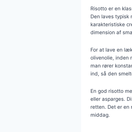
Risotto er en kla
Den laves typisk 
karakteristiske cr
dimension af sma
For at lave en læ
olivenolie, inden
man rører konstan
ind, så den smelt
En god risotto m
eller asparges. Di
retten. Det er en
middag.