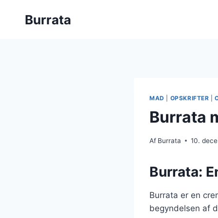
Fortsæt
Burrata
til
indhold
MAD
|
OPSKRIFTER
|
Burrata 
Af
Burrata
10. dec
Burrata: E
Burrata er en crem
begyndelsen af d