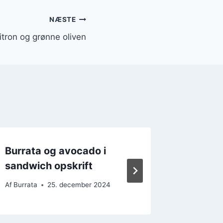
NÆSTE
itron og grønne oliven
Burrata og avocado i
Italien
sandwich opskrift
med gr
Af
Burrata
25. december 2024
Af
Burrata