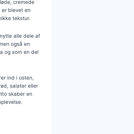
 bløde, cremede
 er blevet en
ikke tekstur.
ytte alle dele af
, men også en
ta og som en del
r ind i osten,
ød, salater eller
otto skaber en
oplevelse.