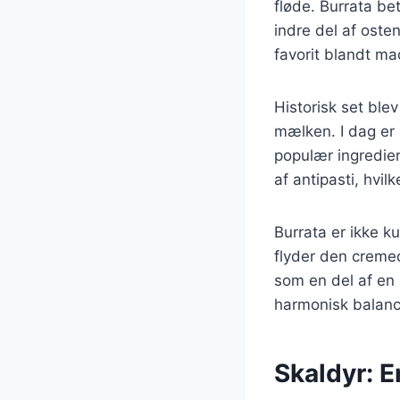
fløde. Burrata be
indre del af oste
favorit blandt ma
Historisk set ble
mælken. I dag er b
populær ingredien
af antipasti, hvil
Burrata er ikke k
flyder den cremede
som en del af en
harmonisk balanc
Skaldyr: E