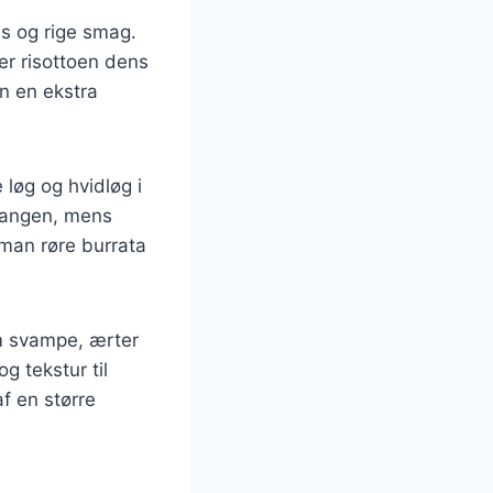
ns og rige smag.
er risottoen dens
an en ekstra
 løg og hvidløg i
 gangen, mens
 man røre burrata
om svampe, ærter
g tekstur til
f en større