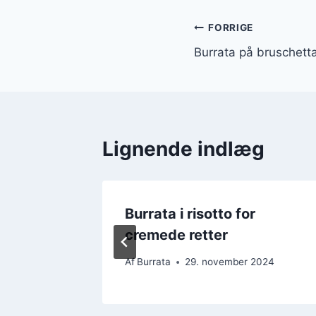
Indlægsnavi
FORRIGE
Burrata på bruschett
Lignende indlæg
ift med
Burrata i risotto for
cremede retter
2024
Af
Burrata
29. november 2024