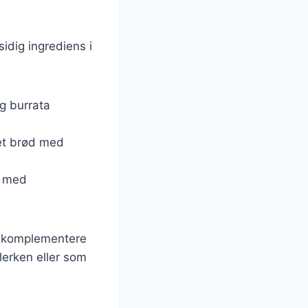
sidig ingrediens i
og burrata
tet brød med
s med
t komplementere
lerken eller som