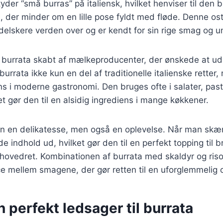
tyder “små burras” på italiensk, hvilket henviser til den
n, der minder om en lille pose fyldt med fløde. Denne ost
delskere verden over og er kendt for sin rige smag og un
v burrata skabt af mælkeproducenter, der ønskede at udn
urrata ikke kun en del af traditionelle italienske retter
s i moderne gastronomi. Den bruges ofte i salater, pas
ket gør den til en alsidig ingrediens i mange køkkener.
un en delikatesse, men også en oplevelse. Når man skære
 indhold ud, hvilket gør den til en perfekt topping til br
 hovedret. Kombinationen af burrata med skaldyr og ris
e mellem smagene, der gør retten til en uforglemmelig 
n perfekt ledsager til burrata