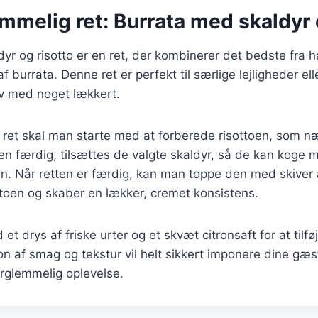
mmelig ret: Burrata med skaldyr 
yr og risotto er en ret, der kombinerer det bedste fra
f burrata. Denne ret er perfekt til særlige lejligheder el
lv med noget lækkert.
 ret skal man starte med at forberede risottoen, som næ
en færdig, tilsættes de valgte skaldyr, så de kan koge 
. Når retten er færdig, kan man toppe den med skiver 
ottoen og skaber en lækker, cremet konsistens.
et drys af friske urter og et skvæt citronsaft for at tilfø
 af smag og tekstur vil helt sikkert imponere dine gæs
forglemmelig oplevelse.