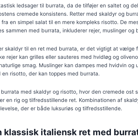
astisk ledsager til burrata, da de tilføjer en saltet og d
stens cremede konsistens. Retter med skaldyr og burra
ra en simpel salat til en mere kompleks risotto. De me
es sammen med burrata, inkluderer rejer, muslinger og 
 skaldyr til en ret med burrata, er det vigtigt at vælge f
ke rejer kan grilles eller sauteres med hvidløg og olivenol
aturlige smag. Muslinger kan dampes med hvidvin og urt
l en risotto, der kan toppes med burrata.
 burrata med skaldyr og risotto, hvor den cremede ost s
er en rig og tilfredsstillende ret. Kombinationen af skald
evelse, der er både luksuriøs og tilfredsstillende.
n klassisk italiensk ret med burra