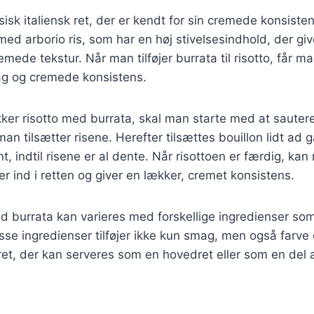
ssisk italiensk ret, der er kendt for sin cremede konsiste
med arborio ris, som har en høj stivelsesindhold, der giv
emede tekstur. Når man tilføjer burrata til risotto, får m
g og cremede konsistens.
kker risotto med burrata, skal man starte med at sautere
 man tilsætter risene. Herefter tilsættes bouillon lidt ad
t, indtil risene er al dente. Når risottoen er færdig, kan
er ind i retten og giver en lækker, cremet konsistens.
ed burrata kan varieres med forskellige ingredienser s
sse ingredienser tilføjer ikke kun smag, men også farve o
 ret, der kan serveres som en hovedret eller som en del a