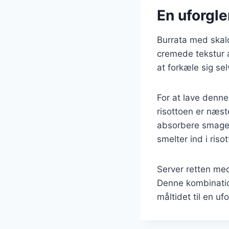
En uforgle
Burrata med skald
cremede tekstur a
at forkæle sig se
For at lave denne
risottoen er næst
absorbere smagen
smelter ind i ris
Server retten med 
Denne kombination
måltidet til en u