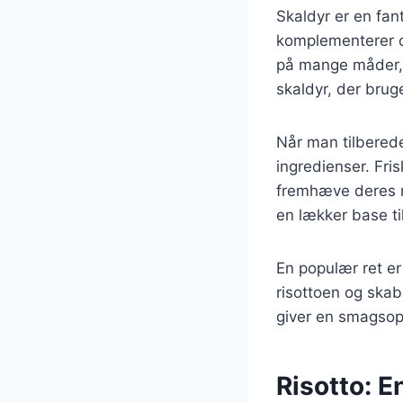
Skaldyr er en fant
komplementerer o
på mange måder, f
skaldyr, der brug
Når man tilbereder
ingredienser. Fris
fremhæve deres n
en lækker base ti
En populær ret er
risottoen og skab
giver en smagsopl
Risotto: E