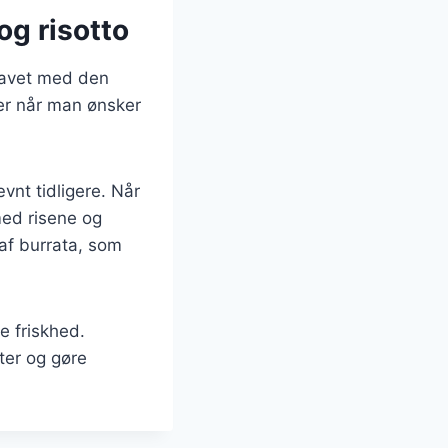
og risotto
 havet med den
ler når man ønsker
vnt tidligere. Når
med risene og
af burrata, som
je friskhed.
ter og gøre