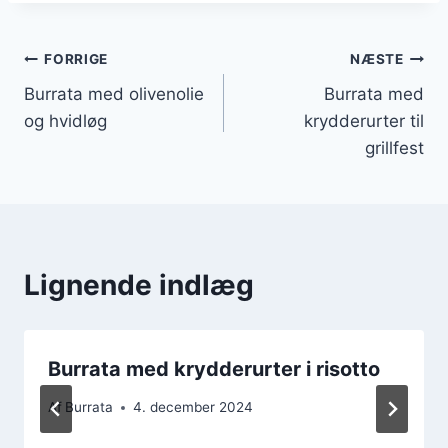
Indlægsnavigation
FORRIGE
NÆSTE
Burrata med olivenolie
Burrata med
og hvidløg
krydderurter til
grillfest
Lignende indlæg
Burrata med krydderurter i risotto
Af
Burrata
4. december 2024