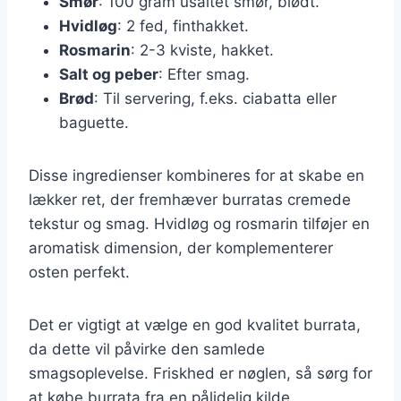
Smør
: 100 gram usaltet smør, blødt.
Hvidløg
: 2 fed, finthakket.
Rosmarin
: 2-3 kviste, hakket.
Salt og peber
: Efter smag.
Brød
: Til servering, f.eks. ciabatta eller
baguette.
Disse ingredienser kombineres for at skabe en
lækker ret, der fremhæver burratas cremede
tekstur og smag. Hvidløg og rosmarin tilføjer en
aromatisk dimension, der komplementerer
osten perfekt.
Det er vigtigt at vælge en god kvalitet burrata,
da dette vil påvirke den samlede
smagsoplevelse. Friskhed er nøglen, så sørg for
at købe burrata fra en pålidelig kilde.