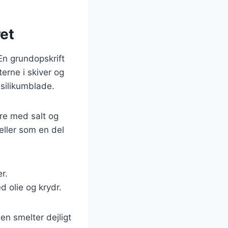
ret
En grundopskrift
rne i skiver og
asilikumblade.
dre med salt og
eller som en del
r.
 olie og krydr.
en smelter dejligt