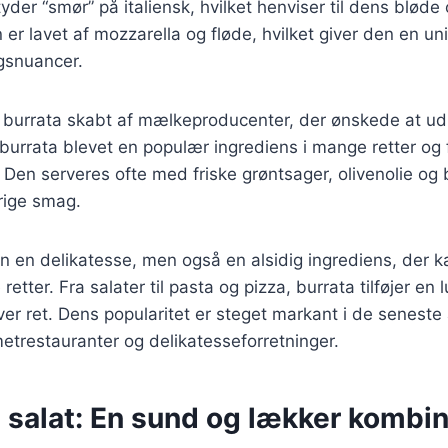
tyder “smør” på italiensk, hvilket henviser til dens blød
 er lavet af mozzarella og fløde, hvilket giver den en un
gsnuancer.
v burrata skabt af mælkeproducenter, der ønskede at udn
burrata blevet en populær ingrediens i mange retter og
 Den serveres ofte med friske grøntsager, olivenolie og b
rige smag.
un en delikatesse, men også en alsidig ingrediens, der k
retter. Fra salater til pasta og pizza, burrata tilføjer en 
ver ret. Dens popularitet er steget markant i de seneste 
trestauranter og delikatesseforretninger.
 salat: En sund og lækker kombin