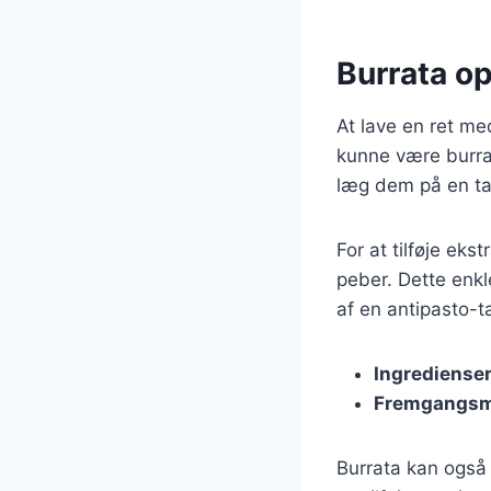
Burrata op
At lave en ret me
kunne være burra
læg dem på en tal
For at tilføje eks
peber. Dette enk
af en antipasto-ta
Ingrediense
Fremgangs
Burrata kan også 