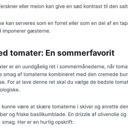
Ferskner eller melon kan give en sød kontrast til den sal
e kan serveres som en forret eller som en del af en tap
tid imponerer gæsterne.
ed tomater: En sommerfavorit
ter er en uundgåelig ret i sommermånederne, når toma
ke smag af tomaterne kombineret med den cremede bur
e. For at lave denne ret skal du vælge de bedste tomat
ologiske.
ft kunne være at skære tomaterne i skiver og anrette d
ber og friske basilikumblade. En drizzle af olivenolie o
a smag. Her er en hurtig opskrift: