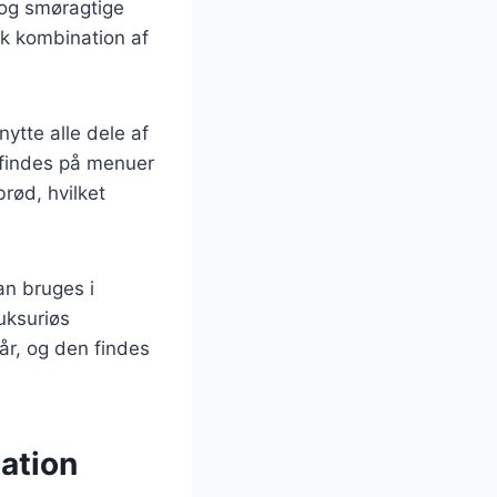
e og smøragtige
ik kombination af
ytte alle dele af
 findes på menuer
rød, hvilket
an bruges i
luksuriøs
år, og den findes
ation