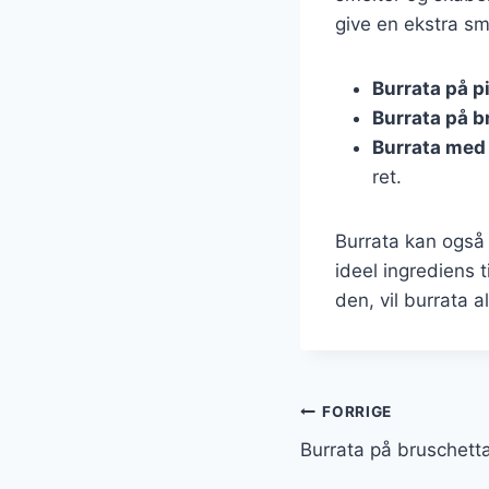
give en ekstra sm
Burrata på p
Burrata på b
Burrata med
ret.
Burrata kan også 
ideel ingrediens 
den, vil burrata a
Indlægsnavi
FORRIGE
Burrata på bruschett