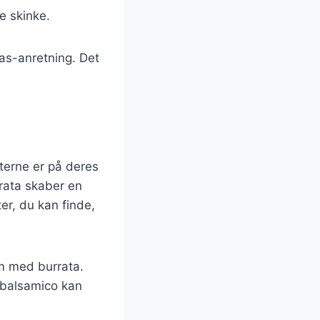
te skinke.
as-anretning. Det
terne er på deres
rata skaber en
er, du kan finde,
em med burrata.
g balsamico kan