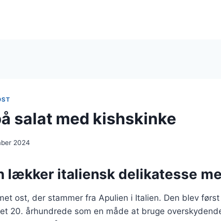
OST
på salat med kishskinke
mber 2024
n lækker italiensk delikatesse me
et ost, der stammer fra Apulien i Italien. Den blev først 
et 20. århundrede som en måde at bruge overskydende