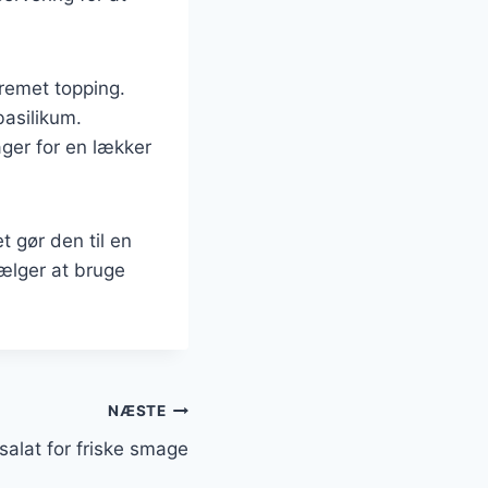
 cremet topping.
basilikum.
ager for en lækker
 gør den til en
vælger at bruge
NÆSTE
salat for friske smage