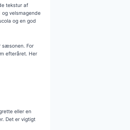
e tekstur af
nd og velsmagende
rucola og en god
er sæsonen. For
m efteråret. Her
rette eller en
 Det er vigtigt