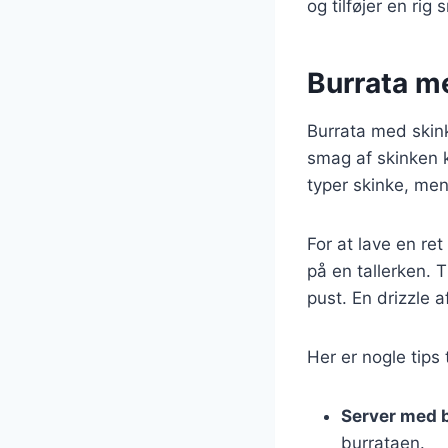
og tilføjer en rig 
Burrata m
Burrata med skink
smag af skinken 
typer skinke, men
For at lave en re
på en tallerken. T
pust. En drizzle a
Her er nogle tips 
Server med 
burrataen.