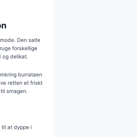
on
f mode. Den salte
uge forskellige
 og delikat.
 omkring burrataen
ve retten et friskt
 til smagen.
til at dyppe i