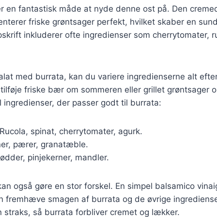
er en fantastisk måde at nyde denne ost på. Den cremed
nterer friske grøntsager perfekt, hvilket skaber en su
opskrift inkluderer ofte ingredienser som cherrytomater, 
alat med burrata, kan du variere ingredienserne alt eft
ilføje friske bær om sommeren eller grillet grøntsager o
il ingredienser, der passer godt til burrata:
 Rucola, spinat, cherrytomater, agurk.
ner, pærer, granatæble.
nødder, pinjekerner, mandler.
an også gøre en stor forskel. En simpel balsamico vinaig
n fremhæve smagen af burrata og de øvrige ingredienser.
n straks, så burrata forbliver cremet og lækker.