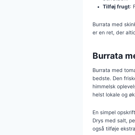
Tilføj frugt
: 
Burrata med skink
er en ret, der al
Burrata m
Burrata med toma
bedste. Den fris
himmelsk oplevels
helst lokale og øk
En simpel opskri
Drys med salt, pe
også tilføje ekstr