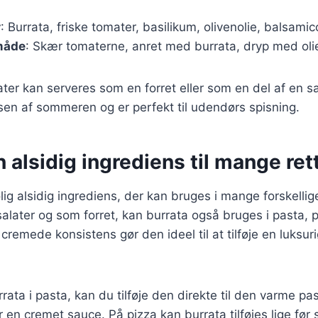
r
: Burrata, friske tomater, basilikum, olivenolie, balsamic
måde
: Skær tomaterne, anret med burrata, dryp med oli
er kan serveres som en forret eller som en del af en sal
en af sommeren og er perfekt til udendørs spisning.
n alsidig ingrediens til mange ret
lig alsidig ingrediens, der kan bruges i mange forskellig
salater og som forret, kan burrata også bruges i pasta,
cremede konsistens gør den ideel til at tilføje en luksuri
rata i pasta, kan du tilføje den direkte til den varme pa
en cremet sauce. På pizza kan burrata tilføjes lige før s