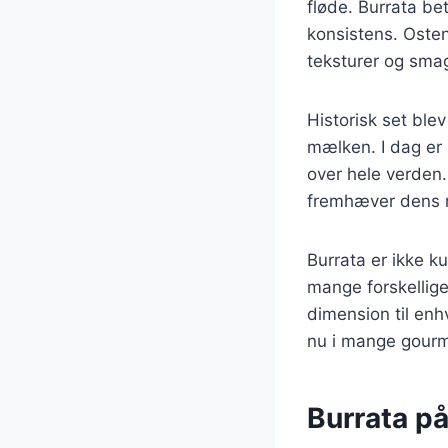
fløde. Burrata be
konsistens. Osten
teksturer og sma
Historisk set ble
mælken. I dag er 
over hele verden.
fremhæver dens 
Burrata er ikke k
mange forskellige 
dimension til enh
nu i mange gourme
Burrata på