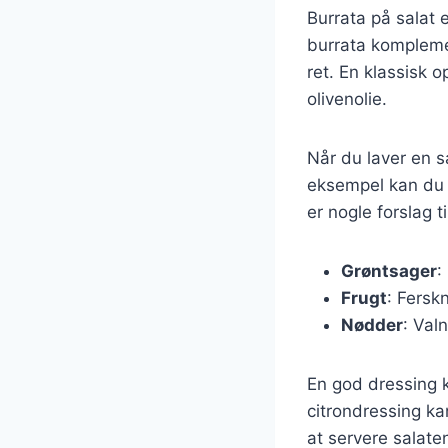
Burrata på salat 
burrata kompleme
ret. En klassisk 
olivenolie.
Når du laver en s
eksempel kan du t
er nogle forslag t
Grøntsager
:
Frugt
: Fersk
Nødder
: Val
En god dressing k
citrondressing ka
at servere salate