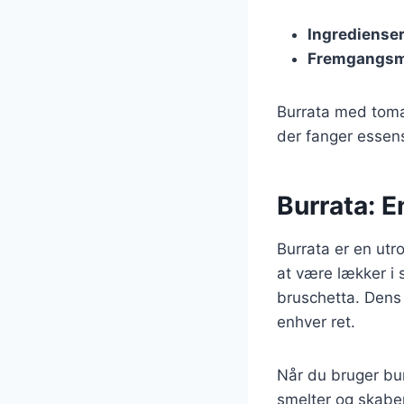
Ingrediense
Fremgangs
Burrata med tomat
der fanger essens
Burrata: E
Burrata er en utro
at være lækker i 
bruschetta. Dens 
enhver ret.
Når du bruger bur
smelter og skaber 