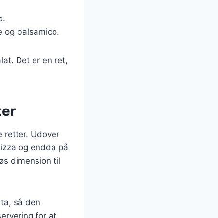
o.
e og balsamico.
at. Det er en ret,
ter
e retter. Udover
 pizza og endda på
øs dimension til
sta, så den
ervering for at