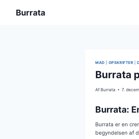
Fortsæt
Burrata
til
indhold
MAD
|
OPSKRIFTER
|
Burrata 
Af
Burrata
7. dece
Burrata: E
Burrata er en crem
begyndelsen af d