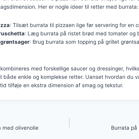
agsdimension. Her er nogle ideer til retter med burrata:
izza
: Tilsæt burrata til pizzaen lige før servering for en
ruschetta
: Læg burrata på ristet brød med tomater og 
 grøntsager
: Brug burrata som topping på grillet grønts
kombineres med forskellige saucer og dressinger, hvilket
til både enkle og komplekse retter. Uanset hvordan du 
ltid tilføje en ekstra dimension af smag og tekstur.
gation
a med olivenolie
Burrata på 