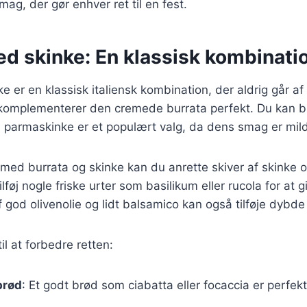
smag, der gør enhver ret til en fest.
ed skinke: En klassisk kombinati
e er en klassisk italiensk kombination, der aldrig går a
komplementerer den cremede burrata perfekt. Du kan br
 parmaskinke er et populært valg, da dens smag er mild
t med burrata og skinke kan du anrette skiver af skinke
ilføj nogle friske urter som basilikum eller rucola for at gi
f god olivenolie og lidt balsamico kan også tilføje dybde
til at forbedre retten:
brød
: Et godt brød som ciabatta eller focaccia er perfekt 