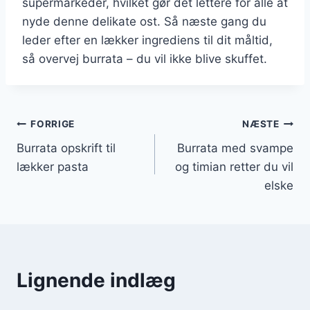
supermarkeder, hvilket gør det lettere for alle at
nyde denne delikate ost. Så næste gang du
leder efter en lækker ingrediens til dit måltid,
så overvej burrata – du vil ikke blive skuffet.
Indlægsnavigation
FORRIGE
NÆSTE
Burrata opskrift til
Burrata med svampe
lækker pasta
og timian retter du vil
elske
Lignende indlæg