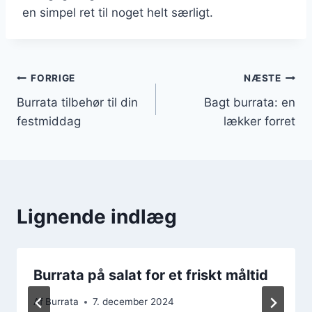
en simpel ret til noget helt særligt.
Indlægsnavigation
FORRIGE
NÆSTE
Burrata tilbehør til din
Bagt burrata: en
festmiddag
lækker forret
Lignende indlæg
Burrata på salat for et friskt måltid
Af
Burrata
7. december 2024