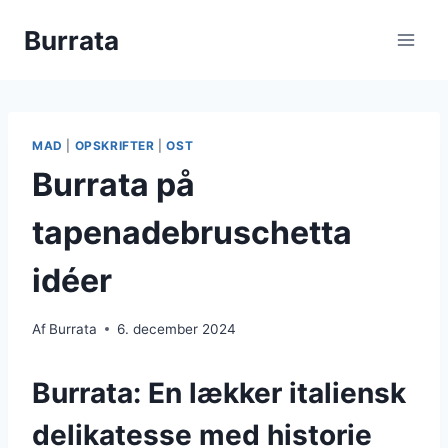
Fortsæt
Burrata
til
indhold
MAD
|
OPSKRIFTER
|
OST
Burrata på
tapenadebruschetta
idéer
Af
Burrata
6. december 2024
Burrata: En lækker italiensk
delikatesse med historie