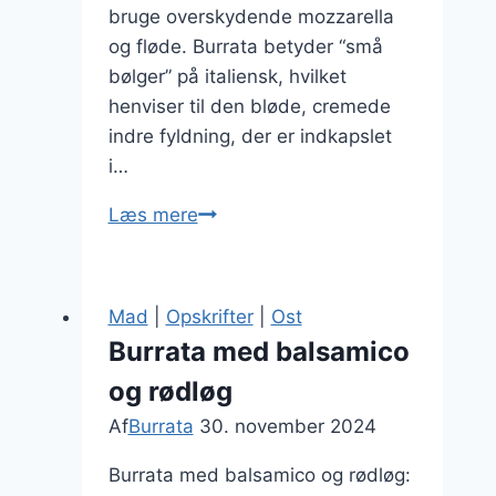
bruge overskydende mozzarella
og fløde. Burrata betyder “små
bølger” på italiensk, hvilket
henviser til den bløde, cremede
indre fyldning, der er indkapslet
i…
Burrata
Læs mere
med
citron
og
Mad
|
Opskrifter
|
Ost
frisk
Burrata med balsamico
rucola
og rødløg
Af
Burrata
30. november 2024
Burrata med balsamico og rødløg: