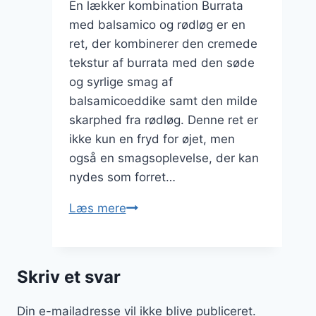
En lækker kombination Burrata
med balsamico og rødløg er en
ret, der kombinerer den cremede
tekstur af burrata med den søde
og syrlige smag af
balsamicoeddike samt den milde
skarphed fra rødløg. Denne ret er
ikke kun en fryd for øjet, men
også en smagsoplevelse, der kan
nydes som forret…
Burrata
Læs mere
med
balsamico
og
Skriv et svar
rødløg
Din e-mailadresse vil ikke blive publiceret.