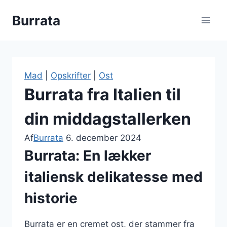
Fortsæt
Burrata
til
indhold
Mad
|
Opskrifter
|
Ost
Burrata fra Italien til
din middagstallerken
Af
Burrata
6. december 2024
Burrata: En lækker
italiensk delikatesse med
historie
Burrata er en cremet ost, der stammer fra