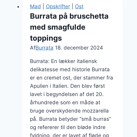
med
Mad
|
Opskrifter
|
Ost
burrata
Burrata på bruschetta
og
med smagfulde
honning
toppings
Af
Burrata
18. december 2024
Burrata: En lækker italiensk
delikatesse med historie Burrata
er en cremet ost, der stammer fra
Apulien i Italien. Den blev først
lavet i begyndelsen af det 20.
århundrede som en måde at
bruge overskydende mozzarella
på. Burrata betyder “små burras”
og refererer til den bløde indre
fyldning, der er lavet af fløde og