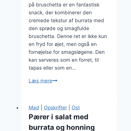
på bruschetta er en fantastisk
snack, der kombinerer den
cremede tekstur af burrata med
den sprøde og smagfulde
bruschetta. Denne ret er ikke kun
en fryd for øjet, men også en
fornøjelse for smagsløgene. Den
kan serveres som en forret, til
tapas eller som en…
Burrata
Læs mere
på
bruschetta
som
Mad
|
Opskrifter
|
Ost
snacks
Pærer i salat med
burrata og honning