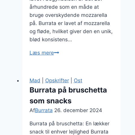
århundrede som en måde at
bruge overskydende mozzarella
på. Burrata er lavet af mozzarella
og fløde, hvilket giver den en unik,
blød konsistens…
Burrata
Læs mere
med
frugt
og
Mad
|
Opskrifter
|
Ost
valnødder
Burrata på bruschetta
som snacks
Af
Burrata
26. december 2024
Burrata på bruschetta: En lækker
snack til enhver lejlighed Burrata