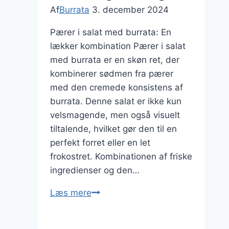
Af
Burrata
3. december 2024
Pærer i salat med burrata: En
lækker kombination Pærer i salat
med burrata er en skøn ret, der
kombinerer sødmen fra pærer
med den cremede konsistens af
burrata. Denne salat er ikke kun
velsmagende, men også visuelt
tiltalende, hvilket gør den til en
perfekt forret eller en let
frokostret. Kombinationen af friske
ingredienser og den…
Pærer
Læs mere
i
salat