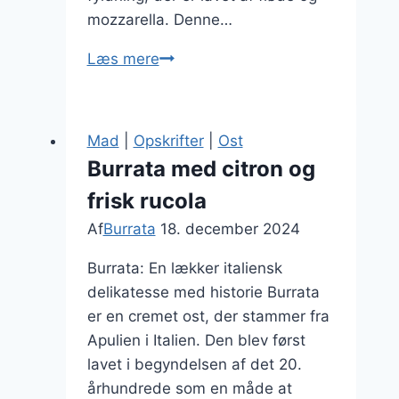
mozzarella. Denne…
Burrata
Læs mere
på
bruschetta
med
Mad
|
Opskrifter
|
Ost
smagfulde
Burrata med citron og
toppings
frisk rucola
Af
Burrata
18. december 2024
Burrata: En lækker italiensk
delikatesse med historie Burrata
er en cremet ost, der stammer fra
Apulien i Italien. Den blev først
lavet i begyndelsen af det 20.
århundrede som en måde at