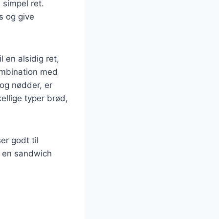
 simpel ret.
s og give
en alsidig ret,
ombination med
og nødder, er
llige typer brød,
er godt til
e en sandwich