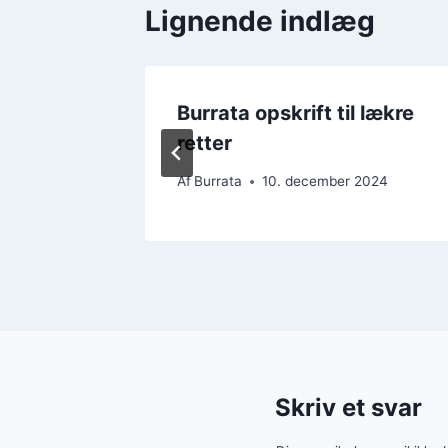
Lignende indlæg
 en
Burrata opskrift til lækre
retter
2024
Af
Burrata
10. december 2024
Skriv et svar