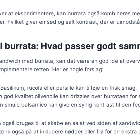
ker at eksperimentere, kan burrata også kombineres med
ner, hvilket giver en sød og salt kontrast, der er uimodstå
til burrata: Hvad passer godt sa
andwich med burrata, kan det være en god idé at overve
komplementere retten. Her er nogle forslag:
 Basilikum, rucola eller persille kan tilføje en frisk smag.
En god kvalitet olivenolie kan drizzles over burrataen for
En smule balsamico kan give en syrlig kontrast til den fe
n også bruges til at skabe en salat ved siden af sandwich
ænk også på at inkludere nødder eller frø for en ekstra 