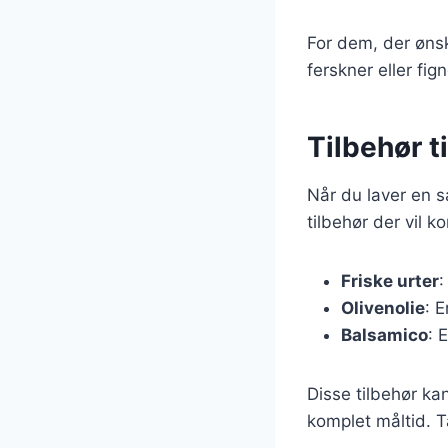
For dem, der øns
ferskner eller fig
Tilbehør 
Når du laver en s
tilbehør der vil 
Friske urter
:
Olivenolie
: 
Balsamico
: 
Disse tilbehør ka
komplet måltid. T