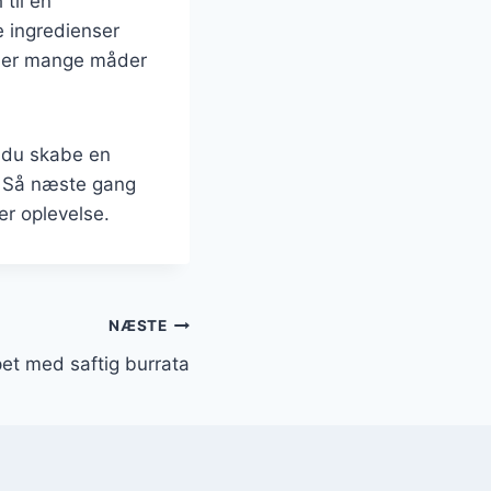
til en
 ingredienser
 der mange måder
n du skabe en
. Så næste gang
ker oplevelse.
NÆSTE
et med saftig burrata