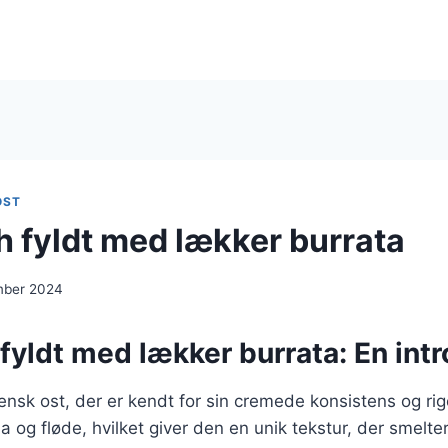
OST
 fyldt med lækker burrata
mber 2024
yldt med lækker burrata: En int
liensk ost, der er kendt for sin cremede konsistens og r
a og fløde, hvilket giver den en unik tekstur, der smelte