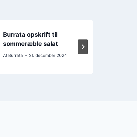
Burrata opskrift til
Burrat
sommeræble salat
forene
Af
Burrata
21. december 2024
Af
Burrata