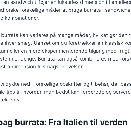
i en sandwich tilføjer en luksuriøs dimension til en ellers
 udforske forskellige måder at bruge burrata i sandwiche
kre kombinationer.
rrata kan varieres på mange måder, hvilket gør den til 
s enhver smag. Uanset om du foretrækker en klassisk k
kum eller en mere eksperimenterende tilgang med frugt 
ten uendelige. Burrata kan også kombineres med forske
ekstra dimension til smagsoplevelsen.
l vi dykke ned i forskellige opskrifter og tilbehør, der pass
le tips til, hvordan man bedst kan forberede og server
lækre ost.
bag burrata: Fra Italien til verden