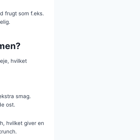
 frugt som f.eks.
elig.
mmen?
je, hvilket
 ekstra smag.
de ost.
, hvilket giver en
crunch.