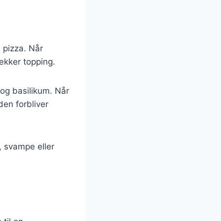
 pizza. Når
ækker topping.
og basilikum. Når
den forbliver
 svampe eller