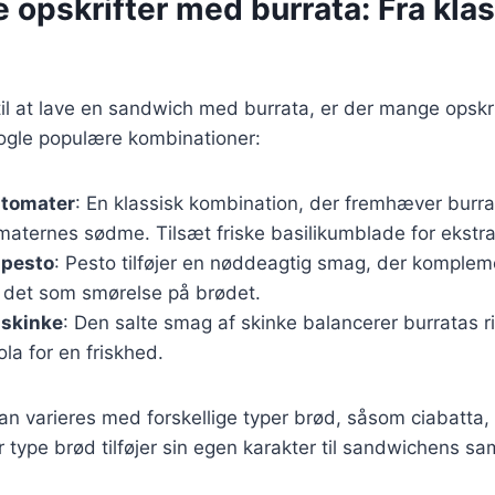
e opskrifter med burrata: Fra klass
l at lave en sandwich med burrata, er der mange opskri
nogle populære kombinationer:
 tomater
: En klassisk kombination, der fremhæver burr
omaternes sødme. Tilsæt friske basilikumblade for ekstr
 pesto
: Pesto tilføjer en nøddeagtig smag, der komplem
g det som smørelse på brødet.
 skinke
: Den salte smag af skinke balancerer burratas r
cola for en friskhed.
kan varieres med forskellige typer brød, såsom ciabatta, 
 type brød tilføjer sin egen karakter til sandwichens s