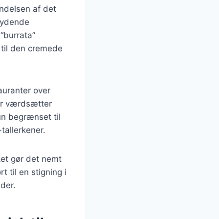
yndelsen af det
skydende
“burrata”
 til den cremede
auranter over
er værdsætter
un begrænset til
tallerkener.
ket gør det nemt
 til en stigning i
åder.