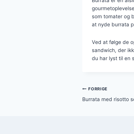
Burrata er en als
gourmetoplevelse
som tomater og b
at nyde burrata p
Ved at følge de o
sandwich, der ik
du har lyst til en
Indlægsnavi
FORRIGE
Burrata med risotto 