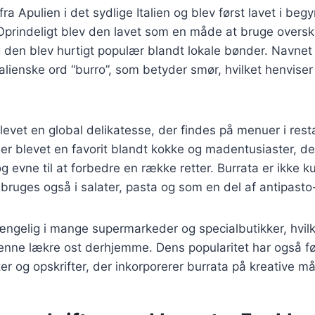
a Apulien i det sydlige Italien og blev først lavet i beg
Oprindeligt blev den lavet som en måde at bruge over
 den blev hurtigt populær blandt lokale bønder. Navnet 
alienske ord “burro”, som betyder smør, hvilket henviser
blevet en global delikatesse, der findes på menuer i rest
er blevet en favorit blandt kokke og madentusiaster, d
g evne til at forbedre en række retter. Burrata er ikke k
ruges også i salater, pasta og som en del af antipasto-
gængelig i mange supermarkeder og specialbutikker, hvil
denne lækre ost derhjemme. Dens popularitet har også ført
ter og opskrifter, der inkorporerer burrata på kreative m