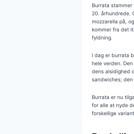
Burrata stammer fr
20. århundrede. 
mozzarella på, og
kommer fra det it
fyldning.
I dag er burrata 
hele verden. Den 
dens alsidighed o
sandwiches; den b
Burrata er nu til
for alle at nyde 
forskellige varian