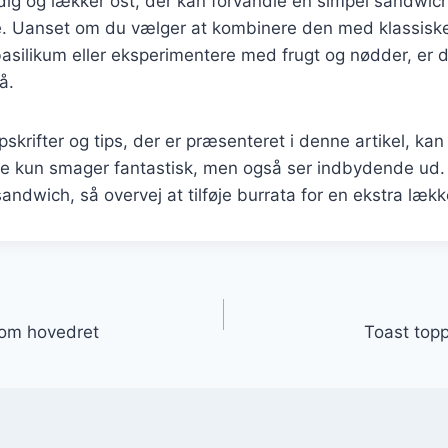
idig og lækker ost, der kan forvandle en simpel sandwich 
. Uanset om du vælger at kombinere den med klassiske
asilikum eller eksperimentere med frugt og nødder, er
å.
pskrifter og tips, der er præsenteret i denne artikel, ka
ke kun smager fantastisk, men også ser indbydende ud
 sandwich, så overvej at tilføje burrata for en ekstra læk
gation
som hovedret
Toast topp