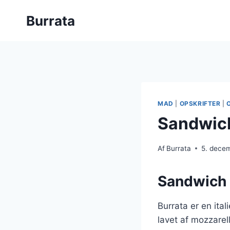
Fortsæt
Burrata
til
indhold
MAD
|
OPSKRIFTER
|
Sandwich
Af
Burrata
5. dece
Sandwich f
Burrata er en ita
lavet af mozzarell