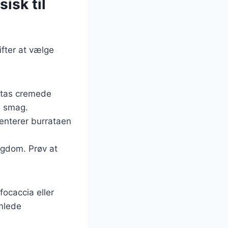
isk til
fter at vælge
atas cremede
a smag.
enterer burrataen
igdom. Prøv at
focaccia eller
amlede