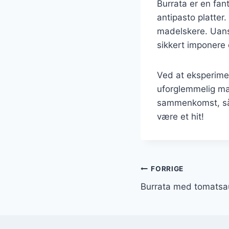
Burrata er en fant
antipasto platter
madelskere. Uanse
sikkert imponere 
Ved at eksperime
uforglemmelig ma
sammenkomst, så o
være et hit!
Indlægsnavi
FORRIGE
Burrata med tomatsa