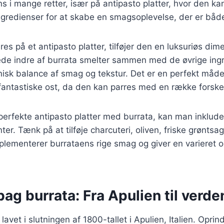
s i mange retter, især på antipasto platter, hvor den k
ngredienser for at skabe en smagsoplevelse, der er både 
es på et antipasto platter, tilføjer den en luksuriøs dime
de indre af burrata smelter sammen med de øvrige ingre
isk balance af smag og tekstur. Det er en perfekt måde
fantastiske ost, da den kan parres med en række forskel
perfekte antipasto platter med burrata, kan man inklud
ter. Tænk på at tilføje charcuteri, oliven, friske grøntsa
plementerer burrataens rige smag og giver en varieret
bag burrata: Fra Apulien til verde
 lavet i slutningen af 1800-tallet i Apulien, Italien. Oprin