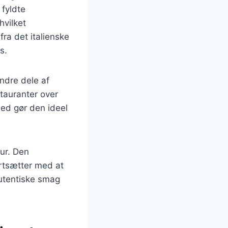
fyldte
hvilket
fra det italienske
s.
andre dele af
stauranter over
hed gør den ideel
tur. Den
rtsætter med at
autentiske smag