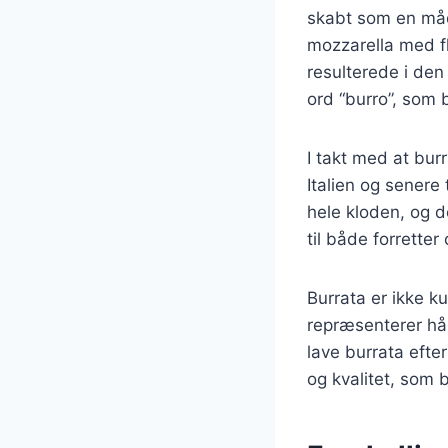
skabt som en måd
mozzarella med fl
resulterede i den
ord “burro”, som 
I takt med at bur
Italien og senere 
hele kloden, og d
til både forretter
Burrata er ikke k
repræsenterer hå
lave burrata efte
og kvalitet, som b