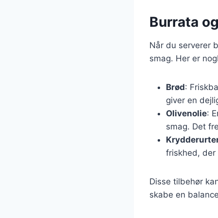
Burrata o
Når du serverer b
smag. Her er nogl
Brød
: Friskb
giver en dejl
Olivenolie
: E
smag. Det fr
Krydderurte
friskhed, de
Disse tilbehør ka
skabe en balance