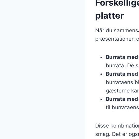
Forskellig
platter
Når du sammensæt
præsentationen o
Burrata med
burrata. De 
Burrata med
burrataens b
gæsterne kan 
Burrata med
til burrataen
Disse kombinatione
smag. Det er også