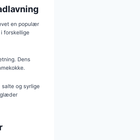
adlavning
blevet en populær
 forskellige
retning. Dens
emmekokke.
salte og syrlige
 glæder
r