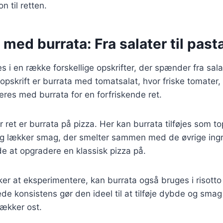
n til retten.
 med burrata: Fra salater til past
 i en række forskellige opskrifter, der spænder fra salat
opskrift er burrata med tomatsalat, hvor friske tomater,
eres med burrata for en forfriskende ret.
ret er burrata på pizza. Her kan burrata tilføjes som top
og lækker smag, der smelter sammen med de øvrige ingr
e at opgradere en klassisk pizza på.
er at eksperimentere, kan burrata også bruges i risotto e
de konsistens gør den ideel til at tilføje dybde og smag t
lækker ost.