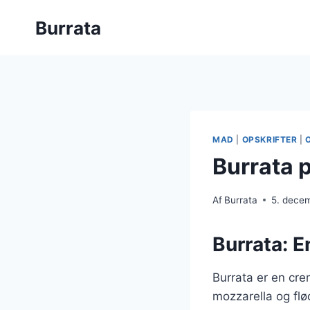
Fortsæt
Burrata
til
indhold
MAD
|
OPSKRIFTER
|
Burrata p
Af
Burrata
5. dece
Burrata: E
Burrata er en cre
mozzarella og flø