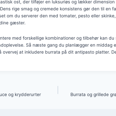
astisk ost, der tilføjer en luksuriøs og lækker dimension 
. Dens rige smag og cremede konsistens gør den til en fa
t om du serverer den med tomater, pesto eller skinke, v
dine gæster.
ntere med forskellige kombinationer og tilbehør kan du
doplevelse. Så næste gang du planlægger en middag el
vervej at inkludere burrata på dit antipasto platter. Det
gation
uce og krydderurter
Burrata og grillede g