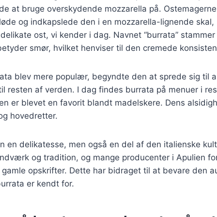
e at bruge overskydende mozzarella på. Ostemagerne 
øde og indkapslede den i en mozzarella-lignende skal, 
 delikate ost, vi kender i dag. Navnet “burrata” stammer 
betyder smør, hvilket henviser til den cremede konsisten
rata blev mere populær, begyndte den at sprede sig til 
til resten af verden. I dag findes burrata på menuer i re
en er blevet en favorit blandt madelskere. Dens alsidig
 og hovedretter.
un en delikatesse, men også en del af den italienske kul
ndværk og tradition, og mange producenter i Apulien fo
r gamle opskrifter. Dette har bidraget til at bevare den 
urrata er kendt for.