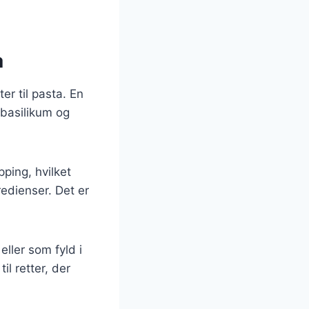
a
er til pasta. En
 basilikum og
ping, hvilket
edienser. Det er
ller som fyld i
il retter, der