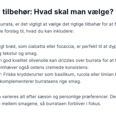
g tilbehør: Hvad skal man vælge?
urrata, er det vigtigt at vælge det rigtige tilbehør for 
e forslag til, hvad du kan inkludere:
agt brød, som ciabatta eller focaccia, er perfekt til at dy
ig tekstur og smag.
n god kvalitet olivenolie kan drizzles over burrata for at t
emhæver også ostens cremede konsistens.
r
: Friske krydderurter som basilikum, rucola eller timian k
r komplementerer burrataens rige smag.
n varieres alt efter sæson og personlige præferencer. Det
 mellem smagene, så burrataen forbliver i fokus.