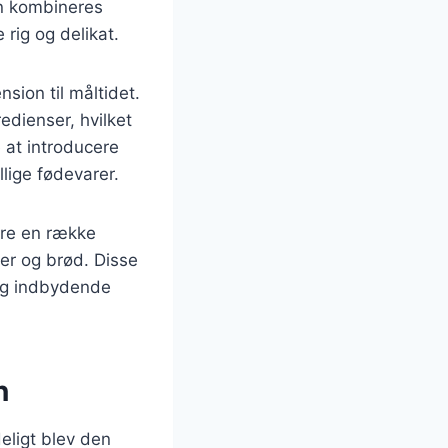
an kombineres
rig og delikat.
nsion til måltidet.
dienser, hvilket
 at introducere
lige fødevarer.
ere en række
ger og brød. Disse
 og indbydende
n
deligt blev den