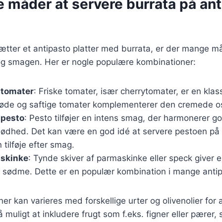
e måder at servere burrata på an
ter et antipasto platter med burrata, er der mange må
g smagen. Her er nogle populære kombinationer:
 tomater
: Friske tomater, især cherrytomater, er en klass
søde og saftige tomater komplementerer den cremede os
 pesto
: Pesto tilføjer en intens smag, der harmonerer 
lødhed. Det kan være en god idé at servere pestoen på 
tilføje efter smag.
 skinke
: Tynde skiver af parmaskinke eller speck giver e
s sødme. Dette er en populær kombination i mange antipa
r kan varieres med forskellige urter og olivenolier for at
 muligt at inkludere frugt som f.eks. figner eller pærer,