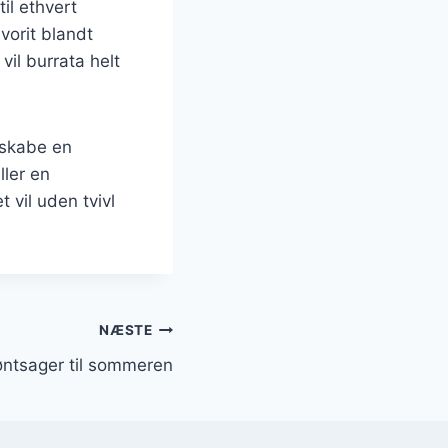
til ethvert
vorit blandt
il burrata helt
 skabe en
ler en
 vil uden tvivl
NÆSTE
røntsager til sommeren