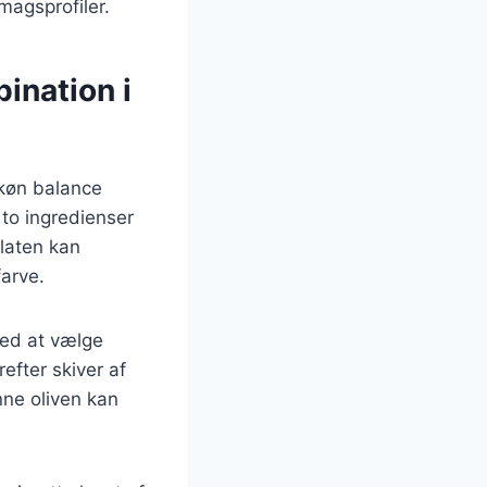
smagsprofiler.
ination i
skøn balance
 to ingredienser
alaten kan
farve.
med at vælge
efter skiver af
nne oliven kan