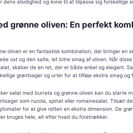
ser dens alsidighed og evne til at tilpasse sig forskellige 
d grønne oliven: En perfekt komb
e oliven er en fantastisk kombination, der bringer en 
e ost og den salte, let bitre smag af oliven. Når disse
alat, skaber de en ret, der er både enkel og elegant. S
ellige grøntsager og urter for at tilføje ekstra smag og 
kker salat med burrata og grønne oliven kan du starte 
ntsager som rucola, spinat eller romainesalat. Tilsæt der
tomater for at give retten en ekstra dimension. De grø
ler bruges hele, alt efter hvad du foretrækker.