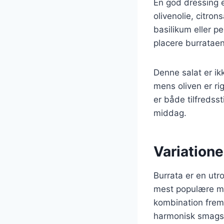
En god dressing e
olivenolie, citron
basilikum eller pe
placere burrataen
Denne salat er ik
mens oliven er ri
er både tilfredsst
middag.
Variatione
Burrata er en utro
mest populære må
kombination frem
harmonisk smagsop