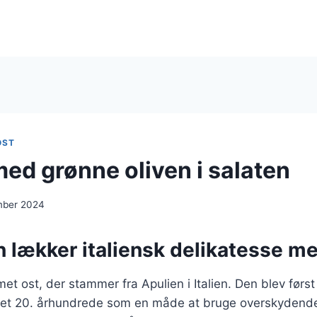
OST
med grønne oliven i salaten
mber 2024
n lækker italiensk delikatesse me
et ost, der stammer fra Apulien i Italien. Den blev først 
det 20. århundrede som en måde at bruge overskydend