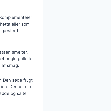
g komplementerer
hetta eller som
 gæster til
ataen smelter,
æt nogle grillede
n af smag.
r. Den søde frugt
ion. Denne ret er
 søde og salte