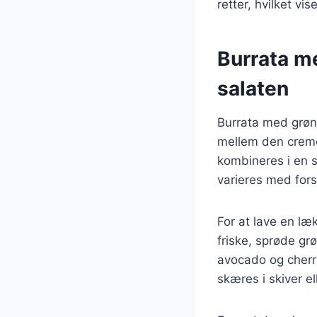
retter, hvilket vi
Burrata me
salaten
Burrata med grønn
mellem den cremed
kombineres i en s
varieres med forsk
For at lave en læ
friske, sprøde grø
avocado og cherry
skæres i skiver el