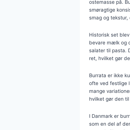
ostemasse på. Bur
smøragtige konsis
smag og tekstur, d
Historisk set ble
bevare mælk og os
salater til pasta.
ret, hvilket gør d
Burrata er ikke k
ofte ved festlige 
mange variationer
hvilket gør den t
I Danmark er bur
som en del af der