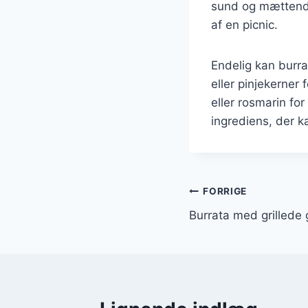
sund og mættende
af en picnic.
Endelig kan burr
eller pinjekerner 
eller rosmarin fo
ingrediens, der k
Indlægsnavi
FORRIGE
Burrata med grillede 