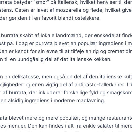
rata betyder “smør” på italiensk, hvilket henviser til d
tens. Osten er lavet af mozzarella og fløde, hvilket giv
er gør den til en favorit blandt ostelskere.
v burrata skabt af lokale landmænd, der ønskede at fin
t på. I dag er burrata blevet en populær ingrediens i ma
 Den er kendt for sin evne til at tilføje en rig og cremet d
en til en uundgåelig del af det italienske køkken.
un en delikatesse, men også en del af den italienske kul
lejligheder og er en vigtig del af antipasto-tallerkener. I
 af burrata, der inkluderer forskellige fyld og smagskom
il en alsidig ingrediens i moderne madlavning.
rata blevet mere og mere populær, og mange restaurante
es menuer. Den kan findes i alt fra enkle salater til me