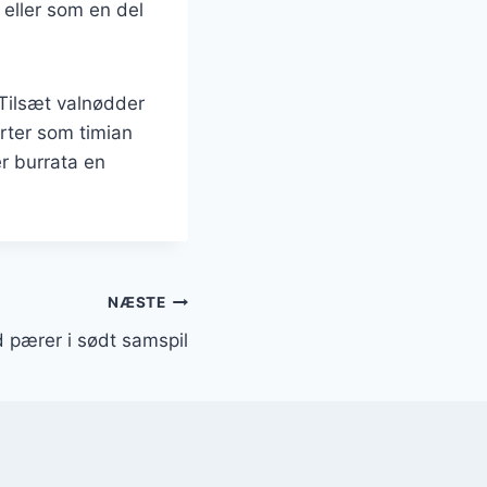
eller som en del
 Tilsæt valnødder
urter som timian
er burrata en
NÆSTE
 pærer i sødt samspil