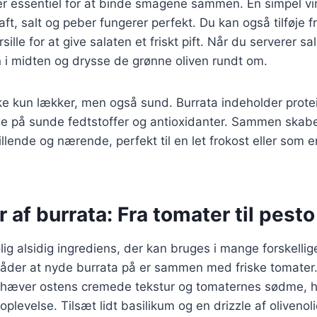
r essentiel for at binde smagene sammen. En simpel vin
saft, salt og peber fungerer perfekt. Du kan også tilføje 
rsille for at give salaten et friskt pift. Når du serverer sa
 i midten og drysse de grønne oliven rundt om.
ke kun lækker, men også sund. Burrata indeholder prote
ge på sunde fedtstoffer og antioxidanter. Sammen skabe
illende og nærende, perfekt til en let frokost eller som e
r af burrata: Fra tomater til pest
lig alsidig ingrediens, der kan bruges i mange forskellige
der at nyde burrata på er sammen med friske tomater.
hæver ostens cremede tekstur og tomaternes sødme, hv
levelse. Tilsæt lidt basilikum og en drizzle af olivenoli