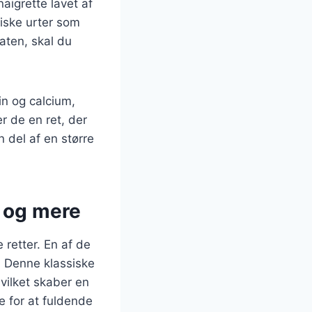
aigrette lavet af
friske urter som
laten, skal du
in og calcium,
r de en ret, der
n del af en større
o og mere
 retter. En af de
 Denne klassiske
ilket skaber en
e for at fuldende