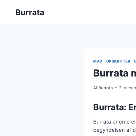
Fortsæt
Burrata
til
indhold
MAD
|
OPSKRIFTER
|
Burrata 
Af
Burrata
2. dece
Burrata: E
Burrata er en crem
begyndelsen af 