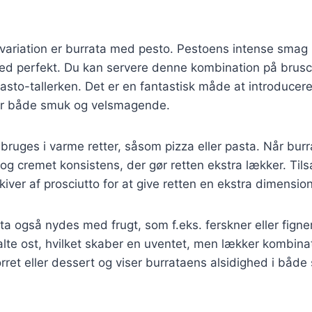
variation er burrata med pesto. Pestoens intense sma
ed perfekt. Du kan servere denne kombination på brusc
pasto-tallerken. Det er en fantastisk måde at introducere
er både smuk og velsmagende.
bruges i varme retter, såsom pizza eller pasta. Når burr
g og cremet konsistens, der gør retten ekstra lækker. Tils
skiver af prosciutto for at give retten en ekstra dimensio
ta også nydes med frugt, som f.eks. ferskner eller figne
lte ost, hvilket skaber en uventet, men lækker kombinat
rret eller dessert og viser burrataens alsidighed i både