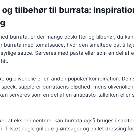
og tilbehør til burrata: Inspiration
ng
ed burrata, er der mange opskrifter og tilbehør, du kan
 er burrata med tomatsauce, hvor den smeltede ost tilfø
 syrlige sauce. Serveres med pasta eller som en del af e
hit.
ke og olivenolie er en anden populær kombination. Den 
 speck, supplerer burrataens blødhed, mens olivenolien ti
an serveres som en del af en antipasto-tallerken eller 
ker at eksperimentere, kan burrata også bruges i salat
r. Tilsæt nogle grillede grøntsager og en let dressing fo