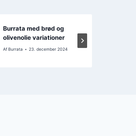
Burrata med brød og
Burrata 
olivenolie variationer
charcut
Af
Burrata
23. december 2024
Af
Burrata