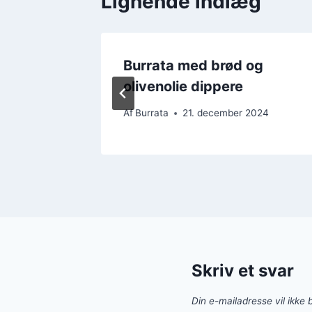
Lignende indlæg
pskrift
Burrata med brød og
olivenolie dippere
024
Af
Burrata
21. december 2024
Skriv et svar
Din e-mailadresse vil ikke b