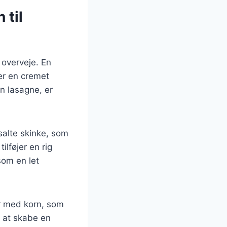
 til
 overveje. En
jer en cremet
n lasagne, er
salte skinke, som
lføjer en rig
som en let
er med korn, som
r at skabe en