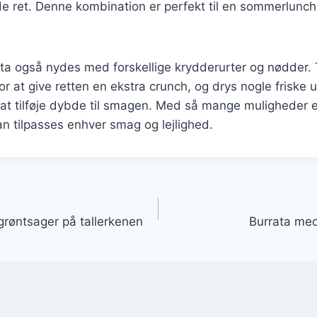
 ret. Denne kombination er perfekt til en sommerlunch 
ata også nydes med forskellige krydderurter og nødder.
for at give retten en ekstra crunch, og drys nogle friske 
r at tilføje dybde til smagen. Med så mange muligheder 
an tilpasses enhver smag og lejlighed.
gation
grøntsager på tallerkenen
Burrata med