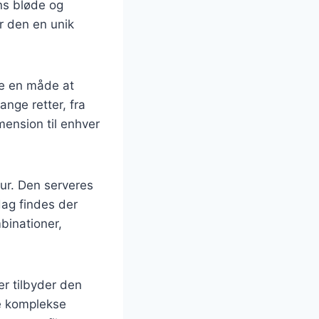
ens bløde og
er den en unik
de en måde at
nge retter, fra
imension til enhver
tur. Den serveres
 dag findes der
binationer,
r tilbyder den
re komplekse