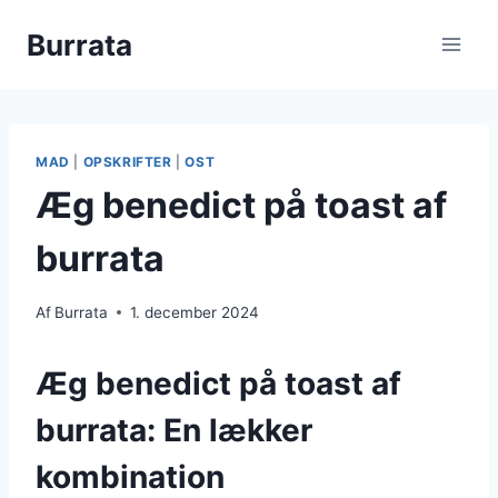
Fortsæt
Burrata
til
indhold
MAD
|
OPSKRIFTER
|
OST
Æg benedict på toast af
burrata
Af
Burrata
1. december 2024
Æg benedict på toast af
burrata: En lækker
kombination