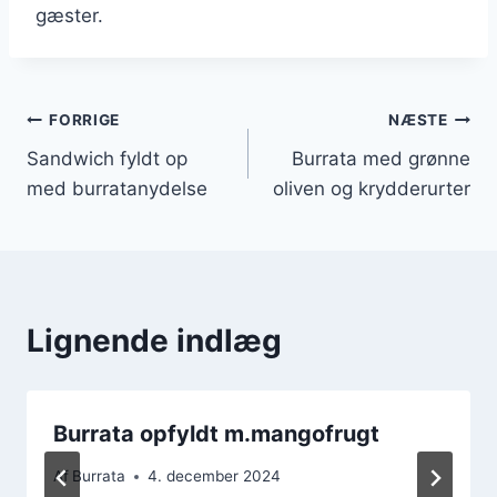
gæster.
Indlægsnavigation
FORRIGE
NÆSTE
Sandwich fyldt op
Burrata med grønne
med burratanydelse
oliven og krydderurter
Lignende indlæg
Burrata opfyldt m.mangofrugt
Af
Burrata
4. december 2024