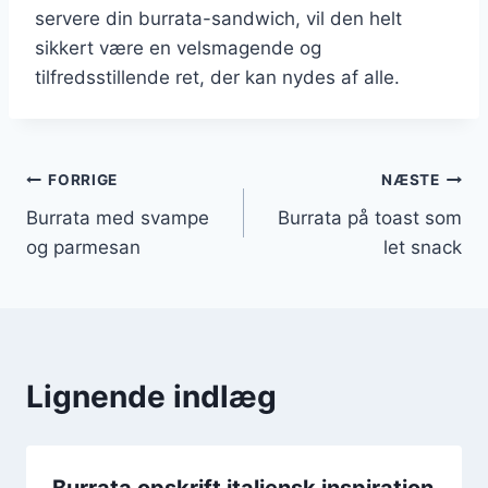
servere din burrata-sandwich, vil den helt
sikkert være en velsmagende og
tilfredsstillende ret, der kan nydes af alle.
Indlægsnavigation
FORRIGE
NÆSTE
Burrata med svampe
Burrata på toast som
og parmesan
let snack
Lignende indlæg
Burrata opskrift italiensk inspiration