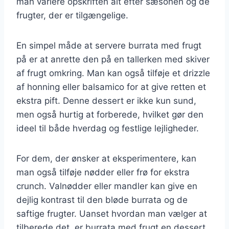
man variere opskriften alt efter sæsonen og de
frugter, der er tilgængelige.
En simpel måde at servere burrata med frugt
på er at anrette den på en tallerken med skiver
af frugt omkring. Man kan også tilføje et drizzle
af honning eller balsamico for at give retten et
ekstra pift. Denne dessert er ikke kun sund,
men også hurtig at forberede, hvilket gør den
ideel til både hverdag og festlige lejligheder.
For dem, der ønsker at eksperimentere, kan
man også tilføje nødder eller frø for ekstra
crunch. Valnødder eller mandler kan give en
dejlig kontrast til den bløde burrata og de
saftige frugter. Uanset hvordan man vælger at
tilberede det, er burrata med frugt en dessert,