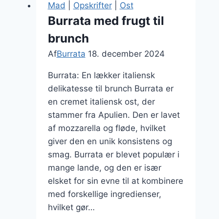
Mad
|
Opskrifter
|
Ost
cherrytomater
Burrata med frugt til
og
brunch
olivenolie
Af
Burrata
18. december 2024
Burrata: En lækker italiensk
delikatesse til brunch Burrata er
en cremet italiensk ost, der
stammer fra Apulien. Den er lavet
af mozzarella og fløde, hvilket
giver den en unik konsistens og
smag. Burrata er blevet populær i
mange lande, og den er især
elsket for sin evne til at kombinere
med forskellige ingredienser,
hvilket gør…