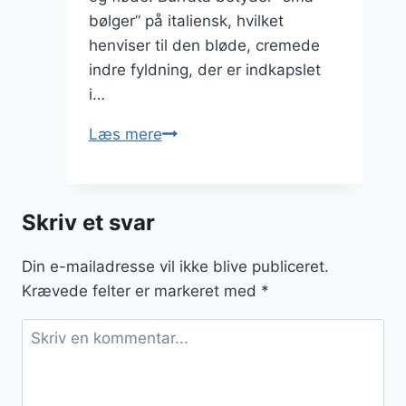
bølger” på italiensk, hvilket
henviser til den bløde, cremede
indre fyldning, der er indkapslet
i…
Burrata
Læs mere
tilbehør
til
frugtretter
Skriv et svar
Din e-mailadresse vil ikke blive publiceret.
Krævede felter er markeret med
*