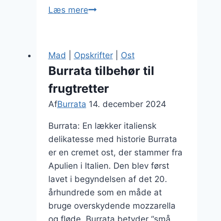
Burrata
Læs mere
med
frugt
til
Mad
|
Opskrifter
|
Ost
brunch
Burrata tilbehør til
frugtretter
Af
Burrata
14. december 2024
Burrata: En lækker italiensk
delikatesse med historie Burrata
er en cremet ost, der stammer fra
Apulien i Italien. Den blev først
lavet i begyndelsen af det 20.
århundrede som en måde at
bruge overskydende mozzarella
og fløde. Burrata betyder “små