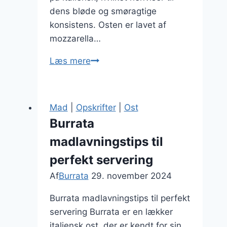
dens bløde og smøragtige
konsistens. Osten er lavet af
mozzarella…
Burrata
Læs mere
med
citron
zeste
Mad
|
Opskrifter
|
Ost
Burrata
madlavningstips til
perfekt servering
Af
Burrata
29. november 2024
Burrata madlavningstips til perfekt
servering Burrata er en lækker
italiensk ost, der er kendt for sin