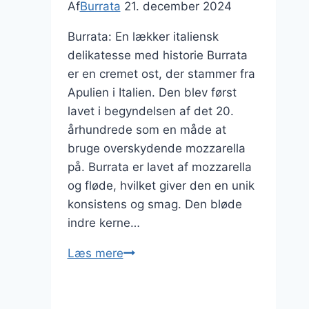
Af
Burrata
21. december 2024
Burrata: En lækker italiensk
delikatesse med historie Burrata
er en cremet ost, der stammer fra
Apulien i Italien. Den blev først
lavet i begyndelsen af det 20.
århundrede som en måde at
bruge overskydende mozzarella
på. Burrata er lavet af mozzarella
og fløde, hvilket giver den en unik
konsistens og smag. Den bløde
indre kerne…
Burrata
Læs mere
på
toast
med