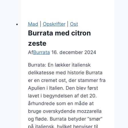
og
grillede
grøntsager
Mad
|
Opskrifter
|
Ost
til
Burrata med citron
sommeren
zeste
Af
Burrata
16. december 2024
Burrata: En lækker italiensk
delikatesse med historie Burrata
er en cremet ost, der stammer fra
Apulien i Italien. Den blev først
lavet i begyndelsen af det 20.
århundrede som en måde at
bruge overskydende mozzarella
og fløde. Burrata betyder “smør”
på italiensk, hvilket henviser til