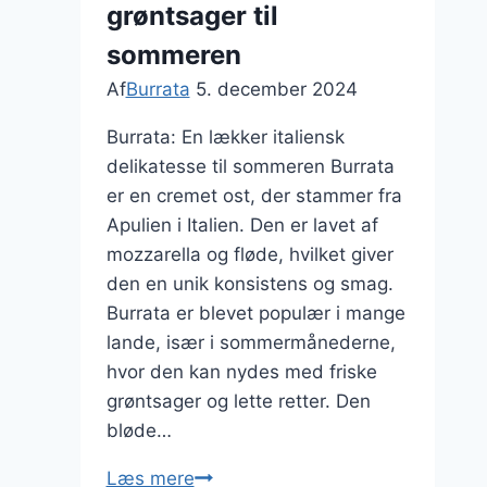
grøntsager til
sommeren
Af
Burrata
5. december 2024
Burrata: En lækker italiensk
delikatesse til sommeren Burrata
er en cremet ost, der stammer fra
Apulien i Italien. Den er lavet af
mozzarella og fløde, hvilket giver
den en unik konsistens og smag.
Burrata er blevet populær i mange
lande, især i sommermånederne,
hvor den kan nydes med friske
grøntsager og lette retter. Den
bløde…
Burrata
Læs mere