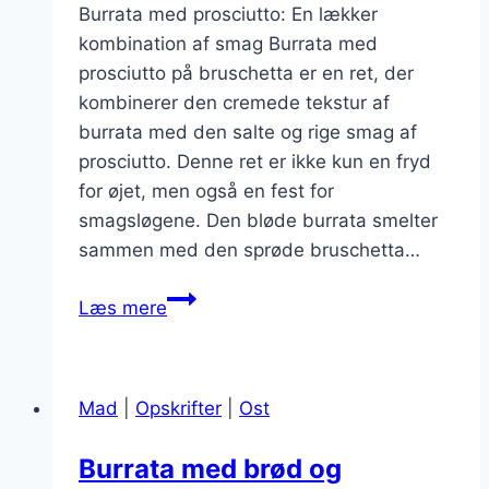
Burrata med prosciutto: En lækker
kombination af smag Burrata med
prosciutto på bruschetta er en ret, der
kombinerer den cremede tekstur af
burrata med den salte og rige smag af
prosciutto. Denne ret er ikke kun en fryd
for øjet, men også en fest for
smagsløgene. Den bløde burrata smelter
sammen med den sprøde bruschetta…
Burrata
Læs mere
med
prosciutto
på
Mad
|
Opskrifter
|
Ost
bruschetta
Burrata med brød og