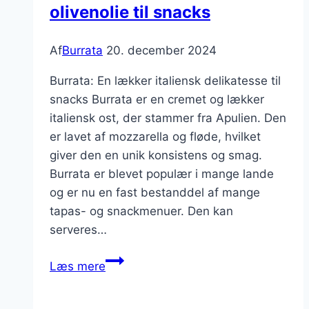
olivenolie til snacks
Af
Burrata
20. december 2024
Burrata: En lækker italiensk delikatesse til
snacks Burrata er en cremet og lækker
italiensk ost, der stammer fra Apulien. Den
er lavet af mozzarella og fløde, hvilket
giver den en unik konsistens og smag.
Burrata er blevet populær i mange lande
og er nu en fast bestanddel af mange
tapas- og snackmenuer. Den kan
serveres…
Burrata
Læs mere
med
brød