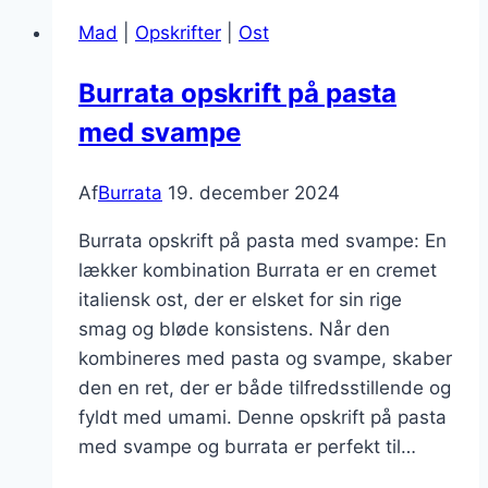
og
Mad
|
Opskrifter
|
Ost
olivenolie
til
Burrata opskrift på pasta
snacks
med svampe
Af
Burrata
19. december 2024
Burrata opskrift på pasta med svampe: En
lækker kombination Burrata er en cremet
italiensk ost, der er elsket for sin rige
smag og bløde konsistens. Når den
kombineres med pasta og svampe, skaber
den en ret, der er både tilfredsstillende og
fyldt med umami. Denne opskrift på pasta
med svampe og burrata er perfekt til…