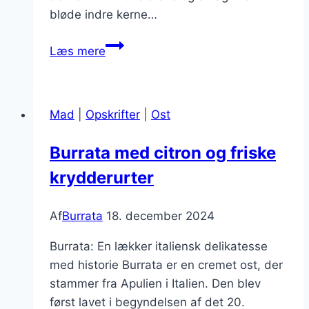
bløde indre kerne…
Burrata
Læs mere
på
pasta
og
Mad
|
Opskrifter
|
Ost
svampe
Burrata med citron og friske
krydderurter
Af
Burrata
18. december 2024
Burrata: En lækker italiensk delikatesse
med historie Burrata er en cremet ost, der
stammer fra Apulien i Italien. Den blev
først lavet i begyndelsen af det 20.