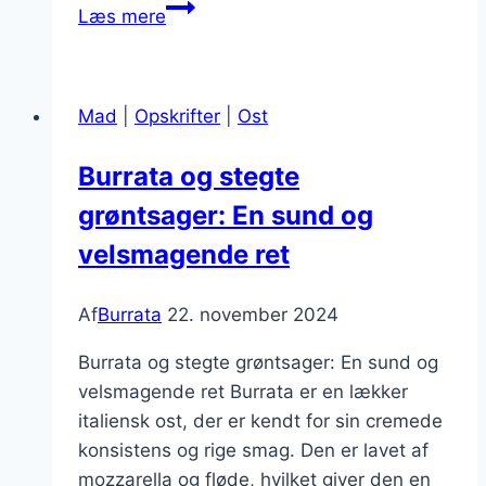
Burrata
Læs mere
opskrift
på
pasta
Mad
|
Opskrifter
|
Ost
med
svampe
Burrata og stegte
grøntsager: En sund og
velsmagende ret
Af
Burrata
22. november 2024
Burrata og stegte grøntsager: En sund og
velsmagende ret Burrata er en lækker
italiensk ost, der er kendt for sin cremede
konsistens og rige smag. Den er lavet af
mozzarella og fløde, hvilket giver den en