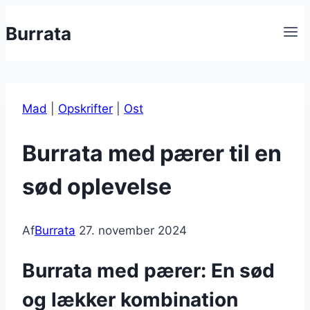
Fortsæt
Burrata
til
indhold
Mad
|
Opskrifter
|
Ost
Burrata med pærer til en
sød oplevelse
Af
Burrata
27. november 2024
Burrata med pærer: En sød
og lækker kombination