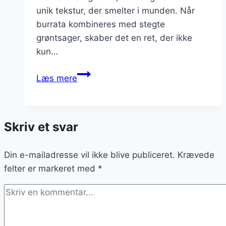
unik tekstur, der smelter i munden. Når
burrata kombineres med stegte
grøntsager, skaber det en ret, der ikke
kun…
Burrata
Læs mere
og
stegte
grøntsager:
Skriv et svar
En
sund
Din e-mailadresse vil ikke blive publiceret.
og
Krævede
felter er markeret med
velsmagende
*
ret