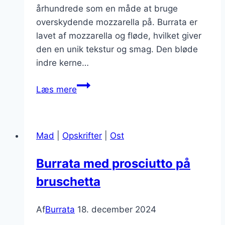
århundrede som en måde at bruge
overskydende mozzarella på. Burrata er
lavet af mozzarella og fløde, hvilket giver
den en unik tekstur og smag. Den bløde
indre kerne…
Burrata
Læs mere
med
citron
og
Mad
|
Opskrifter
|
Ost
friske
krydderurter
Burrata med prosciutto på
bruschetta
Af
Burrata
18. december 2024