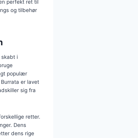
 perfekt ret til
ngs og tilbehør
n
 skabt i
 bruge
igt populær
 Burrata er lavet
skiller sig fra
rskellige retter.
inger. Dens
tter dens rige