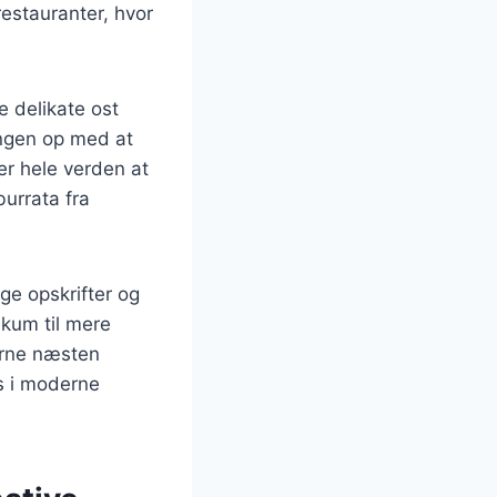
estauranter, hvor
e delikate ost
ingen op med at
ver hele verden at
urrata fra
ge opskrifter og
ikum til mere
erne næsten
ns i moderne