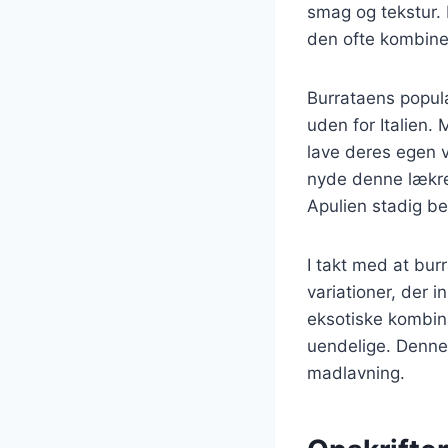
smag og tekstur. 
den ofte kombiner
Burrataens popular
uden for Italien.
lave deres egen ve
nyde denne lækre 
Apulien stadig b
I takt med at bur
variationer, der 
eksotiske kombin
uendelige. Denne 
madlavning.