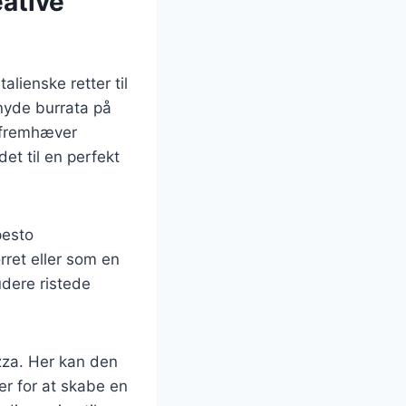
eative
alienske retter til
nyde burrata på
n fremhæver
et til en perfekt
pesto
ret eller som en
udere ristede
izza. Her kan den
r for at skabe en