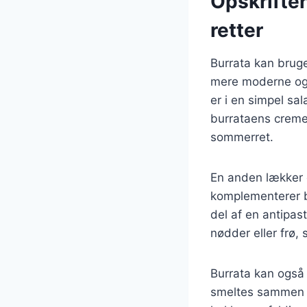
Opskrifter
retter
Burrata kan bruges
mere moderne og 
er i en simpel s
burrataens cremed
sommerret.
En anden lækker o
komplementerer b
del af en antipast
nødder eller frø, 
Burrata kan også 
smeltes sammen m