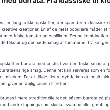
 med burrata: Fra klassiske til kr
 i en lang række opskrifter, der spænder fra klassiske it
kreative kreationer. En af de mest populære måder at 
alat med friske tomater og basilikum. Denne kombinatio
e tekstur og den søde smag af tomaterne, hvilket gør d
pskrift er burrata med pesto, hvor den friske smag af 
urrataens rige smag. Denne ret kan serveres som en for
o-tallerken. For at tilføje ekstra dybde kan du også inkl
som giver en dejlig crunch til retten.
bruges i mere utraditionelle retter, såsom burrata på p
ed andre toppings som skinke, svampe eller grøntsage