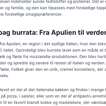
liven indeholder sunde fedtstoffer og proteiner. Det er en
r og familie, og den kan tilpasses med forskellige toppi
e forskellige smagspræferencer.
bag burrata: Fra Apulien til verde
a Apulien, en region i det sydlige Italien, hvor den blev
0-tallet. Oprindeligt blev burrata lavet som en måde at
k og fløde fra mozzarella-produktionen. Den blev hurt
er og spredte sig senere til resten af Italien og verden.
løde, hvilket giver den en unik, cremet konsistens, der ad
ella.
levet en del af det italienske køkken og findes i mange fo
på pizza, i salater, eller som en del af antipasto-anretn
n til en favorit blandt kokke og madelskere, der værdsæ