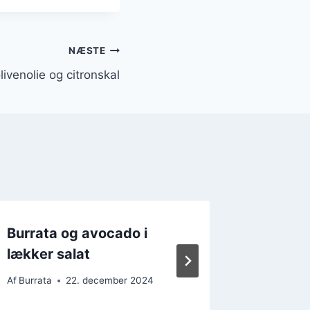
NÆSTE
ivenolie og citronskal
Burrata og avocado i
Burrata
lækker salat
smagful
Af
Burrata
22. december 2024
Af
Burrata