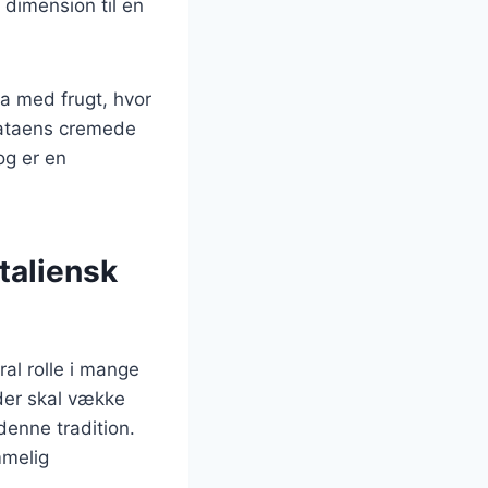
 dimension til en
a med frugt, hvor
rataens cremede
og er en
italiensk
ral rolle i mange
 der skal vække
denne tradition.
mmelig