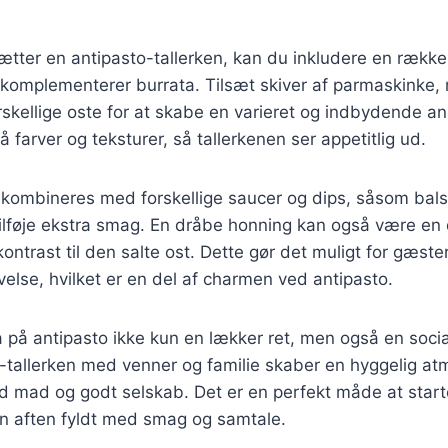
ter en antipasto-tallerken, kan du inkludere en række 
 komplementerer burrata. Tilsæt skiver af parmaskinke,
rskellige oste for at skabe en varieret og indbydende an
å farver og teksturer, så tallerkenen ser appetitlig ud.
 kombineres med forskellige saucer og dips, såsom bals
 tilføje ekstra smag. En dråbe honning kan også være en de
ontrast til den salte ost. Dette gør det muligt for gæste
lse, hvilket er en del af charmen ved antipasto.
a på antipasto ikke kun en lækker ret, men også en socia
-tallerken med venner og familie skaber en hyggelig at
 mad og godt selskab. Det er en perfekt måde at starte
en aften fyldt med smag og samtale.