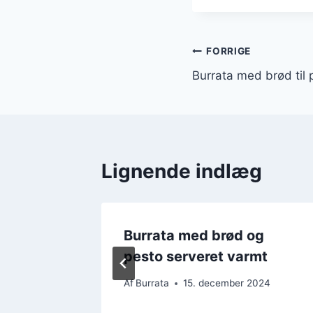
Indlægsnavi
FORRIGE
Burrata med brød til 
Lignende indlæg
liensk
Burrata med brød og
ing
pesto serveret varmt
2024
Af
Burrata
15. december 2024