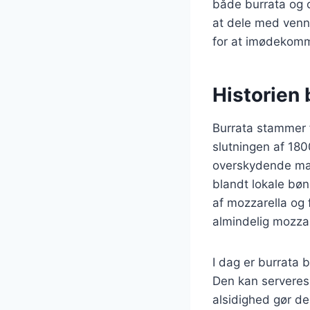
både burrata og o
at dele med venne
for at imødekomm
Historien 
Burrata stammer fr
slutningen af 180
overskydende mæl
blandt lokale bønd
af mozzarella og f
almindelig mozzar
I dag er burrata b
Den kan serveres 
alsidighed gør de