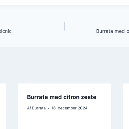
gation
picnic
Burrata med ol
Burrata med citron zeste
Af
Burrata
16. december 2024