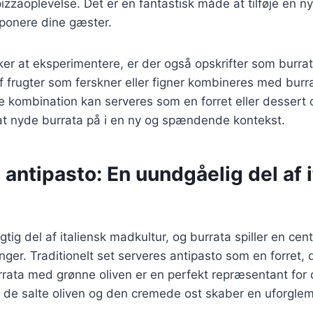
pizzaoplevelse. Det er en fantastisk måde at tilføje en ny
mponere dine gæster.
er at eksperimentere, er der også opskrifter som burrat
 frugter som ferskner eller figner kombineres med bur
 kombination kan serveres som en forret eller dessert 
at nyde burrata på i en ny og spændende kontekst.
 antipasto: En uundgåelig del af 
gtig del af italiensk madkultur, og burrata spiller en cent
nger. Traditionelt set serveres antipasto som en forret,
rrata med grønne oliven er en perfekt repræsentant for 
 de salte oliven og den cremede ost skaber en uforgle