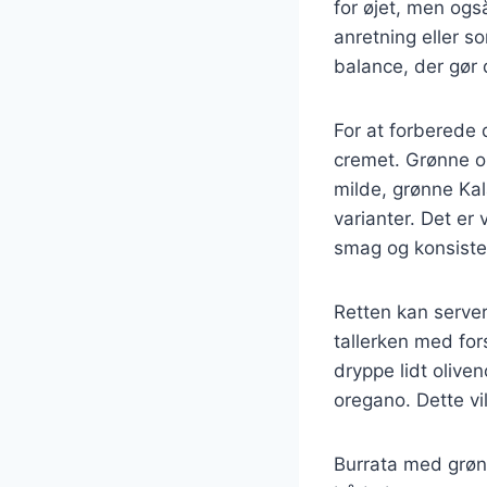
for øjet, men ogs
anretning eller s
balance, der gør d
For at forberede 
cremet. Grønne ol
milde, grønne Ka
varianter. Det er
smag og konsiste
Retten kan server
tallerken med fors
dryppe lidt olive
oregano. Dette v
Burrata med grøn