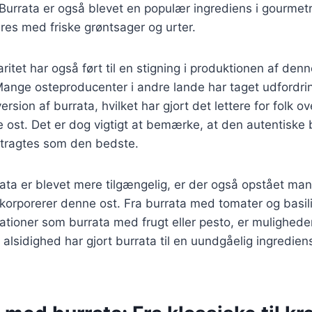
Burrata er også blevet en populær ingrediens i gourmetr
es med friske grøntsager og urter.
itet har også ført til en stigning i produktionen af denn
 Mange osteproducenter i andre lande har taget udfordr
rsion af burrata, hvilket har gjort det lettere for folk o
ost. Det er dog vigtigt at bemærke, at den autentiske b
etragtes som den bedste.
rata er blevet mere tilgængelig, er der også opstået man
inkorporerer denne ost. Fra burrata med tomater og basil
ationer som burrata med frugt eller pesto, er mulighed
alsidighed har gjort burrata til en uundgåelig ingredie