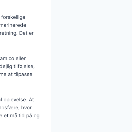
forskellige
 marinerede
retning. Det er
amico eller
jlig tilføjelse,
rne at tilpasse
l oplevelse. At
mosfære, hvor
 et måltid på og