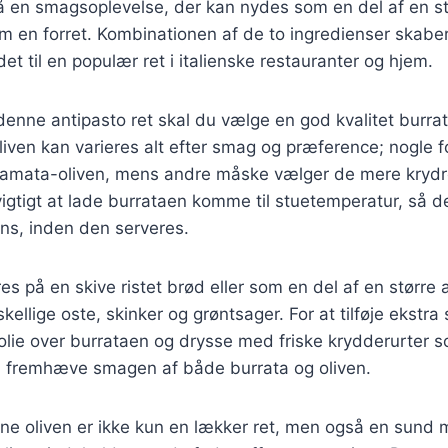
å en smagsoplevelse, der kan nydes som en del af en st
om en forret. Kombinationen af de to ingredienser skab
et til en populær ret i italienske restauranter og hjem.
denne antipasto ret skal du vælge en god kvalitet burrat
iven kan varieres alt efter smag og præference; nogle 
lamata-oliven, mens andre måske vælger de mere krydr
 vigtigt at lade burrataen komme til stuetemperatur, så 
ns, inden den serveres.
es på en skive ristet brød eller som en del af en større 
kellige oste, skinker og grøntsager. For at tilføje ekstr
nolie over burrataen og drysse med friske krydderurter s
il fremhæve smagen af både burrata og oliven.
ne oliven er ikke kun en lækker ret, men også en sund 