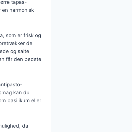
ørre tapas-
er en harmonisk
a, som er frisk og
foretrækker de
ede og salte
den får den bedste
antipasto-
a smag kan du
om basilikum eller
mulighed, da