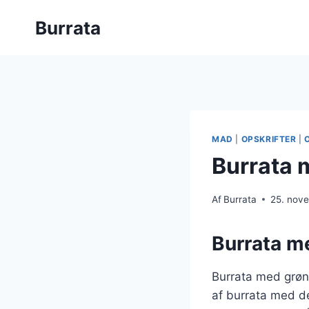
Fortsæt
Burrata
til
indhold
MAD
|
OPSKRIFTER
|
Burrata 
Af
Burrata
25. nov
Burrata me
Burrata med grøn
af burrata med de