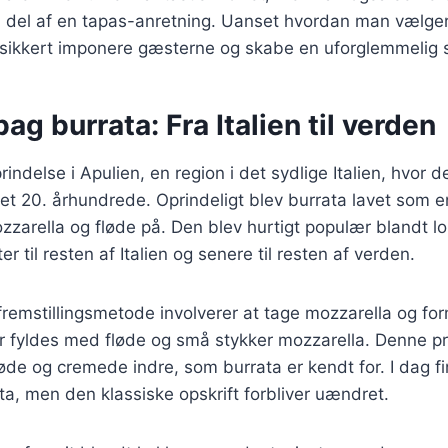
en del af en tapas-anretning. Uanset hvordan man vælger
lt sikkert imponere gæsterne og skabe en uforglemmelig
bag burrata: Fra Italien til verden
rindelse i Apulien, en region i det sydlige Italien, hvor d
et 20. århundrede. Oprindeligt blev burrata lavet som 
zarella og fløde på. Den blev hurtigt populær blandt l
er til resten af Italien og senere til resten af verden.
 fremstillingsmetode involverer at tage mozzarella og for
er fyldes med fløde og små stykker mozzarella. Denne p
løde og cremede indre, som burrata er kendt for. I dag 
ata, men den klassiske opskrift forbliver uændret.