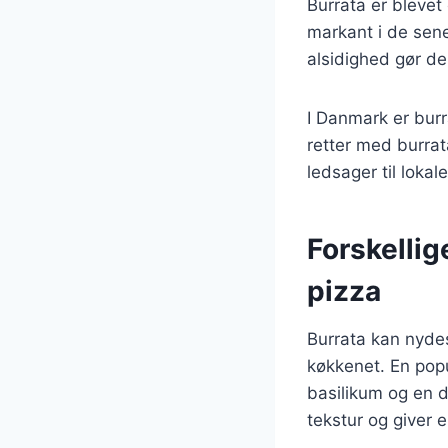
Burrata er blevet
markant i de sene
alsidighed gør de
I Danmark er burr
retter med burra
ledsager til lokal
Forskellig
pizza
Burrata kan nydes
køkkenet. En popu
basilikum og en 
tekstur og giver 