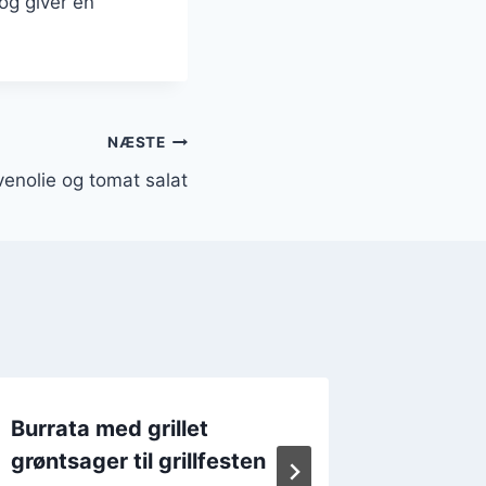
 og giver en
NÆSTE
venolie og tomat salat
Burrata med grillet
Burrata
grøntsager til grillfesten
Af
Burrata