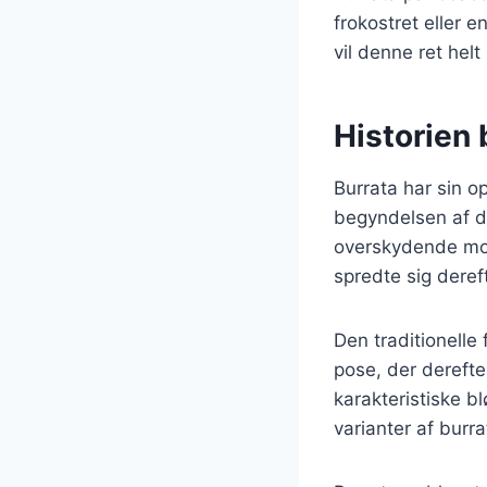
frokostret eller 
vil denne ret he
Historien 
Burrata har sin op
begyndelsen af d
overskydende moz
spredte sig dereft
Den traditionelle
pose, der dereft
karakteristiske b
varianter af burr