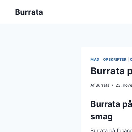
Fortsæt
Burrata
til
indhold
MAD
|
OPSKRIFTER
|
Burrata 
Af
Burrata
23. nov
Burrata på
smag
Burrata på focacc