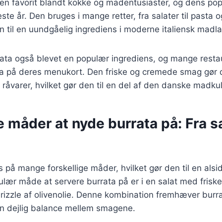
 en favorit blandt kokke og madentusiaster, og dens popu
ste år. Den bruges i mange retter, fra salater til pasta 
n til en uundgåelig ingrediens i moderne italiensk madla
ata også blevet en populær ingrediens, og mange restau
ta på deres menukort. Den friske og cremede smag gør d
e råvarer, hvilket gør den til en del af den danske madkul
e måder at nyde burrata på: Fra sa
 på mange forskellige måder, hvilket gør den til en alsid
lær måde at servere burrata på er i en salat med friske
drizzle af olivenolie. Denne kombination fremhæver bur
en dejlig balance mellem smagene.