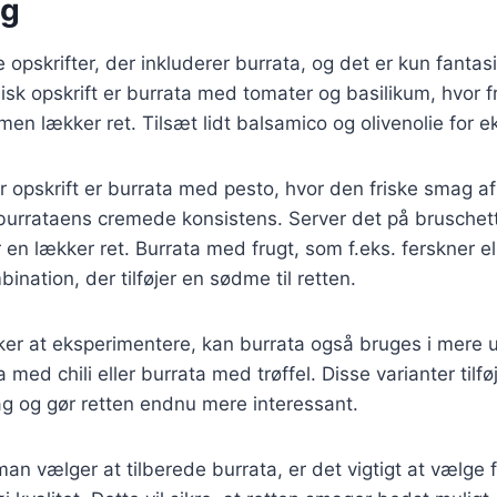
ng
e opskrifter, der inkluderer burrata, og det er kun fantas
isk opskrift er burrata med tomater og basilikum, hvor f
men lækker ret. Tilsæt lidt balsamico og olivenolie for 
opskrift er burrata med pesto, hvor den friske smag af
urrataens cremede konsistens. Server det på bruschett
r en lækker ret. Burrata med frugt, som f.eks. ferskner el
ination, der tilføjer en sødme til retten.
er at eksperimentere, kan burrata også bruges i mere ut
 med chili eller burrata med trøffel. Disse varianter tilfø
g og gør retten endnu mere interessant.
n vælger at tilberede burrata, er det vigtigt at vælge f