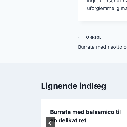
ingredienser af hø
uforglemmelig ma
Indlægsnavi
FORRIGE
Burrata med risotto o
Lignende indlæg
å pizza
Burrata med balsamico til
en delikat ret
2024