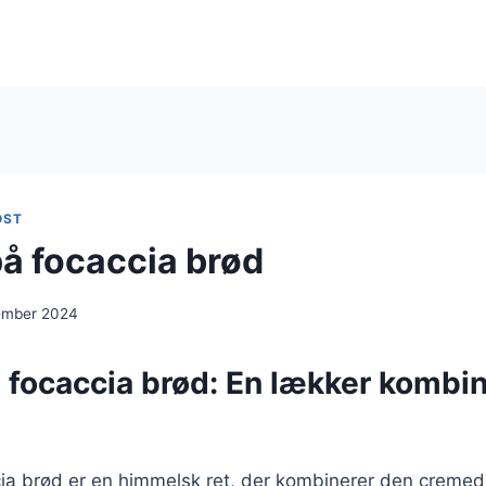
OST
på focaccia brød
ember 2024
 focaccia brød: En lækker kombin
ia brød er en himmelsk ret, der kombinerer den cremede