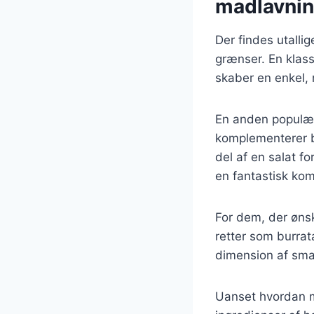
madlavni
Der findes utallig
grænser. En klass
skaber en enkel, 
En anden populær 
komplementerer b
del af en salat fo
en fantastisk komb
For dem, der ønsk
retter som burrata
dimension af sma
Uanset hvordan ma