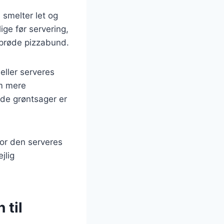
smelter let og
ige før servering,
 sprøde pizzabund.
eller serveres
em mere
ede grøntsager er
vor den serveres
jlig
 til