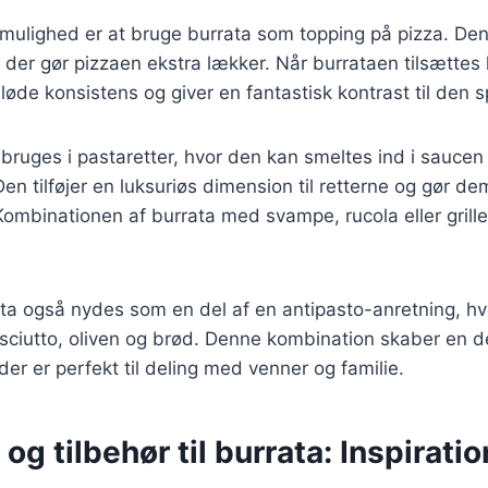
ulighed er at bruge burrata som topping på pizza. Den 
, der gør pizzaen ekstra lækker. Når burrataen tilsættes l
løde konsistens og giver en fantastisk kontrast til den
bruges i pastaretter, hvor den kan smeltes ind i saucen 
en tilføjer en luksuriøs dimension til retterne og gør d
. Kombinationen af burrata med svampe, rucola eller grill
ata også nydes som en del af en antipasto-anretning, h
sciutto, oliven og brød. Denne kombination skaber en de
er er perfekt til deling med venner og familie.
og tilbehør til burrata: Inspiration