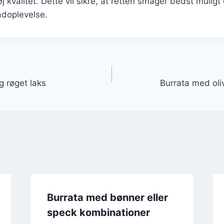
j kvalitet. Dette vil sikre, at retten smager bedst muligt
doplevelse.
gation
g røget laks
Burrata med oli
Burrata med bønner eller
speck kombinationer