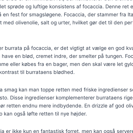
et sprøde og luftige konsistens af focaccia. Denne ret e
å en fest for smagsløgene. Focaccia, der stammer fra Ital
t med olivenolie, salt og urter, hvilket gør det til den pe
r burrata på focaccia, er det vigtigt at vælge en god kva
g have en blød, cremet indre, der smelter på tungen. Fo
me eller købes fra en bager, men den skal være let gyl
 kontrast til burrataens blødhed.
stra smag kan man toppe retten med friske ingredienser 
esto. Disse ingredienser komplementerer burrataens rige 
gør retten endnu mere indbydende. En drizzle af god oli
o kan også løfte retten til nye højder.
ia er ikke kun en fantastisk forret, men kan også server