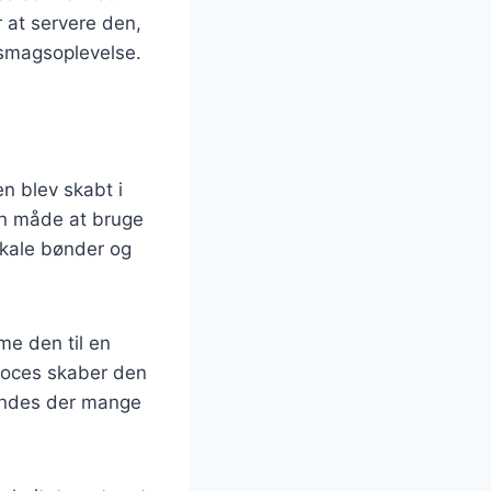
 at servere den,
 smagsoplevelse.
en blev skabt i
en måde at bruge
okale bønder og
me den til en
roces skaber den
findes der mange