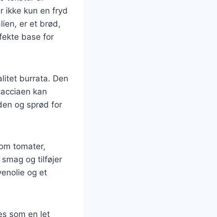
r ikke kun en fryd
ien, er et brød,
rfekte base for
litet burrata. Den
cacciaen kan
den og sprød for
som tomater,
smag og tilføjer
venolie og et
es som en let