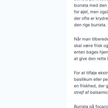
burrata med den l
for øjet, men ogs
der ofte er krydre
den rige burrata.
Når man tilberede
skal være frisk o
enten bages hjem
at give den rette
For at tilføje ek
basilikum eller p
en friskhed, der 
strejf af balsamic
Burrata på focacc