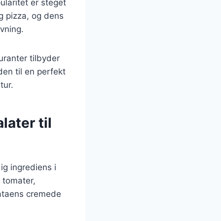
laritet er steget
og pizza, og dens
vning.
ranter tilbyder
en til en perfekt
tur.
later til
ig ingrediens i
 tomater,
rataens cremede