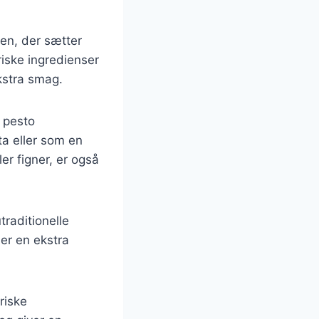
ien, der sætter
riske ingredienser
ekstra smag.
 pesto
a eller som en
ler figner, er også
raditionelle
jer en ekstra
riske