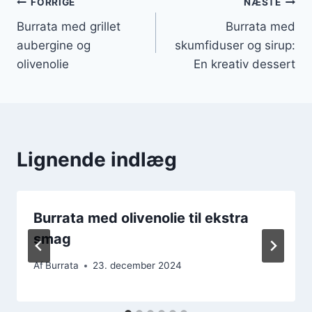
Indlægsnavigation
FORRIGE
NÆSTE
Burrata med grillet
Burrata med
aubergine og
skumfiduser og sirup:
olivenolie
En kreativ dessert
Lignende indlæg
Burrata med olivenolie til ekstra
smag
Af
Burrata
23. december 2024