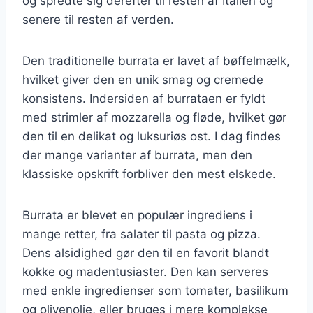
og spredte sig derefter til resten af Italien og
senere til resten af verden.
Den traditionelle burrata er lavet af bøffelmælk,
hvilket giver den en unik smag og cremede
konsistens. Indersiden af burrataen er fyldt
med strimler af mozzarella og fløde, hvilket gør
den til en delikat og luksuriøs ost. I dag findes
der mange varianter af burrata, men den
klassiske opskrift forbliver den mest elskede.
Burrata er blevet en populær ingrediens i
mange retter, fra salater til pasta og pizza.
Dens alsidighed gør den til en favorit blandt
kokke og madentusiaster. Den kan serveres
med enkle ingredienser som tomater, basilikum
og olivenolie, eller bruges i mere komplekse