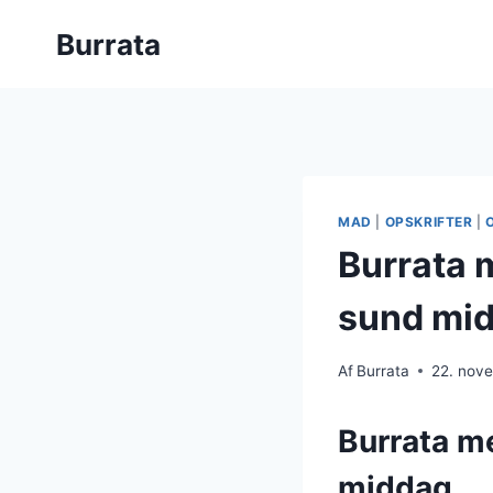
Fortsæt
Burrata
til
indhold
MAD
|
OPSKRIFTER
|
Burrata 
sund mi
Af
Burrata
22. nov
Burrata m
middag