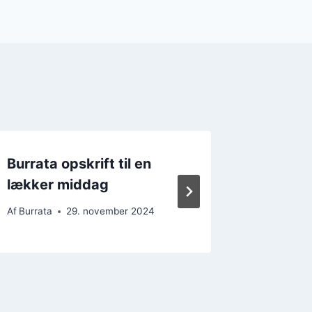
Burrata opskrift til en
Burrata
lækker middag
til fest
Af
Burrata
29. november 2024
Af
Burrata