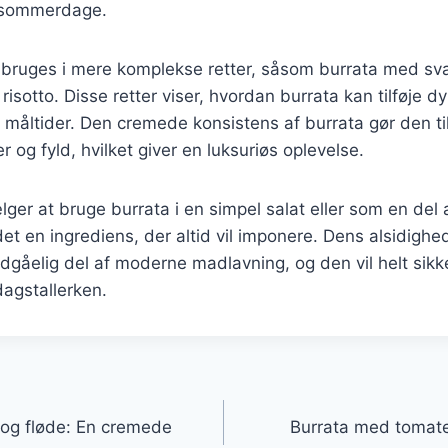
e sommerdage.
 bruges i mere komplekse retter, såsom burrata med sv
risotto. Disse retter viser, hvordan burrata kan tilføje d
åltider. Den cremede konsistens af burrata gør den til
r og fyld, hvilket giver en luksuriøs oplevelse.
er at bruge burrata i en simpel salat eller som en del
det en ingrediens, der altid vil imponere. Dens alsidigh
ndgåelig del af moderne madlavning, og den vil helt sikke
agstallerken.
gation
og fløde: En cremede
Burrata med tomater