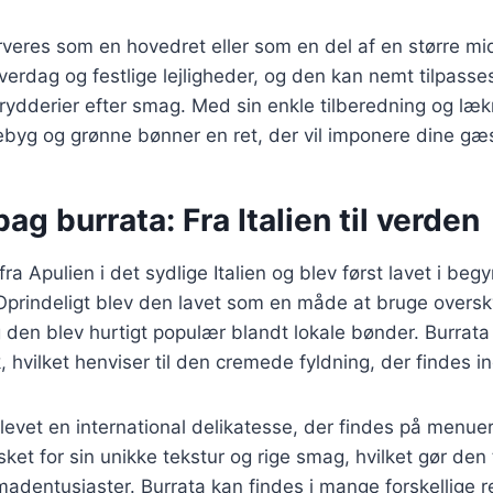
veres som en hovedret eller som en del af en større mi
hverdag og festlige lejligheder, og den kan nemt tilpasse
krydderier efter smag. Med sin enkle tilberedning og læ
byg og grønne bønner en ret, der vil imponere dine gæs
bag burrata: Fra Italien til verden
a Apulien i det sydlige Italien og blev først lavet i beg
Oprindeligt blev den lavet som en måde at bruge over
 den blev hurtigt populær blandt lokale bønder. Burrat
, hvilket henviser til den cremede fyldning, der findes i
blevet en international delikatesse, der findes på menue
ket for sin unikke tekstur og rige smag, hvilket gør den t
adentusiaster. Burrata kan findes i mange forskellige ret