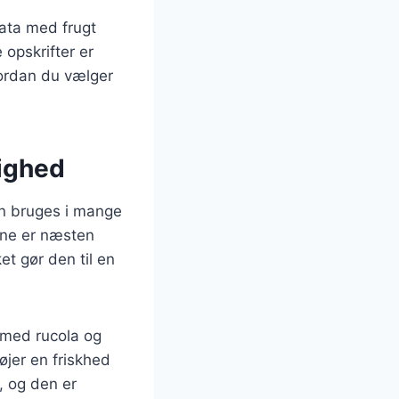
ata med frugt
 opskrifter er
vordan du vælger
lighed
an bruges i mange
erne er næsten
et gør den til en
 med rucola og
øjer en friskhed
, og den er