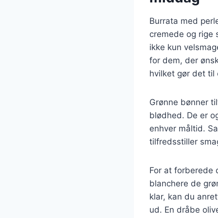
Burrata med perl
cremede og rige 
ikke kun velsmage
for dem, der ønske
hvilket gør det t
Grønne bønner til
blødhed. De er ogs
enhver måltid. S
tilfredsstiller s
For at forberede 
blanchere de grø
klar, kan du anr
ud. En dråbe oliv