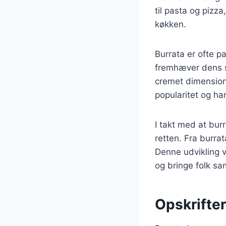
til pasta og pizz
køkken.
Burrata er ofte p
fremhæver dens sm
cremet dimension 
popularitet og ha
I takt med at bur
retten. Fra burra
Denne udvikling vi
og bringe folk s
Opskrifter