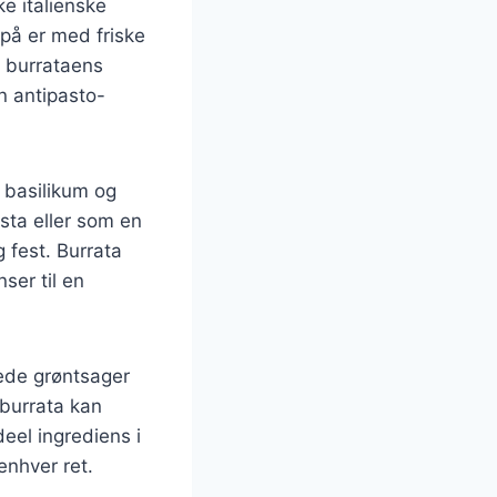
e italienske
 på er med friske
 burrataens
n antipasto-
 basilikum og
sta eller som en
g fest. Burrata
ser til en
lede grøntsager
 burrata kan
deel ingrediens i
enhver ret.