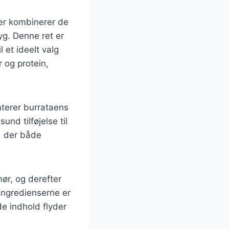
er kombinerer de
g. Denne ret er
 et ideelt valg
r og protein,
nterer burrataens
und tilføjelse til
, der både
mør, og derefter
ingredienserne er
e indhold flyder