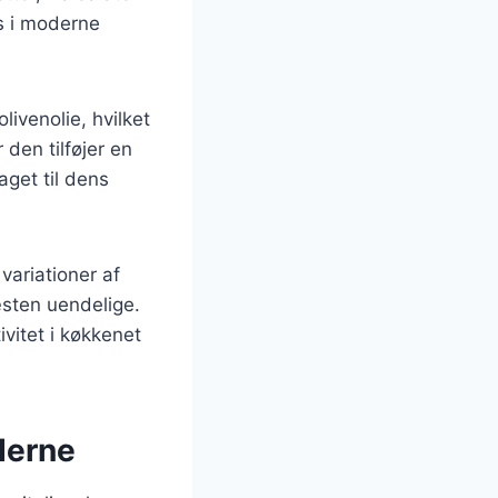
ns i moderne
livenolie, hvilket
den tilføjer en
aget til dens
variationer af
æsten uendelige.
ivitet i køkkenet
derne