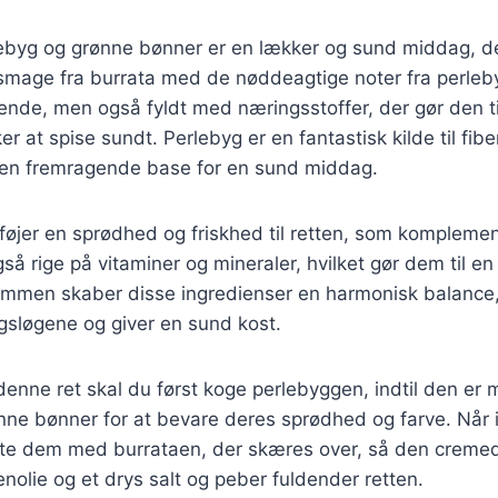
ebyg og grønne bønner er en lækker og sund middag, d
smage fra burrata med de nøddeagtige noter fra perleby
nde, men også fyldt med næringsstoffer, der gør den til
r at spise sundt. Perlebyg er en fantastisk kilde til fibe
il en fremragende base for en sund middag.
føjer en sprødhed og friskhed til retten, som kompleme
å rige på vitaminer og mineraler, hvilket gør dem til en s
ammen skaber disse ingredienser en harmonisk balance
magsløgene og giver en sund kost.
denne ret skal du først koge perlebyggen, indtil den er 
nne bønner for at bevare deres sprødhed og farve. Når 
ette dem med burrataen, der skæres over, så den cremed
enolie og et drys salt og peber fuldender retten.